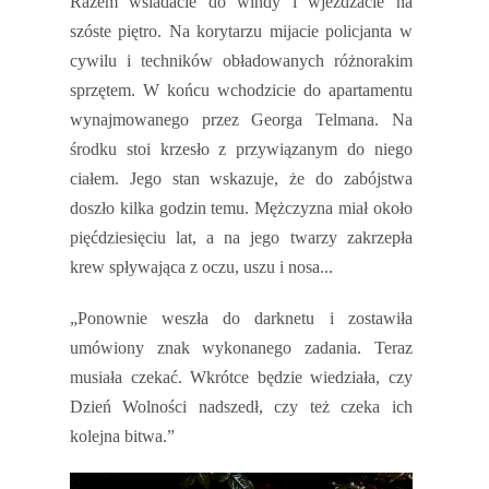
Razem wsiadacie do windy i wjeżdżacie na
szóste piętro. Na korytarzu mijacie policjanta w
cywilu i techników obładowanych różnorakim
sprzętem. W końcu wchodzicie do apartamentu
wynajmowanego przez Georga Telmana. Na
środku stoi krzesło z przywiązanym do niego
ciałem. Jego stan wskazuje, że do zabójstwa
doszło kilka godzin temu. Mężczyzna miał około
pięćdziesięciu lat, a na jego twarzy zakrzepła
krew spływająca z oczu, uszu i nosa...
„Ponownie weszła do darknetu i zostawiła
umówiony znak wykonanego zadania. Teraz
musiała czekać. Wkrótce będzie wiedziała, czy
Dzień Wolności nadszedł, czy też czeka ich
kolejna bitwa.”