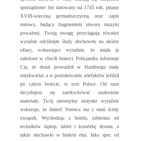
sporządzone: list datowany na 1745 rok, pisany
XVIII-wieczną germańszczyzną oraz zapis
nutowy, będący fragmentem utworu muzyki
poważnej. Twoją uwagę przyciągają również
wyraźne odciśnięte ślady słuchawek na skórze
ofiary, wskazujące wyraźnie, że miała je
założone w chwili śmierci. Policjantka informuje
Cię, że denat prowadził w Hamburgu mały
antykwariat, a w poszukiwaniu artefaktów jeździł
po całym świecie, w tym Polsce. Od razu
decydujesz się zarekwirować znalezione
materiały. Twój nieomylny instynkt wyraźnie
wskazuje, że śmierć Niemca ma z nimi ścisły
związek. Wychodząc z hotelu, zabierasz od
techników laptop, tablet i komórkę denata, a
także słuchawki w białym etui. Jako spec od