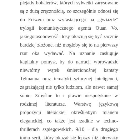
plejady bohaterów, których sylwetki zarysowane
są z dużą zręcznością, co szczególnie odnosi się
do Friszera oraz wyrastającego na „gwiazdę”
trylogii komunistycznego agenta Quan Vo,
jakiego osobowość i losy okazują się być zacznie
bardziej złożone, niż mogłoby się to na pierwszy
rzut oka wydawać. Na uznanie zasługuje
kapitalny pomysł, by do narracji wprowadzić
niewtórny wątek śmiercionośnej kantaty
Telmanna oraz tematyki sztucznej inteligencji,
zagrażającej nie tylko ludziom, ale nawet samej
sobie. Zmyślne to i prawie niespotykane w
rodzimej literaturze. Warstwę językową
propozycji literackiej określiłabym mianem
eleganckiej, co także jest rzadkie w techno-
thrillerach szpiegowskich. 9/10 - dla drugiego
tomu serii, który okazał się lepszy niż pierwszy