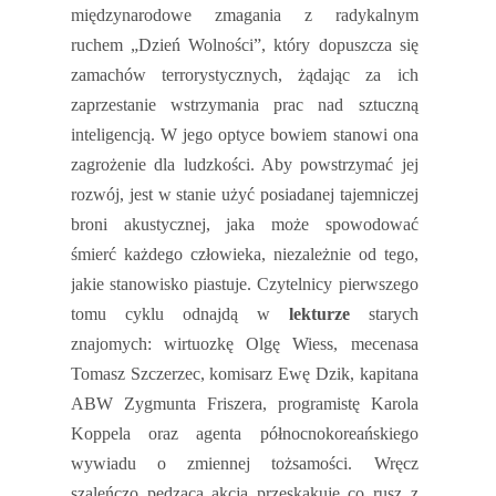
międzynarodowe zmagania z radykalnym
ruchem „Dzień Wolności”, który dopuszcza się
zamachów terrorystycznych, żądając za ich
zaprzestanie wstrzymania prac nad sztuczną
inteligencją. W jego optyce bowiem stanowi ona
zagrożenie dla ludzkości. Aby powstrzymać jej
rozwój, jest w stanie użyć posiadanej tajemniczej
broni akustycznej, jaka może spowodować
śmierć każdego człowieka, niezależnie od tego,
jakie stanowisko piastuje. Czytelnicy pierwszego
tomu cyklu odnajdą w
lekturze
starych
znajomych: wirtuozkę Olgę Wiess, mecenasa
Tomasz Szczerzec, komisarz Ewę Dzik, kapitana
ABW Zygmunta Friszera, programistę Karola
Koppela oraz agenta północnokoreańskiego
wywiadu o zmiennej tożsamości.
Wręcz
szaleńczo pędząca akcja przeskakuje co rusz z