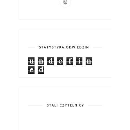
STATYSTYKA ODWIEDZIN
u
n
d
e
f
i
n
e
d
STALI CZYTELNICY