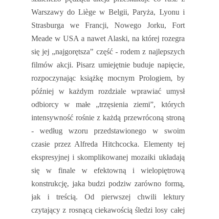
Warszawy do Liège w Belgii, Paryża, Lyonu i
Strasburga we Francji, Nowego Jorku, Fort
Meade w USA a nawet Alaski, na której rozegra
się jej „najgorętsza” część - rodem z najlepszych
filmów akcji. Pisarz umiejętnie buduje napięcie,
rozpoczynając książkę mocnym Prologiem, by
później w każdym rozdziale wprawiać umysł
odbiorcy w małe „trzęsienia ziemi”, których
intensywność rośnie z każdą przewróconą stroną
- według wzoru przedstawionego w swoim
czasie przez Alfreda Hitchcocka. Elementy tej
ekspresyjnej i skomplikowanej mozaiki układają
się w finale w efektowną i wielopiętrową
konstrukcję, jaka budzi podziw zarówno formą,
jak i treścią. Od pierwszej chwili lektury
czytający z rosnącą ciekawością śledzi losy całej