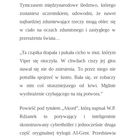
Tymczasem międzynarodowe śledztwo, którego
zostaniesz uczestnikiem, udowodni, że nawet
najbardziej zdumiewające rzeczy mogą oblec się
w ciało na oczach zdumionego i zastygłego w
przerażeniu świata…
„Ta cząstka drapała i pukała cicho w mur, którym
Viper się otoczyła. W chwilach ciszy jej głos
stawał się nie do zniesienia. To przez niego nie
potrafiła spojrzeć w lustro. Bała się, ze zobaczy
w nim coś straszniejszego od krwi. Mgliste
wyobrażenie czyhającego na nią potwora.”
Powieść pod tytułem „Akord”, którą napisał W.P.
Rdzanek to porywający i inteligentnie
skonstruowany cyberthriller i jednocześnie druga
część oryginalnej trylogii AI-Gent. Przedstawia