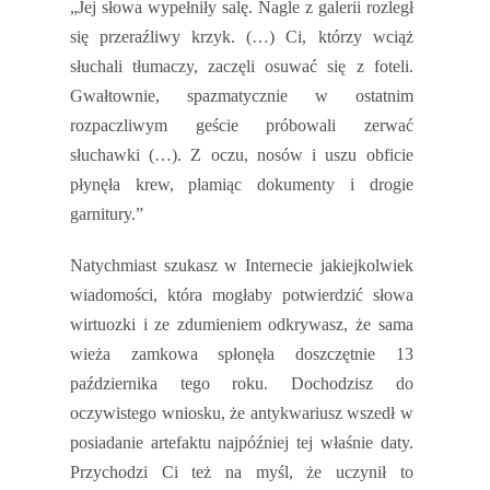
„Jej słowa wypełniły salę. Nagle z galerii rozległ
się przeraźliwy krzyk. (…) Ci, którzy wciąż
słuchali tłumaczy, zaczęli osuwać się z foteli.
Gwałtownie, spazmatycznie w ostatnim
rozpaczliwym geście próbowali zerwać
słuchawki (…). Z oczu, nosów i uszu obficie
płynęła krew, plamiąc dokumenty i drogie
garnitury.”
Natychmiast szukasz w Internecie jakiejkolwiek
wiadomości, która mogłaby potwierdzić słowa
wirtuozki i ze zdumieniem odkrywasz, że sama
wieża zamkowa spłonęła doszczętnie 13
października tego roku. Dochodzisz do
oczywistego wniosku, że antykwariusz wszedł w
posiadanie artefaktu najpóźniej tej właśnie daty.
Przychodzi Ci też na myśl, że uczynił to