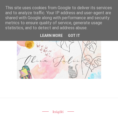
This site uses cookies from Google to deliver its services
and to analyze traffic. Your IP address and user-agent are
shared with Google along with performance and security
metrics to ensure quality of service, generate usage
statistics, and to detect and address abuse.
LEARN MORE
GOT IT
książki