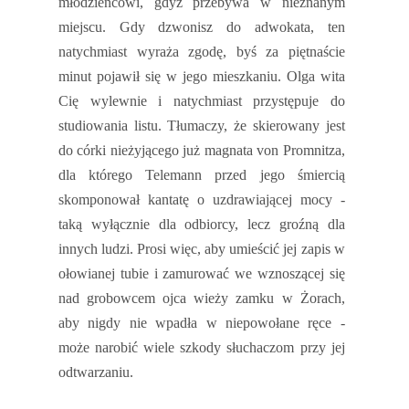
młodzieńcowi, gdyż przebywa w nieznanym
miejscu.
Gdy dzwonisz do adwokata, ten
natychmiast wyraża zgodę, byś za piętnaście
minut pojawił się w jego mieszkaniu. Olga wita
Cię wylewnie i natychmiast przystępuje do
studiowania listu. Tłumaczy, że skierowany jest
do córki nieżyjącego już magnata von Promnitza,
dla którego Telemann przed jego śmiercią
skomponował kantatę o uzdrawiającej mocy -
taką wyłącznie dla odbiorcy, lecz groźną dla
innych ludzi. Prosi więc, aby umieścić jej zapis w
ołowianej tubie i zamurować we wznoszącej się
nad grobowcem ojca wieży zamku w Żorach,
aby nigdy nie wpadła w niepowołane ręce -
może narobić wiele szkody słuchaczom przy jej
odtwarzaniu.