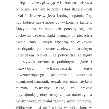
nielegalnie, nie zgłaszając władzom znaleziska, a
co więcej, wzniecając pożar, zatarł ślady swoich
działań. Jeszcze większa konfuzja ogarnia Cię,
gdy kobieta przystępuje do wykonania kantaty.
Muzyka ma w sobie tak potężną siłę, że
dosłownie czujesz, ciarki biegnące po plecach a
Twoje ciało i umysł wpadają w całkowite
rozedrganie, pomieszane z niewytłumaczalnym
uniesieniem. Nawet Olga potwierdza, że nigdy
nie słyszała utworu o podobnym pięknie i
niezwykłych właściwościach, ściśle
odwzorowującego pitagorejską koncepcję
kosmicznej harmonii, zespalającej matematykę z
muzyką. Wskazuje także, że brakuje
przynajmniej jednej strony zapisu nutowego, a
Ty już wiesz, że został zabrany przez mordercę.
Widocznie musi mieć wielką wartość, skoro w