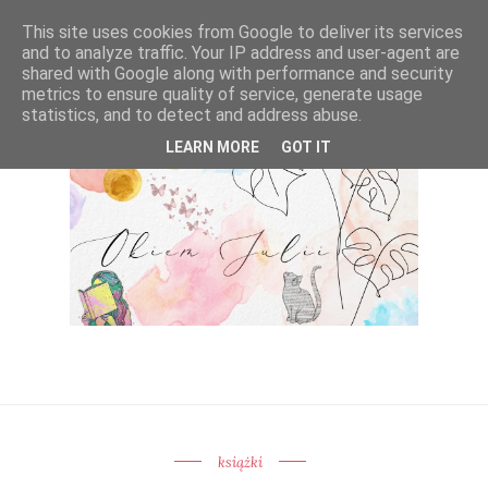
This site uses cookies from Google to deliver its services
and to analyze traffic. Your IP address and user-agent are
shared with Google along with performance and security
metrics to ensure quality of service, generate usage
statistics, and to detect and address abuse.
LEARN MORE
GOT IT
książki