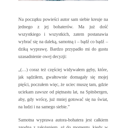
Na początku powieści autor sam siebie kreuje na
jednego z jej bohaterów. Ma już dość
wszystkiego i wszystkich, zatem postanawia
wybrać się na daleką, samotną i – bądź co bądź –
dziką wyprawę. Bardzo przypadło mi do gustu
uzasadnienie owej decyzji:
„(…) coraz też częściej widywałem gęby, które,
jak sądziłem, gwałtownie domagały się mojej
pięści, poczułem więc, że uciec muszę tam, gdzie
uciekam zawsze od piętnastu lat, na Spitsbergen,
aby, gdy wrócę, już mniej gotować się na świat,
na ludzi i na samego siebie.”
Samotna wyprawa autora-bohatera jest całkiem
zgodna z założeniem, aż do momentu, kiedy w