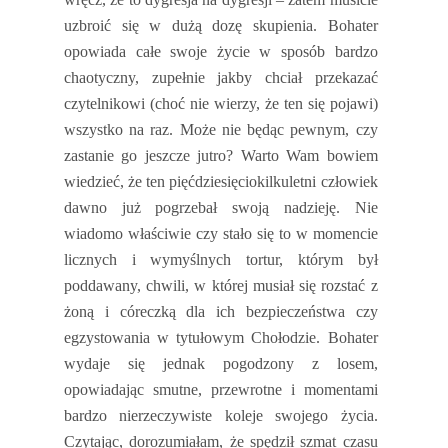
uzbroić się w dużą dozę skupienia. Bohater
opowiada całe swoje życie w sposób bardzo
chaotyczny, zupełnie jakby chciał przekazać
czytelnikowi (choć nie wierzy, że ten się pojawi)
wszystko na raz. Może nie będąc pewnym, czy
zastanie go jeszcze jutro? Warto Wam bowiem
wiedzieć, że ten pięćdziesięciokilkuletni człowiek
dawno już pogrzebał swoją nadzieję. Nie
wiadomo właściwie czy stało się to w momencie
licznych i wymyślnych tortur, którym był
poddawany, chwili, w której musiał się rozstać z
żoną i córeczką dla ich bezpieczeństwa czy
egzystowania w tytułowym Chołodzie. Bohater
wydaje się jednak pogodzony z losem,
opowiadając smutne, przewrotne i momentami
bardzo nierzeczywiste koleje swojego życia.
Czytając, dorozumiałam, że spędził szmat czasu