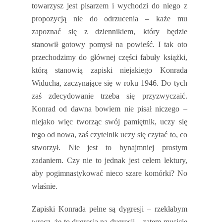
towarzysz jest pisarzem i wychodzi do niego z
propozycją nie do odrzucenia – każe mu
zapoznać się z dziennikiem, który będzie
stanowił gotowy pomysł na powieść. I tak oto
przechodzimy do głównej części fabuły książki,
którą stanowią zapiski niejakiego Konrada
Widucha, zaczynające się w roku 1946. Do tych
zaś zdecydowanie trzeba się przyzwyczaić.
Konrad od dawna bowiem nie pisał niczego –
niejako więc tworząc swój pamiętnik, uczy się
tego od nowa, zaś czytelnik uczy się czytać to, co
stworzył. Nie jest to bynajmniej prostym
zadaniem. Czy nie to jednak jest celem lektury,
aby pogimnastykować nieco szare komórki? No
właśnie.
Zapiski Konrada pełne są dygresji – rzekłabym
wręcz, że to dygresja na dygresji – zatem musicie