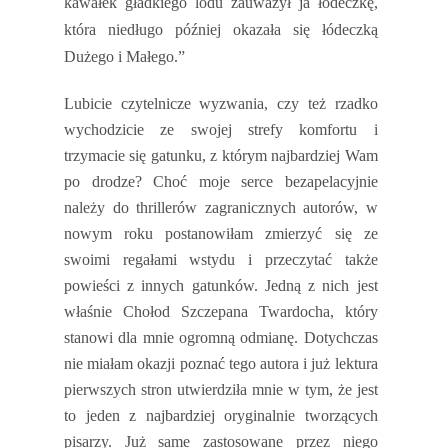
kawałek gładkiego lodu zauważył ja łódeczkę,
która niedługo później okazała się łódeczką
Dużego i Małego.”
Lubicie czytelnicze wyzwania, czy też rzadko
wychodzicie ze swojej strefy komfortu i
trzymacie się gatunku, z którym najbardziej Wam
po drodze? Choć moje serce bezapelacyjnie
należy do thrillerów zagranicznych autorów, w
nowym roku postanowiłam zmierzyć się ze
swoimi regałami wstydu i przeczytać także
powieści z innych gatunków. Jedną z nich jest
właśnie Chołod Szczepana Twardocha, który
stanowi dla mnie ogromną odmianę. Dotychczas
nie miałam okazji poznać tego autora i już lektura
pierwszych stron utwierdziła mnie w tym, że jest
to jeden z najbardziej oryginalnie tworzących
pisarzy. Już same zastosowane przez niego