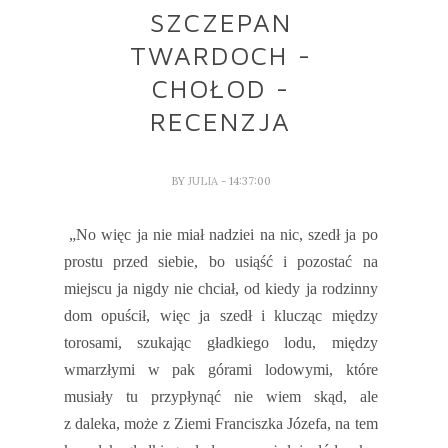
SZCZEPAN
TWARDOCH -
CHOŁOD -
RECENZJA
BY
JULIA
- 14:37:00
„No więc ja nie miał nadziei na nic, szedł ja po
prostu przed siebie, bo usiąść i pozostać na
miejscu ja nigdy nie chciał, od kiedy ja rodzinny
dom opuścił, więc ja szedł i klucząc między
torosami, szukając gładkiego lodu, między
wmarzłymi w pak górami lodowymi, które
musiały tu przypłynąć nie wiem skąd, ale
z
daleka, może z Ziemi Franciszka Józefa, na tem