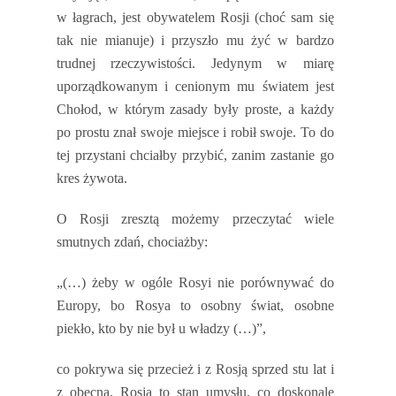
w łagrach, jest obywatelem Rosji (choć sam się
tak nie mianuje) i przyszło mu żyć w bardzo
trudnej rzeczywistości. Jedynym w miarę
uporządkowanym i cenionym mu światem jest
Chołod, w którym zasady były proste, a każdy
po prostu znał swoje miejsce i robił swoje. To do
tej przystani chciałby przybić, zanim zastanie go
kres żywota.
O Rosji zresztą możemy przeczytać wiele
smutnych zdań, chociażby:
„(…) żeby w ogóle Rosyi nie porównywać do
Europy, bo Rosya to osobny świat, osobne
piekło, kto by nie był u władzy (…)”,
co pokrywa się przecież i z Rosją sprzed stu lat i
z obecną. Rosja to stan umysłu, co doskonale