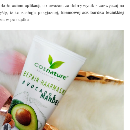
 około
osiem aplikacji
, co uważam za dobry wynik - zazwyczaj na
ślę, iż to zasługa przyjaznej,
kremowej acz bardzo leciutkiej
kiem w porządku.