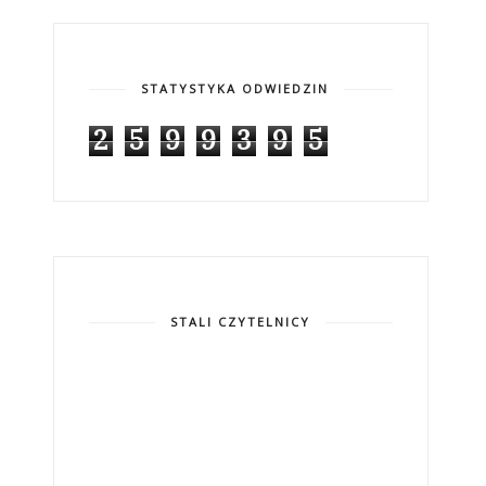
STATYSTYKA ODWIEDZIN
2
5
9
9
3
9
5
STALI CZYTELNICY