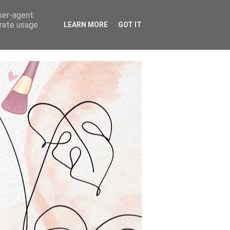
user-agent
erate usage
LEARN MORE
GOT IT