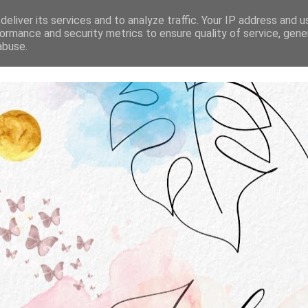
STRONA GŁÓWNA
O MNIE
WSPÓŁPRACA
eliver its services and to analyze traffic. Your IP address and 
ormance and security metrics to ensure quality of service, gen
abuse.