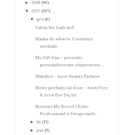
2018
(96)
►
2017
(197)
▼
gru
(6)
▼
Vabun for Lady no5
Maska do włosów Cosnature
awokado
My Gift Dna - prezenty
personalizowane ekspresowo ...
Shinybox - Love Beauty Fashion
Nowe perfumy od Avon - Avon Free
& Avon Eve Du/et
Nowości My Secret i Kobo
Professional w Drogeriach...
lis
(11)
►
paź
(9)
►