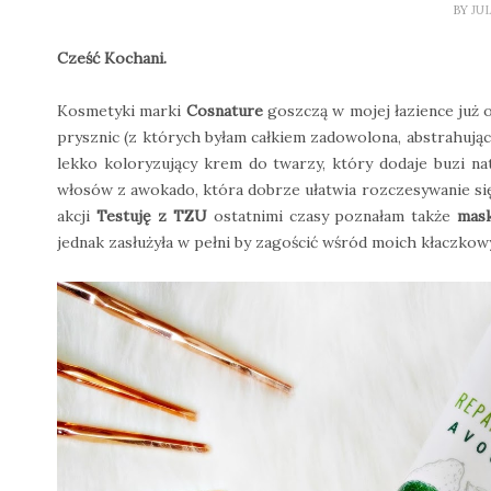
BY
JU
Cześć Kochani.
Kosmetyki marki
Cosnature
goszczą w mojej łazience już o
prysznic (z których byłam całkiem zadowolona, abstrahując
lekko koloryzujący krem do twarzy, który dodaje buzi na
włosów z awokado, która dobrze ułatwia rozczesywanie si
akcji
Testuję z TZU
ostatnimi czasy poznałam także
mas
jednak zasłużyła w pełni by zagościć wśród moich kłaczko