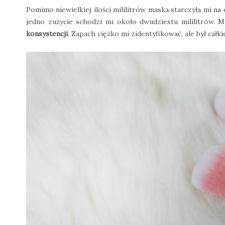
Pomimo niewielkiej ilości mililitrów maska starczyła mi na
jedno zużycie schodzi mi około dwudziestu mililitrów. My
konsystencji
. Zapach ciężko mi zidentyfikować, ale był cał