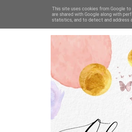
This site uses cookies from Google to d
are shared with Google along with perf
statistics, and to detect and address 