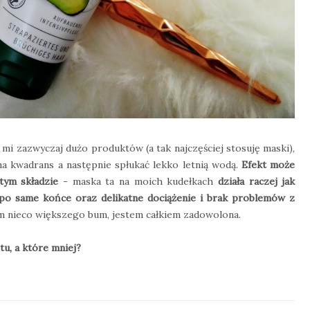
mi zazwyczaj dużo produktów (a tak najczęściej stosuję maski),
na kwadrans a następnie spłukać lekko letnią wodą.
Efekt może
tym składzie
- maska ta na moich kudełkach
działa raczej jak
po same końce oraz delikatne dociążenie i brak problemów z
łam nieco większego bum, jestem całkiem zadowolona.
u, a które mniej?