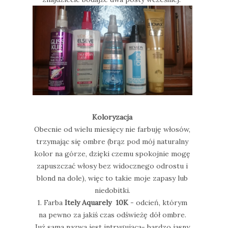
Koloryzacja
Obecnie od wielu miesięcy nie farbuję włosów,
trzymając się ombre (brąz pod mój naturalny
kolor na górze, dzięki czemu spokojnie mogę
zapuszczać włosy bez widocznego odrostu i
blond na dole), więc to takie moje zapasy lub
niedobitki.
1. Farba
Itely Aquarely 10K
- odcień, którym
na pewno za jakiś czas odświeżę dół ombre.
Już sama nazwa jest intrygująca- bardzo jasny