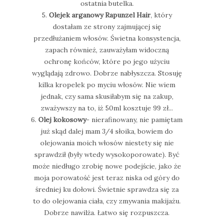
ostatnia butelka.
5.
Olejek arganowy Rapunzel Hair
, który
dostałam ze strony zajmującej się
przedłużaniem włosów. Świetna konsystencja,
zapach również, zauważyłam widoczną
ochronę końców, które po jego użyciu
wyglądają zdrowo. Dobrze nabłyszcza. Stosuję
kilka kropelek po myciu włosów. Nie wiem
jednak, czy sama skusiłabym się na zakup,
zważywszy na to, iż 50ml kosztuje 99 zł...
6.
Olej kokosowy
- nierafinowany, nie pamiętam
już skąd dalej mam 3/4 słoika, bowiem do
olejowania moich włosów niestety się nie
sprawdził (były wtedy wysokoporowate). Być
może niedługo zrobię nowe podejście, jako że
moja porowatość jest teraz niska od góry do
średniej ku dołowi. Świetnie sprawdza się za
to do olejowania ciała, czy zmywania makijażu.
Dobrze nawilża. Łatwo się rozpuszcza.