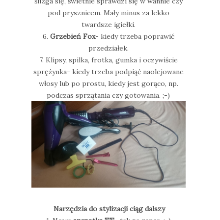
ślizga się, świetnie sprawdzi się w wannie czy
pod prysznicem. Mały minus za lekko
twardsze igiełki.
6.
Grzebień Fox
- kiedy trzeba poprawić
przedziałek.
7. Klipsy, spilka, frotka, gumka i oczywiście
sprężynka- kiedy trzeba podpiąć naolejowane
włosy lub po prostu, kiedy jest gorąco, np.
podczas sprzątania czy gotowania. ;-)
Narzędzia do stylizacji ciąg dalszy