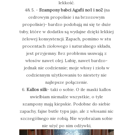
lekkość.
4& 5. -
Szampony babci Agafii no1 i no2
(na
cedrowym propolisie i na brzozowym
propolisie)- bardzo podobają mi się te duże
tuby, które w dodatku są wydajne dzięki lekkiej
żelowej konsystencji. Zapach, pomimo w stu
procentach ziołowego i naturalnego składu,
jest przyjemny. Bez problemu usuwają z
włosów nawet olej. Lubię, nawet bardzo-
jednak nie codziennie; moje włosy i zioła w
codziennym użytkowaniu to niestety nie
najlepsze połączenie.
6.
Kallos silk
- taki o sobie. O ile maski kallos
uwielbiam niemalże wszystkie, o tyle
szampony mają kiepskie. Podobne do siebie
zapachy, fajne butle typu jajo, ale z włosami nic
szczególnego nie robią. Nie wyobrażam sobie
nie użyć po nim odżywki,