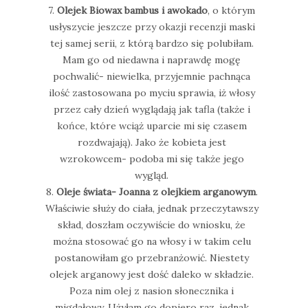
7.
Olejek Biowax bambus i awokado
, o którym
usłyszycie jeszcze przy okazji recenzji maski
tej samej serii, z którą bardzo się polubiłam.
Mam go od niedawna i naprawdę mogę
pochwalić- niewielka, przyjemnie pachnąca
ilość zastosowana po myciu sprawia, iż włosy
przez cały dzień wyglądają jak tafla (także i
końce, które wciąż uparcie mi się czasem
rozdwajają). Jako że kobieta jest
wzrokowcem- podoba mi się także jego
wygląd.
8.
Oleje świata- Joanna z olejkiem arganowym
.
Właściwie służy do ciała, jednak przeczytawszy
skład, doszłam oczywiście do wniosku, że
można stosować go na włosy i w takim celu
postanowiłam go przebranżowić. Niestety
olejek arganowy jest dość daleko w składzie.
Poza nim olej z nasion słonecznika i
migdałowy. Użyłam go dopiero raz, jednak