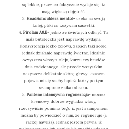
są lekkie, przez co faktycznie wydaje się, iż
mają większą objętość.
3.
Head&shoulders mentol-
czeka na swoją
kolej, póki co zużywam saszetki.
4.
Pirolam A&E
- jedno ze świetnych odkryć. Ta
mała buteleczka jest naprawdę wydajna.
Konsystencja lekko żelowa, zapach taki sobie,
jednak działanie naprawdę świetne. Idealnie
oczyszcza włosy z oleju, kurzu czy brudów
dnia codziennego, ale przede wszystkim
oczyszcza delikatnie skórę głowy- czasem
pojawia mi się suchy łupież, który po tym
szamponie znika od razu.
5.
Pantene intensywna regeneracja
- mocno
kremowy, dobrze wygładza włosy,
rzeczywiście pomimo tego iż jest szamponem,
można by powiedzieć o nim, że regeneruje (a
raczej nawilża). Jednak jestem pewna, iż