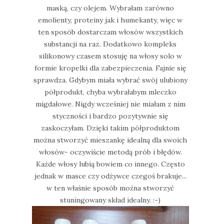
maską, czy olejem. Wybrałam zarówno
emolienty, proteiny jak i humekanty, więc w
ten sposób dostarczam włosów wszystkich
substancji na raz. Dodatkowo kompleks
silikonowy czasem stosuję na włosy solo w
formie kropelki dla zabezpieczenia. Fajnie się
sprawdza. Gdybym miała wybrać swój ulubiony
półprodukt, chyba wybrałabym mleczko
migdałowe. Nigdy wcześniej nie miałam z nim
styczności i bardzo pozytywnie się
zaskoczyłam. Dzięki takim półproduktom
można stworzyć mieszankę idealną dla swoich
włosów- oczywiście metodą prób i błędów.
Każde włosy lubią bowiem co innego. Często
jednak w masce czy odżywce czegoś brakuje...
w ten właśnie sposób można stworzyć
stuningowany skład idealny. :-)