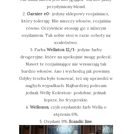
przydymiony blond.
2.
Garnier e0
- jedyny sklepowy rozjaśniacz,
który toleruję. Nie niszczy włosów, rozjaśnia
równo. Oczywiście stosuję go z niższym
oxydantem. Tak sobie stoi w razie ochoty na
szaleństwo.
3. Farba
Wellaton 12/1
- jedyne farby
drogeryjne, które na spokojnie mogę polecić.
Nawet te rozjaśniające nie wysuszają tak
bardzo włosów. Ano i wychodzą jak powinny.
Gdyby trzeba było tonować, też się sprawdzi w
nagłych wypadkach. Najbardziej polecam
jednak Wellę Koleston- podobne, jednak
lepsze, bo fryzjerskie.
4.
Welloxon
, czyli oxydantdo farb Wella o
stężeniu 6%.
5. Oxydant 9%
Scandic line
.