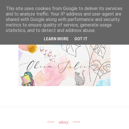
This site uses cookies from Google to deliver its services
and to analyze traffic. Your IP address and user-agent are
shared with Google along with performance and security
metrics to ensure quality of service, generate usage
statistics, and to detect and address abuse.
LEARN MORE
GOT IT
włosy