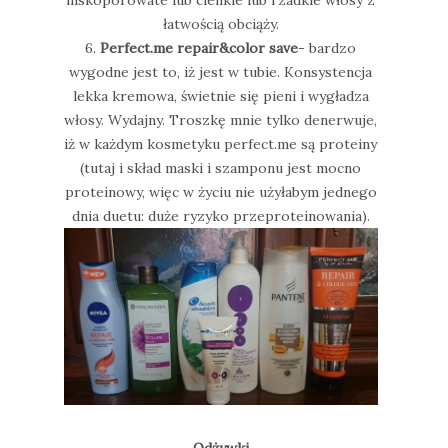
niskoporowate lub cienkie lub rzadkie włosy z
łatwością obciąży.
6.
Perfect.me repair&color save
- bardzo
wygodne jest to, iż jest w tubie. Konsystencja
lekka kremowa, świetnie się pieni i wygładza
włosy. Wydajny. Troszkę mnie tylko denerwuje,
iż w każdym kosmetyku perfect.me są proteiny
(tutaj i skład maski i szamponu jest mocno
proteinowy, więc w życiu nie użyłabym jednego
dnia duetu: duże ryzyko przeproteinowania).
Odżywki