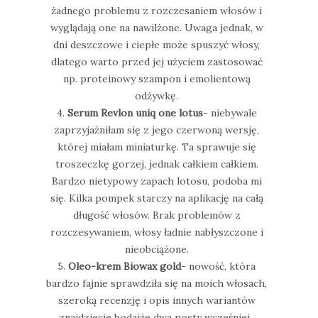
żadnego problemu z rozczesaniem włosów i
wyglądają one na nawilżone. Uwaga jednak, w
dni deszczowe i ciepłe może spuszyć włosy,
dlatego warto przed jej użyciem zastosować
np. proteinowy szampon i emolientową
odżywkę.
4.
Serum Revlon uniq one lotus
- niebywale
zaprzyjaźniłam się z jego czerwoną wersję,
której miałam miniaturkę. Ta sprawuje się
troszeczkę gorzej, jednak całkiem całkiem.
Bardzo nietypowy zapach lotosu, podoba mi
się. Kilka pompek starczy na aplikację na całą
długość włosów. Brak problemów z
rozczesywaniem, włosy ładnie nabłyszczone i
nieobciążone.
5.
Oleo-krem Biowax gold
- nowość, która
bardzo fajnie sprawdziła się na moich włosach,
szeroką recenzję i opis innych wariantów
znajdziecie bodajże dwa posty wcześniej.