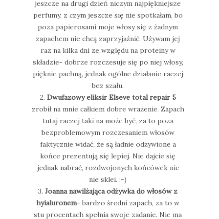
jeszcze na drugi dzień niczym najpiękniejsze
perfumy, z czym jeszcze się nie spotkałam, bo
poza papierosami moje włosy się z żadnym
zapachem nie chcą zaprzyjaźnić. Używam jej
raz na kilka dni ze względu na proteiny w
składzie- dobrze rozczesuje się po niej włosy,
pięknie pachną, jednak ogólne działanie raczej
bez szału.
2.
Dwufazowy eliksir Elseve total repair 5
zrobił na mnie całkiem dobre wrażenie. Zapach
tutaj raczej taki na może być, za to poza
bezproblemowym rozczesaniem włosów
faktycznie widać, że są ładnie odżywione a
końce prezentują się lepiej. Nie dajcie się
jednak nabrać, rozdwojonych końcówek nic
nie sklei. ;-)
3.
Joanna nawilżająca odżywka do włosów z
hyialuronem
- bardzo średni zapach, za to w
stu procentach spełnia swoje zadanie. Nie ma