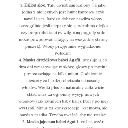
3.
Kallos aloe
. Tak, uwielbiam Kallosy. Ta jako
jedna z nielicznych jest humekantowa, czyli
nawilżająca. Bardzo dobrze nawilża włosy,
szczególnie jeśli ulepszy się ją odrobiną olejku
czy półproduktami (w wilgotną pogodę solo
może powodować latający na wszystkie strony
puszek). Włosy przyjemnie wygładzone.
Polecam.
4.
Maska drożdżowa babci Agafii
- stosuję ją co
dwa dni wmasowując w skórę głowy po myciu i
pozostawiając na kilka minut. Codziennie
niestety za bardzo obciążała mi nasadę
włosów. Wielki plus za naturalny całkowicie
skład oraz za ogromny wysyp nowych
włosków (tak zwanych baby hair), który po niej
wystąpił. Minus za konsystencję- kremowa, ale
bardzo rzadka. Trzeba uważać, aby nie rozlać.
5.
Maska jajeczna babci Agafii
- coś na wzór