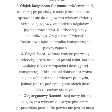
2.
Olejek Babydream fur mama
- właściwie służy
na rozstępy po ciąży, u mnie jednak doskonale
sprawdza się do olejowania włosów. Świetny
skład- olej sojowy, ze słodkich migdałów,
jojoba i macadamia. Nic zbędnego czy
szkodliwego. Czego chcieć więcej?
Dodatkowo fajna nierzadka konsystencja i
piękny zapach.
3.
Olejek Isana
- właśnie kończę pierwszą
buteleczkę, którą mam od ponad roku. Bardzo
wydajny, o lekkim zapachu i dość gęstej
konsystencji. Kilka kropel dobrze sprawdza
się do zabezpieczenia włosów po myciu,
jednak jest to pod tym kątem olejek dość
lekki- cudów nie czyni.
4.
Olej arganowy Nacomi
- mój nowy hit do
olejowania włosów, o którym pisałam w
poprzednim poście. Na pewno nie jest to moja