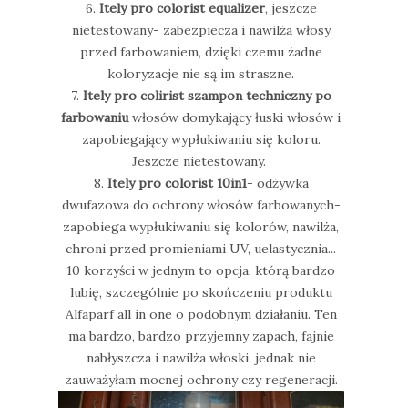
6.
Itely pro colorist equalizer
, jeszcze
nietestowany- zabezpiecza i nawilża włosy
przed farbowaniem, dzięki czemu żadne
koloryzacje nie są im straszne.
7.
Itely pro colirist szampon techniczny po
farbowaniu
włosów domykający łuski włosów i
zapobiegający wypłukiwaniu się koloru.
Jeszcze nietestowany.
8.
Itely pro colorist 10in1
- odżywka
dwufazowa do ochrony włosów farbowanych-
zapobiega wypłukiwaniu się kolorów, nawilża,
chroni przed promieniami UV, uelastycznia...
10 korzyści w jednym to opcja, którą bardzo
lubię, szczególnie po skończeniu produktu
Alfaparf all in one o podobnym działaniu. Ten
ma bardzo, bardzo przyjemny zapach, fajnie
nabłyszcza i nawilża włoski, jednak nie
zauważyłam mocnej ochrony czy regeneracji.