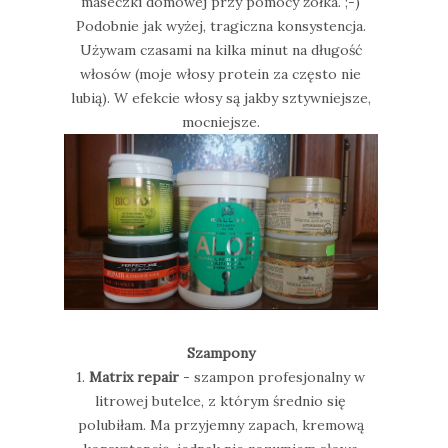
maseczki domowej przy pomocy żółka. ;-)
Podobnie jak wyżej, tragiczna konsystencja.
Używam czasami na kilka minut na długość
włosów (moje włosy protein za często nie
lubią). W efekcie włosy są jakby sztywniejsze,
mocniejsze.
Szampony
1.
Matrix repair
- szampon profesjonalny w
litrowej butelce, z którym średnio się
polubiłam. Ma przyjemny zapach, kremową