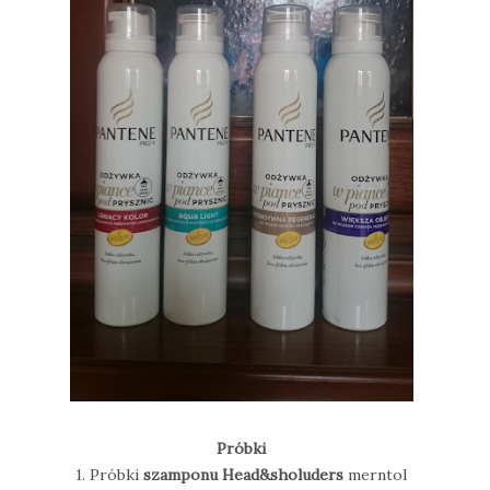
Próbki
1. Próbki
szamponu Head&sholuders
merntol