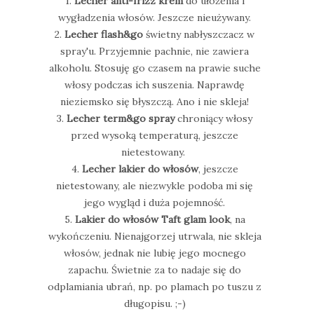
1.
Lecher anti-frizz krem
do ułożenia i
wygładzenia włosów. Jeszcze nieużywany.
2.
Lecher flash&go
świetny nabłyszczacz w
spray'u. Przyjemnie pachnie, nie zawiera
alkoholu. Stosuję go czasem na prawie suche
włosy podczas ich suszenia. Naprawdę
nieziemsko się błyszczą. Ano i nie skleja!
3.
Lecher term&go spray
chroniący włosy
przed wysoką temperaturą, jeszcze
nietestowany.
4.
Lecher lakier do włosów
, jeszcze
nietestowany, ale niezwykle podoba mi się
jego wygląd i duża pojemność.
5.
Lakier do włosów Taft glam look
, na
wykończeniu. Nienajgorzej utrwala, nie skleja
włosów, jednak nie lubię jego mocnego
zapachu. Świetnie za to nadaje się do
odplamiania ubrań, np. po plamach po tuszu z
długopisu. ;-)