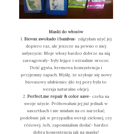
Maski do włosów
1.
Biovax awokado i bambus
- zdążyłam użyć jej
dopiero raz, ale jeszcze na pewno o niej
usłyszycie. Moje włosy bardzo dobrze na nią
zareagowały- były lejące i wizualnie urocze.
Dość gęsta, kremowa konsystencja i
przyjemny zapach. Myślę, że szykuje się nowy
biovaxowy ulubieniec (do tej pory była to
wersja naturalne oleje).
2.
Perfect.me repair & color save
- czeka na
swoje użycie. Próbowałam jej już jednak w
saszetkach i nie miałam na co narzekać,
podobnie jak w przypadku wersji zielonej, czy
różowej. Ach, zapomniałam dodać- bardzo
dobra konsystencja jak na maskę!