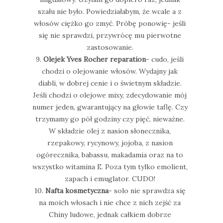
szału nie było. Powiedziałabym, że wcale a z
włosów ciężko go zmyć. Próbę ponowię- jeśli
się nie sprawdzi, przywrócę mu pierwotne
zastosowanie.
9.
Olejek Yves Rocher reparation
- cudo, jeśli
chodzi o olejowanie włosów. Wydajny jak
diabli, w dobrej cenie i o świetnym składzie.
Jeśli chodzi o olejowe mixy, zdecydowanie mój
numer jeden, gwarantujący na głowie taflę. Czy
trzymamy go pół godziny czy pięć, nieważne.
W składzie olej z nasion słonecznika,
rzepakowy, rycynowy, jojoba, z nasion
ogórecznika, babassu, makadamia oraz na to
wszystko witamina E. Poza tym tylko emolient,
zapach i emuglator. CUDO!
10.
Nafta kosmetyczna
- solo nie sprawdza się
na moich włosach i nie chce z nich zejść za
Chiny ludowe, jednak całkiem dobrze