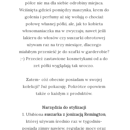
półce nie ma dla siebie odrobiny miejsca.
Wciśnięta gdzieś pomiędzy maszynka, krem do
golenia i perfumy aż się wołają o chociaż
połowę własnej półki, ale, jak to kobieta
włosomaniaczka ma w zwyczaju, nawet jeśli
lakieru do włosów czy suszarki obrotowej
używam raz na trzy miesiące, dlaczego
miałabym przenieść je do szafki w garderobie?
;-) Przecież zastawione kosmetykami od a do
zet półki wyglądają tak uroczo.
Zatem- cóż obecnie posiadam w swojej
kolekcji? Już pokazuję. Pokrótce opowiem
także o każdym z produktów.
Narzędzia do stylizacji
1. Ulubiona
suszarka z jonizacją Remington
,
której używam średnio raz w tygodniu-
posiada zimny nawiew, regulację mocy oraz