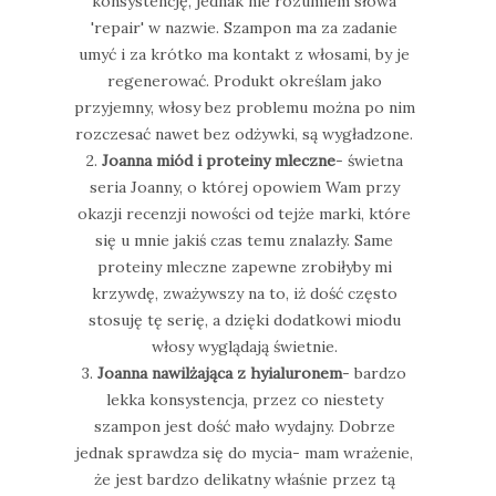
konsystencję, jednak nie rozumiem słowa
'repair' w nazwie. Szampon ma za zadanie
umyć i za krótko ma kontakt z włosami, by je
regenerować. Produkt określam jako
przyjemny, włosy bez problemu można po nim
rozczesać nawet bez odżywki, są wygładzone.
2.
Joanna miód i proteiny mleczne
- świetna
seria Joanny, o której opowiem Wam przy
okazji recenzji nowości od tejże marki, które
się u mnie jakiś czas temu znalazły. Same
proteiny mleczne zapewne zrobiłyby mi
krzywdę, zważywszy na to, iż dość często
stosuję tę serię, a dzięki dodatkowi miodu
włosy wyglądają świetnie.
3.
Joanna nawilżająca z hyialuronem
- bardzo
lekka konsystencja, przez co niestety
szampon jest dość mało wydajny. Dobrze
jednak sprawdza się do mycia- mam wrażenie,
że jest bardzo delikatny właśnie przez tą