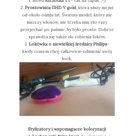
1. Nowa
szczotka TT
- tak na zapas. ;-)
2.
Prostownica GHD V gold
, która służy mi już
od około ośmiu lat. Świetny model, który nie
niszczy włosów, nie trzeba nim sto razy
przejechać po paśmie, by było proste. Dobrze
sprawdza się także do robienia loków.
3.
Lokówka o niewielkiej średnicy Philips
-
kiedy czasem chcę całkowicie odmienić swój
look.
Stylizatory i wspomagacze koloryzacji