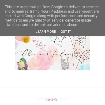
This site uses cookies from Google to deliver its services
and to analyze traffic. Your IP address and user-agent are
shared with Google along with performance and security
metrics to ensure quality of service, generate usage
statistics, and to detect and address abuse.
LEARN MORE
GOT IT
lifestyle