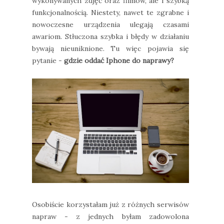
wykonywanych zdjęć oraz filmów, ale i szybką
funkcjonalnością. Niestety, nawet te zgrabne i
nowoczesne urządzenia ulegają czasami
awariom. Stłuczona szybka i błędy w działaniu
bywają nieuniknione. Tu więc pojawia się
pytanie -
gdzie oddać Iphone do naprawy?
Osobiście korzystałam już z różnych serwisów
napraw - z jednych byłam zadowolona