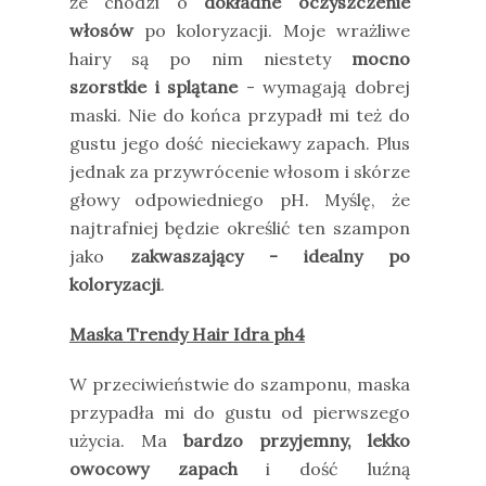
że chodzi o
dokładne oczyszczenie
włosów
po koloryzacji. Moje wrażliwe
hairy są po nim niestety
mocno
szorstkie i splątane
- wymagają dobrej
maski. Nie do końca przypadł mi też do
gustu jego dość nieciekawy zapach. Plus
jednak za przywrócenie włosom i skórze
głowy odpowiedniego pH. Myślę, że
najtrafniej będzie określić ten szampon
jako
zakwaszający - idealny po
koloryzacji
.
Maska Trendy Hair Idra ph4
W przeciwieństwie do szamponu, maska
przypadła mi do gustu od pierwszego
użycia. Ma
bardzo przyjemny, lekko
owocowy zapach
i dość luźną