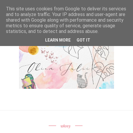
This site uses cookies from Google to deliver its services
and to analyze traffic. Your IP address and user-agent are
shared with Google along with performance and security
metrics to ensure quality of service, generate usage
statistics, and to detect and address abuse.
LEARN MORE
GOT IT
włosy