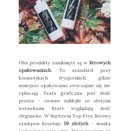
Oba produkty zamknięte są w
litrowych
opakowaniach
. To standard przy
kosmetykach fryzjerskich, gdzie
mniejsze opakowania zwyczajnie się nie
opłacają. Szata graficzna jest dość
prosta - ciemne naklejki ze złotymi
wstawkami, które wyglądają dość
elegancko. W hurtowni Top Fryz litrowy
szampon kosztuje
59 złotych
- maska
jest w tej samej cenie, którą uważam za