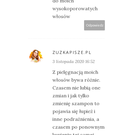
do moich
wysokoporowatych
włosów
Odpowiedz
ZUZKAPISZE.PL
3 listopada 2020 16:52
Z pielęgnacją moich
włosów bywa różnie.
Czasem nie lubią one
zmian i jak tylko
zmienię szampon to
pojawia się łupież i
inne podrażnienia, a
czasem po ponownym
kupieniu tej samej