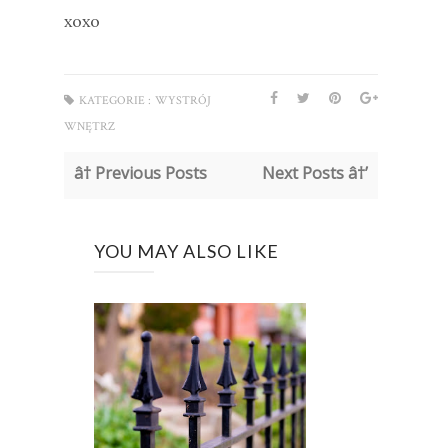
xoxo
KATEGORIE :
WYSTRÓJ
WNĘTRZ
â† Previous Posts
Next Posts â†’
YOU MAY ALSO LIKE