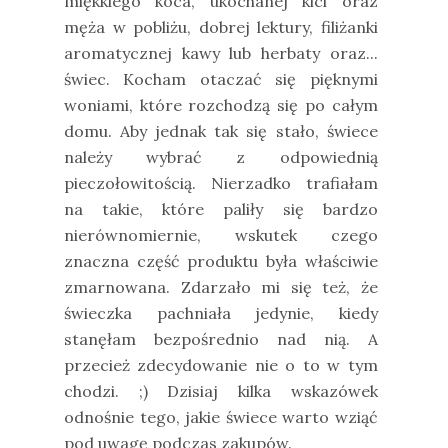
miękkiego koca, ukochanej kici oraz
męża w pobliżu, dobrej lektury, filiżanki
aromatycznej kawy lub herbaty oraz...
świec. Kocham otaczać się pięknymi
woniami, które rozchodzą się po całym
domu. Aby jednak tak się stało, świece
należy wybrać z odpowiednią
pieczołowitością. Nierzadko trafiałam
na takie, które paliły się bardzo
nierównomiernie, wskutek czego
znaczna część produktu była właściwie
zmarnowana. Zdarzało mi się też, że
świeczka pachniała jedynie, kiedy
stanęłam bezpośrednio nad nią. A
przecież zdecydowanie nie o to w tym
chodzi. ;) Dzisiaj kilka wskazówek
odnośnie tego, jakie świece warto wziąć
pod uwagę podczas zakupów.