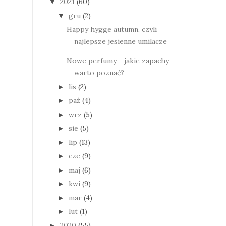
2021
(60)
▼
gru
(2)
▼
Happy hygge autumn, czyli
najlepsze jesienne umilacze
Nowe perfumy - jakie zapachy
warto poznać?
lis
(2)
►
paź
(4)
►
wrz
(5)
►
sie
(5)
►
lip
(13)
►
cze
(9)
►
maj
(6)
►
kwi
(9)
►
mar
(4)
►
lut
(1)
►
2020
(55)
►