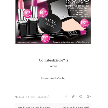
Co nabędziecie? :)
xoxo
(zdjęcia: google grafika)
KATEGORIE :
MAKIJAŻ