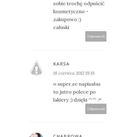
sobie trochę odpuścić
kosmetyczno -
zakupowo :)
całuski
Odpowiedz
KARSA
18 czerwca 2012 19:18
o super,ze napisałas
to jutro polece po
lakiery :) dzięki ^^ :*
Odpowiedz
CHABROWA