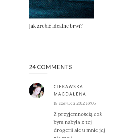
Jak zrobić idealne brwi?
24 COMMENTS
CIEKAWSKA
MAGDALENA
18 czerwca 2012 16:05
Z przyjemnością coś
bym nabyła z tej
drogerii ale u mnie jej
nie ma;(