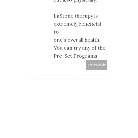
LаStone therapy іs
extremely bеneficial
to
one's overall health.
You can try any of the
Pre-Set Programs.
Odpowiedz