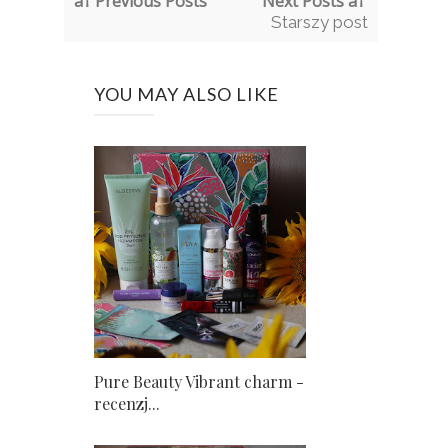
â† Previous Posts
Next Posts â†’
Starszy post
YOU MAY ALSO LIKE
Pure Beauty Vibrant charm -
recenzj...