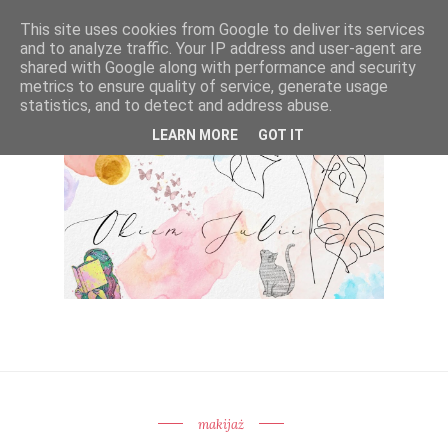
This site uses cookies from Google to deliver its services
and to analyze traffic. Your IP address and user-agent are
shared with Google along with performance and security
metrics to ensure quality of service, generate usage
statistics, and to detect and address abuse.
LEARN MORE
GOT IT
makijaż