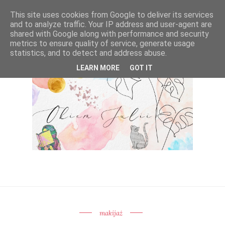
This site uses cookies from Google to deliver its services
and to analyze traffic. Your IP address and user-agent are
shared with Google along with performance and security
metrics to ensure quality of service, generate usage
statistics, and to detect and address abuse.
LEARN MORE
GOT IT
makijaż