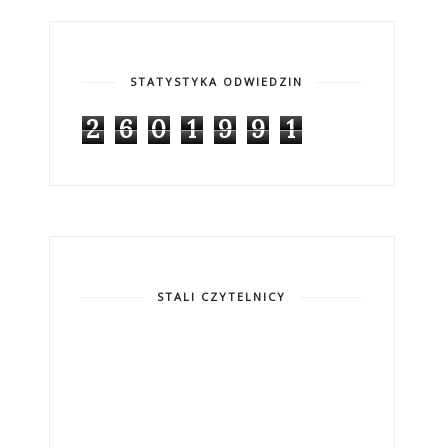
STATYSTYKA ODWIEDZIN
2
6
0
1
9
9
1
STALI CZYTELNICY