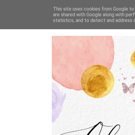
This site uses cookies from Google to d
are shared with Google along with perf
statistics, and to detect and address 