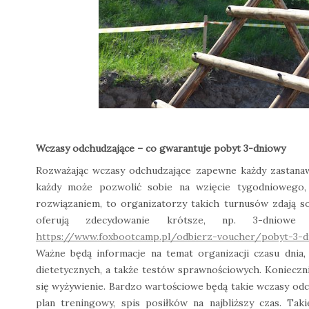
Wczasy odchudzające – co gwarantuje pobyt 3-dniowy
Rozważając wczasy odchudzające zapewne każdy zastanawia
każdy może pozwolić sobie na wzięcie tygodniowego,
rozwiązaniem, to organizatorzy takich turnusów zdają s
oferują zdecydowanie krótsze, np. 3-dniowe
https://www.foxbootcamp.pl/odbierz-voucher/pobyt-3-d
Ważne będą informacje na temat organizacji czasu dnia, 
dietetycznych, a także testów sprawnościowych. Konieczni
się wyżywienie. Bardzo wartościowe będą takie wczasy odch
plan treningowy, spis posiłków na najbliższy czas. Tak