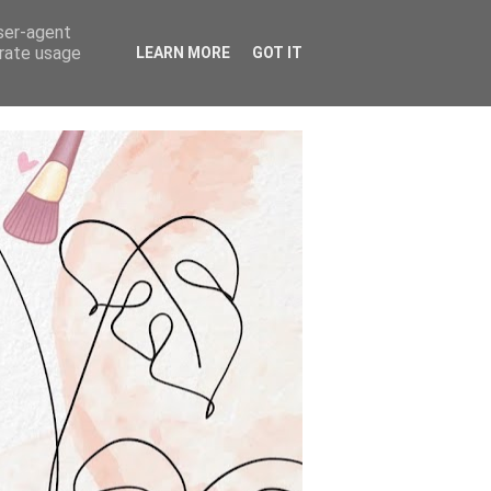
user-agent
erate usage
LEARN MORE
GOT IT