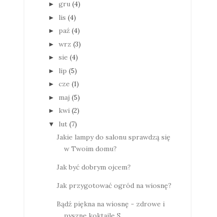
gru
(4)
►
lis
(4)
►
paź
(4)
►
wrz
(3)
►
sie
(4)
►
lip
(5)
►
cze
(1)
►
maj
(5)
►
kwi
(2)
►
lut
(7)
▼
Jakie lampy do salonu sprawdzą się
w Twoim domu?
Jak być dobrym ojcem?
Jak przygotować ogród na wiosnę?
Bądź piękna na wiosnę - zdrowe i
pyszne koktajle S...