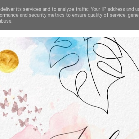
STRONA GŁÓWNA
O MNIE
WSPÓŁPRACA
eliver its services and to analyze traffic. Your IP address and 
ormance and security metrics to ensure quality of service, gen
abuse.