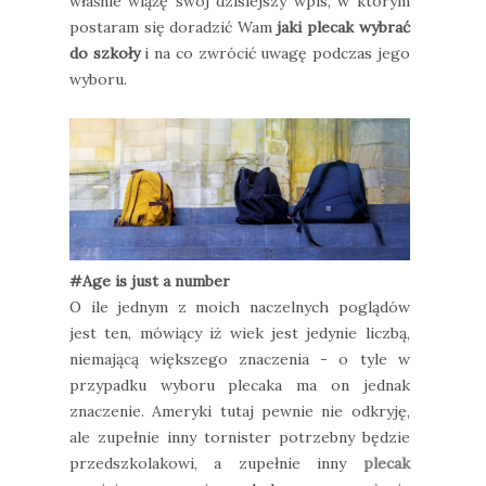
właśnie wiążę swój dzisiejszy wpis, w którym
postaram się doradzić Wam
jaki plecak wybrać
do szkoły
i na co zwrócić uwagę podczas jego
wyboru.
#Age is just a number
O ile jednym z moich naczelnych poglądów
jest ten, mówiący iż wiek jest jedynie liczbą,
niemającą większego znaczenia - o tyle w
przypadku wyboru plecaka ma on jednak
znaczenie. Ameryki tutaj pewnie nie odkryję,
ale zupełnie inny tornister potrzebny będzie
przedszkolakowi, a zupełnie inny
plecak