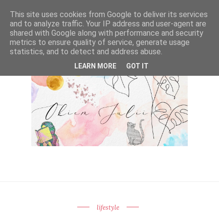
This site uses cookies from Google to deliver its services
and to analyze traffic. Your IP address and user-agent are
shared with Google along with performance and security
metrics to ensure quality of service, generate usage
statistics, and to detect and address abuse.
LEARN MORE
GOT IT
lifestyle