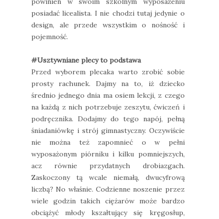
powinien w swoim szkolnym wyposażeniu
posiadać licealista. I nie chodzi tutaj jedynie o
design, ale przede wszystkim o nośność i
pojemność.
#Usztywniane plecy to podstawa
Przed wyborem plecaka warto zrobić sobie
prosty rachunek. Dajmy na to, iż dziecko
średnio jednego dnia ma osiem lekcji, z czego
na każdą z nich potrzebuje zeszytu, ćwiczeń i
podręcznika. Dodajmy do tego napój, pełną
śniadaniówkę i strój gimnastyczny. Oczywiście
nie można też zapomnieć o w pełni
wyposażonym piórniku i kilku pomniejszych,
acz równie przydatnych drobiazgach.
Zaskoczony tą wcale niemałą, dwucyfrową
liczbą? No właśnie. Codzienne noszenie przez
wiele godzin takich ciężarów może bardzo
obciążyć młody kszałtujący się kręgosłup,