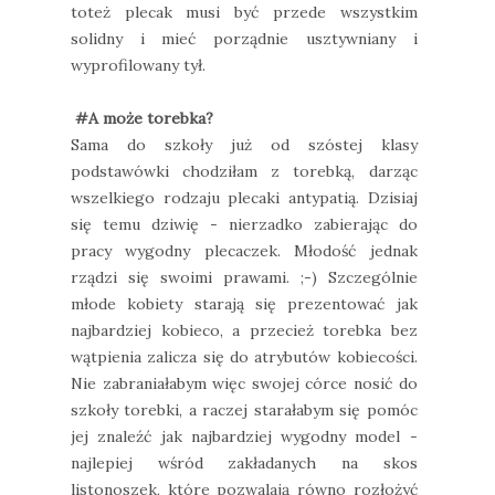
toteż plecak musi być przede wszystkim
solidny i mieć porządnie usztywniany i
wyprofilowany tył.
#A może torebka?
Sama do szkoły już od szóstej klasy
podstawówki chodziłam z torebką, darząc
wszelkiego rodzaju plecaki antypatią. Dzisiaj
się temu dziwię - nierzadko zabierając do
pracy wygodny plecaczek. Młodość jednak
rządzi się swoimi prawami. ;-) Szczególnie
młode kobiety starają się prezentować jak
najbardziej kobieco, a przecież torebka bez
wątpienia zalicza się do atrybutów kobiecości.
Nie zabraniałabym więc swojej córce nosić do
szkoły torebki, a raczej starałabym się pomóc
jej znaleźć jak najbardziej wygodny model -
najlepiej wśród zakładanych na skos
listonoszek, które pozwalają równo rozłożyć