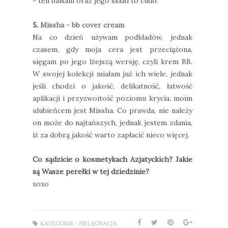
- ten balsam oraz jego skład to cudo.
5.
Missha - bb cover cream
Na co dzień używam podkładów, jednak
czasem, gdy moja cera jest przeciążona,
sięgam po jego lżejszą wersję, czyli krem BB.
W swojej kolekcji miałam już ich wiele, jednak
jeśli chodzi o jakość, delikatność, łatwość
aplikacji i przyzwoitość poziomu krycia, moim
ulubieńcem jest Missha. Co prawda, nie należy
on może do najtańszych, jednak jestem zdania,
iż za dobrą jakość warto zapłacić nieco więcej.
Co sądzicie o kosmetykach Azjatyckich? Jakie
są Wasze perełki w tej dziedzinie?
xoxo
KATEGORIE :
PIELĘGNACJA