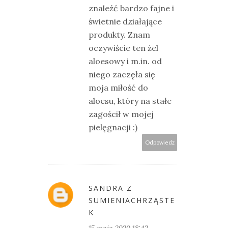
znaleźć bardzo fajne i
świetnie działające
produkty. Znam
oczywiście ten żel
aloesowy i m.in. od
niego zaczęła się
moja miłość do
aloesu, który na stałe
zagościł w mojej
pielęgnacji :)
Odpowiedz
SANDRA Z
SUMIENIACHRZĄSTE
K
15 maja 2020 18:42