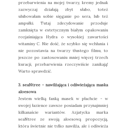
przebarwienia na mojej twarzy, kremy jednak
zazwyczaj działają zbyt słabo, toteż
ulubowałam sobie sięganie po sera, lub też
ampułki. Tutaj zdecydowanie przoduje
zamknięta w estetycznym białym opakowaniu
rozjaśniająca Hydra o wysokiej zawartości
witaminy C. Nie dość, że szybko się wchłania i
nie pozostawia na twarzy tłustego filmu, to
jeszcze po zastosowaniu mniej więcej trzech
kuracji, przebarwienia rzeczywiście zanikają!
Warto sprawdzić.
3. seaNtree - nawilżająca i odświeżająca maska
aloesowa
Jestem wielką fanką masek w płachcie - w
swojej łazience zawsze posiadam przynajmniej
kilkanaście wariantów. Azjatycka marka
seaNtree ze swoją aloesową propozycją,
która świetnie nie tylko nawilża, ale i odświeża