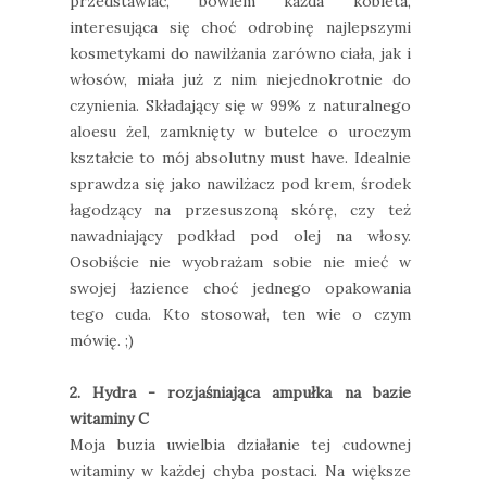
przedstawiać, bowiem każda kobieta,
interesująca się choć odrobinę najlepszymi
kosmetykami do nawilżania zarówno ciała, jak i
włosów, miała już z nim niejednokrotnie do
czynienia. Składający się w 99% z naturalnego
aloesu żel, zamknięty w butelce o uroczym
kształcie to mój absolutny must have. Idealnie
sprawdza się jako nawilżacz pod krem, środek
łagodzący na przesuszoną skórę, czy też
nawadniający podkład pod olej na włosy.
Osobiście nie wyobrażam sobie nie mieć w
swojej łazience choć jednego opakowania
tego cuda. Kto stosował, ten wie o czym
mówię. ;)
2. Hydra - rozjaśniająca ampułka na bazie
witaminy C
Moja buzia uwielbia działanie tej cudownej
witaminy w każdej chyba postaci. Na większe