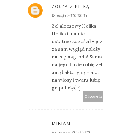
ZOŁZA Z KITKĄ
18 maja 2020 18:05
Żel aloesowy Holika
Holika i u mnie
ostatnio zagościł - już
za sam wygląd należy
mu się nagroda! Sama
na jego bazie robię żel
antybakteryjny - ale i
na włosy i twarz lubię
go położyć :)
Odpowiedz
MIRIAM
4 czerwca 2020 10:20