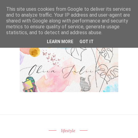
This site uses cookies from Google to deliver its services
and to analyze traffic. Your IP address and user-agent are
shared with Google along with performance and security
metrics to ensure quality of service, generate usage
statistics, and to detect and address abuse.
LEARN MORE
GOT IT
lifestyle