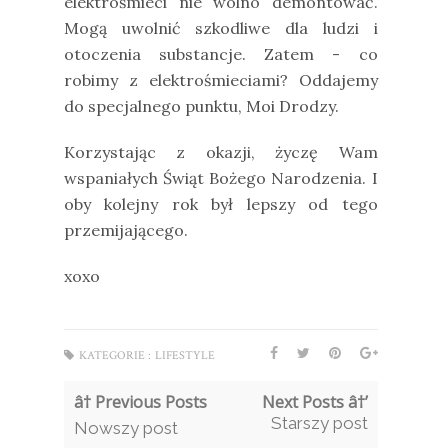
elektrośmieci nie wolno demontować.
Mogą uwolnić szkodliwe dla ludzi i
otoczenia substancje. Zatem - co
robimy z elektrośmieciami? Oddajemy
do specjalnego punktu, Moi Drodzy.
Korzystając z okazji, życzę Wam
wspaniałych Świąt Bożego Narodzenia. I
oby kolejny rok był lepszy od tego
przemijającego.
xoxo
KATEGORIE :
LIFESTYLE
â† Previous Posts
Next Posts â†’
Starszy post
Nowszy post