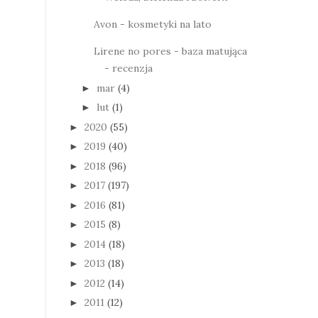
Avon - kosmetyki na lato
Lirene no pores - baza matująca
- recenzja
mar
(4)
►
lut
(1)
►
2020
(55)
►
2019
(40)
►
2018
(96)
►
2017
(197)
►
2016
(81)
►
2015
(8)
►
2014
(18)
►
2013
(18)
►
2012
(14)
►
2011
(12)
►