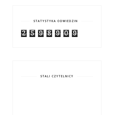
STATYSTYKA ODWIEDZIN
2
5
9
8
9
0
9
STALI CZYTELNICY