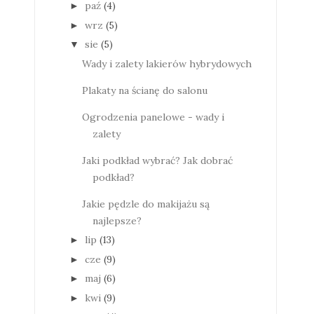
paź
(4)
►
wrz
(5)
►
sie
(5)
▼
Wady i zalety lakierów hybrydowych
Plakaty na ścianę do salonu
Ogrodzenia panelowe - wady i
zalety
Jaki podkład wybrać? Jak dobrać
podkład?
Jakie pędzle do makijażu są
najlepsze?
lip
(13)
►
cze
(9)
►
maj
(6)
►
kwi
(9)
►