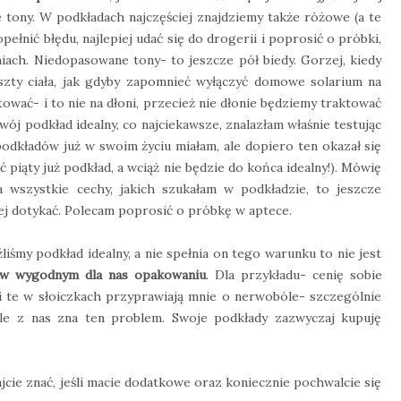
 tony. W podkładach najczęściej znajdziemy także różowe (a te
łnić błędu, najlepiej udać się do drogerii i poprosić o próbki,
ach. Niedopasowane tony- to jeszcze pół biedy. Gorzej, kiedy
szty ciała, jak gdyby zapomnieć wyłączyć domowe solarium na
ować- i to nie na dłoni, przecież nie dłonie będziemy traktować
wój podkład idealny, co najciekawsze, znalazłam właśnie testując
odkładów już w swoim życiu miałam, ale dopiero ten okazał się
eć piąty już podkład, a wciąż nie będzie do końca idealny!). Mówię
ia wszystkie cechy, jakich szukałam w podkładzie, to jeszcze
jej dotykać. Polecam poprosić o próbkę w aptece.
liśmy podkład idealny, a nie spełnia on tego warunku to nie jest
 w wygodnym dla nas opakowaniu
. Dla przykładu- cenię sobie
i te w słoiczkach przyprawiają mnie o nerwobóle- szczególnie
wiele z nas zna ten problem. Swoje podkłady zazwyczaj kupuję
cie znać, jeśli macie dodatkowe oraz koniecznie pochwalcie się