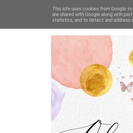
This site uses cookies from Google to d
are shared with Google along with perf
statistics, and to detect and address 