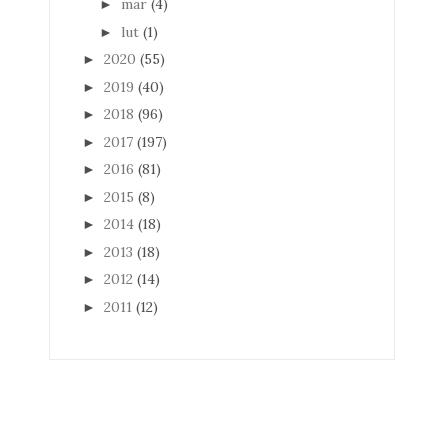
mar
(4)
►
lut
(1)
►
2020
(55)
►
2019
(40)
►
2018
(96)
►
2017
(197)
►
2016
(81)
►
2015
(8)
►
2014
(18)
►
2013
(18)
►
2012
(14)
►
2011
(12)
►