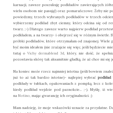
karnacji, zawsze poszukuję podkładów zawierających żółte
wielu osobom nie pasują!) oraz pomarańczowe. Żeby nie pope
powiedzmy, trzech wybranych podkładów w trzech odcieni
wybierzemy podkład zbyt ciemny, który odcina się od re
twarz. ;-) Dlatego zawsze warto najpierw podkład przetest
podkładem, a na twarzy- i obejrzeć się w różnym świetle. S
próbki podkładów, które otrzymałam od znajomej. Wiele p
być moim ideałem (nie zrażajcie się więc, jeśli będziecie mi
tutaj o
Vichy dermablend 3d
, który, nie dość, że spełn
pozostawia skórę tak aksamitnie gładką, że aż chce mi się 
Na koniec może rzecz najmniej istotna (jeśli bowiem znaleź
już to aż tak bardzo istotne)- najlepiej wybrać
podkład
podkłady w tubkach, opakowaniach z pompką, lecz z kole
kiedy podkład wejdzie pod paznokcie... ;-). Myślę, iż 
na
Notino
, mając gwarancję ich oryginalności. ;)
Mam nadzieję, że moje wskazówki uznacie za przydatne. Daj