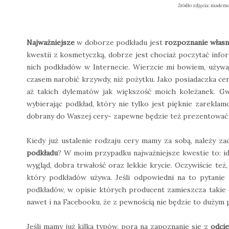
Źródło zdjęcia:
mademoi
Najważniejsze
w doborze podkładu jest
rozpoznanie własn
kwestii z kosmetyczką, dobrze jest chociaż poczytać inf
nich podkładów w Internecie. Wierzcie mi bowiem, używa
czasem narobić krzywdy, niż pożytku. Jako posiadaczka ce
aż takich dylematów jak większość moich koleżanek. Gw
wybierając podkład, który nie tylko jest pięknie zareklam
dobrany do Waszej cery- zapewne będzie też prezentować si
Kiedy już ustalenie rodzaju cery mamy za sobą, należy za
podkładu
? W moim przypadku najważniejsze kwestie to: id
wygląd, dobra trwałość oraz lekkie krycie. Oczywiście też
który podkładów używa. Jeśli odpowiedni na to pytanie
podkładów, w opisie których producent zamieszcza takie ob
nawet i na Facebooku, że z pewnością nie będzie to dużym
Jeśli mamy już kilka typów, pora na zapoznanie się z
odcie