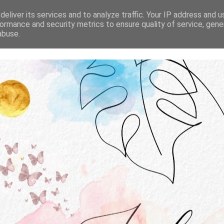
STRONA GŁÓWNA
O MNIE
WSPÓŁPRACA
eliver its services and to analyze traffic. Your IP address and 
ormance and security metrics to ensure quality of service, gen
abuse.