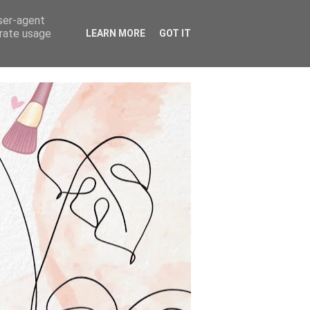
user-agent
erate usage
LEARN MORE
GOT IT