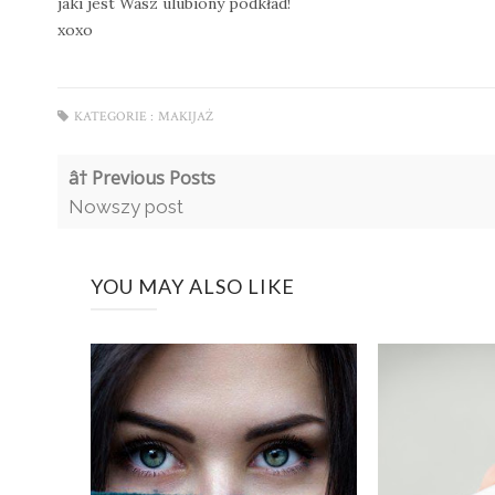
jaki jest Wasz ulubiony podkład!
xoxo
KATEGORIE :
MAKIJAŻ
â† Previous Posts
Nowszy post
YOU MAY ALSO LIKE