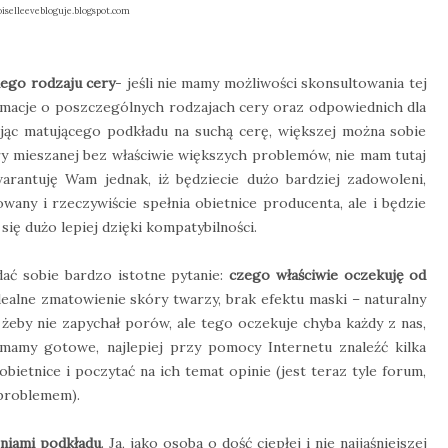
selleevebloguje.blogspot.com
ego rodzaju cery
- jeśli nie mamy możliwości skonsultowania tej
ormacje o poszczególnych rodzajach cery oraz odpowiednich dla
jąc matującego podkładu na suchą cerę, większej można sobie
ry mieszanej bez właściwie większych problemów, nie mam tutaj
arantuję Wam jednak, iż będziecie dużo bardziej zadowoleni,
owany i rzeczywiście spełnia obietnice producenta, ale i będzie
ę dużo lepiej dzięki kompatybilności.
dać sobie bardzo istotne pytanie:
czego właściwie oczekuję od
ealne zmatowienie skóry twarzy, brak efektu maski – naturalny
, żeby nie zapychał porów, ale tego oczekuje chyba każdy z nas,
 mamy gotowe, najlepiej przy pomocy Internetu znaleźć kilka
ietnice i poczytać na ich temat opinie (jest teraz tyle forum,
 problemem).
niami podkładu
. Ja, jako osoba o dość ciepłej i nie najjaśniejszej