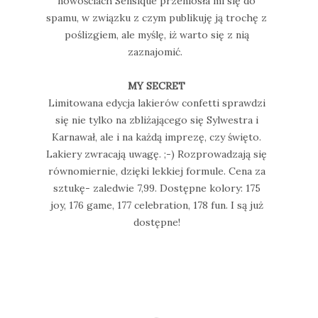
nowościach Sensique przeniosła mi się do
spamu, w związku z czym publikuję ją trochę z
poślizgiem, ale myślę, iż warto się z nią
zaznajomić.
MY SECRET
Limitowana edycja lakierów confetti sprawdzi
się nie tylko na zbliżającego się Sylwestra i
Karnawał, ale i na każdą imprezę, czy święto.
Lakiery zwracają uwagę. ;-) Rozprowadzają się
równomiernie, dzięki lekkiej formule. Cena za
sztukę- zaledwie 7,99. Dostępne kolory: 175
joy, 176 game, 177 celebration, 178 fun. I są już
dostępne!