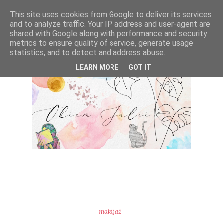
This site uses cookies from Google to deliver its services
and to analyze traffic. Your IP address and user-agent are
shared with Google along with performance and security
metrics to ensure quality of service, generate usage
statistics, and to detect and address abuse.
LEARN MORE
GOT IT
makijaż