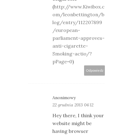
(
http://www.Kiwibox.c
om/leonbettington/b
log/entry/112207899
/european-
parliament-approves-
anti-cigarette-
Smoking-actio/?
pPage=0
)
Odpowiedz
Anonimowy
22 grudnia 2013 04:12
Hey there, I think your
website might be
having browser