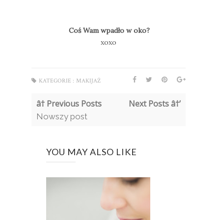
Coś Wam wpadło w oko?
xoxo
KATEGORIE :
MAKIJAŻ
â† Previous Posts
Next Posts â†’
Nowszy post
YOU MAY ALSO LIKE