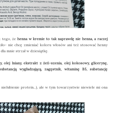
z tego, że
henna w kremie to tak naprawdę nie henna, a raczej
ziło- nie chcę zmieniać koloru włosów ani też stosować henny
dla mnie strzał w dziesiątkę.
 olej lniany, ekstrakt z żeń-szenia, olej kokosowy, glicerynę,
 substancją wygładzającą, zagęstnik, witaminę B5, substancję
nielubienie protein...), ale w tym towarzystwie niewiele mi ona