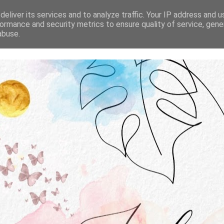
STRONA GŁÓWNA
O MNIE
WSPÓŁPRACA
eliver its services and to analyze traffic. Your IP address and 
ormance and security metrics to ensure quality of service, gen
abuse.