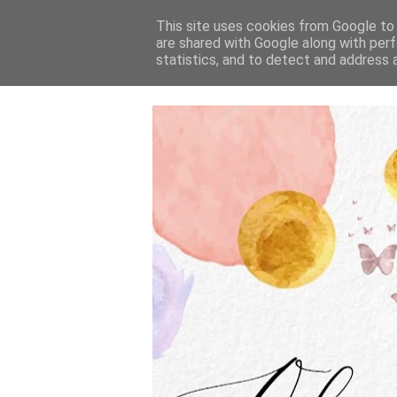
This site uses cookies from Google to d
are shared with Google along with perf
statistics, and to detect and address 