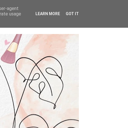
user-agent
erate usage
LEARN MORE
GOT IT