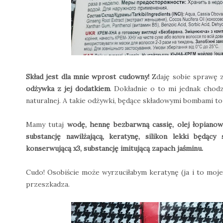
Skład jest dla mnie wprost cudowny!
Zdaję sobie sprawę 
odżywka z jej dodatkiem
. Dokładnie o to mi jednak chod
naturalnej. A takie odżywki, będące składowymi bombami to 
Mamy tutaj
wodę, hennę bezbarwną cassię, olej łopianowy,
substancję nawilżającą, keratynę, silikon lekki będący
konserwującą x3, substancję imitującą zapach jaśminu.
Cudo! Osobiście może wyrzuciłabym keratynę (ja i to moje 
przeszkadza.