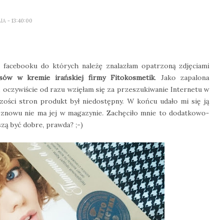
LIA
- 13:40:00
a facebooku do których należę znalazłam opatrzoną zdjęciami
ów w kremie irańskiej firmy Fitokosmetik
. Jako zapalona
, oczywiście od razu wzięłam się za przeszukiwanie Internetu w
zości stron produkt był niedostępny. W końcu udało mi się ją
y znowu nie ma jej w magazynie. Zachęciło mnie to dodatkowo-
zą być dobre, prawda? ;-)