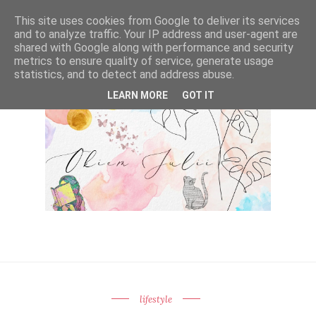
This site uses cookies from Google to deliver its services
and to analyze traffic. Your IP address and user-agent are
shared with Google along with performance and security
metrics to ensure quality of service, generate usage
statistics, and to detect and address abuse.
LEARN MORE
GOT IT
lifestyle