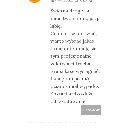
19 września 2018 08:51
Świetna drogeria i
mnustwo natury, już ją
lubię.
Co do odszkodowań,
warto wybrać jakas
firmę oni zajmują się
tym profesjonalne
załatwia ci trzeba i
gruba kasę wyciągnąć.
Pamiętam jak mój
dziadek miał wypadek
dostał bardzo duże
odszkodowanie.
Odpowiedz