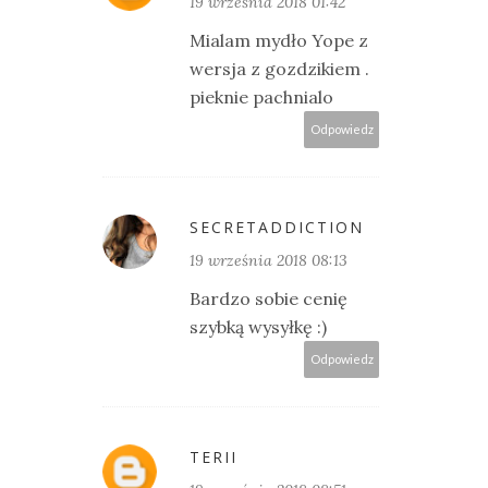
19 września 2018 01:42
Mialam mydło Yope z
wersja z gozdzikiem .
pieknie pachnialo
Odpowiedz
SECRETADDICTION
19 września 2018 08:13
Bardzo sobie cenię
szybką wysyłkę :)
Odpowiedz
TERII