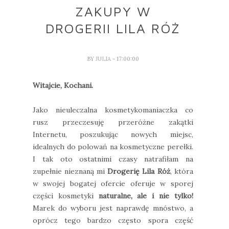
ZAKUPY W
DROGERII LILA RÓŻ
BY
JULIA
- 17:00:00
Witajcie, Kochani.
Jako nieuleczalna kosmetykomaniaczka co
rusz przeczesuję przeróżne zakątki
Internetu, poszukując nowych miejsc,
idealnych do polowań na kosmetyczne perełki.
I tak oto ostatnimi czasy natrafiłam na
zupełnie nieznaną mi
Drogerię Lila Róż
, która
w swojej bogatej ofercie oferuje w sporej
części kosmetyki
naturalne, ale i nie tylko!
Marek do wyboru jest naprawdę mnóstwo, a
oprócz tego bardzo często spora część