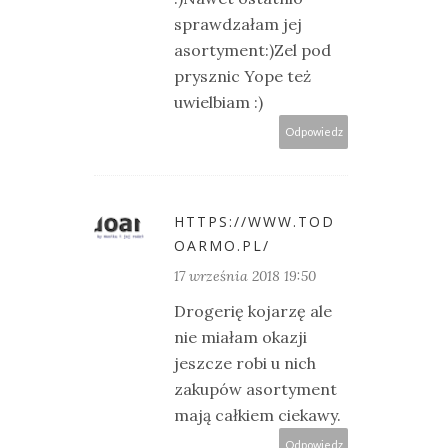
sprawdzałam jej
asortyment:)Zel pod
prysznic Yope też
uwielbiam :)
Odpowiedz
HTTPS://WWW.TOD
OARMO.PL/
17 września 2018 19:50
Drogerię kojarzę ale
nie miałam okazji
jeszcze robi u nich
zakupów asortyment
mają całkiem ciekawy.
Odpowiedz