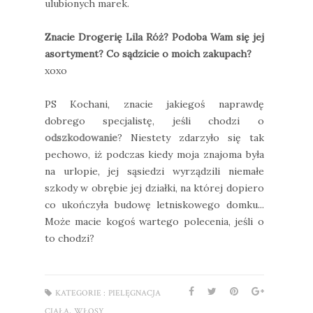
ulubionych marek.
Znacie Drogerię Lila Róż? Podoba Wam się jej
asortyment? Co sądzicie o moich zakupach?
xoxo
PS Kochani, znacie jakiegoś naprawdę
dobrego specjalistę, jeśli chodzi o
odszkodowanie
? Niestety zdarzyło się tak
pechowo, iż podczas kiedy moja znajoma była
na urlopie, jej sąsiedzi wyrządzili niemałe
szkody w obrębie jej działki, na której dopiero
co ukończyła budowę letniskowego domku...
Może macie kogoś wartego polecenia, jeśli o
to chodzi?
KATEGORIE :
PIELĘGNACJA
,
CIAŁA
WŁOSY