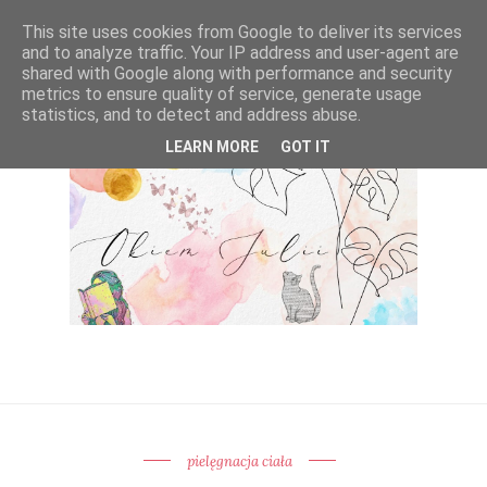
This site uses cookies from Google to deliver its services
and to analyze traffic. Your IP address and user-agent are
shared with Google along with performance and security
metrics to ensure quality of service, generate usage
statistics, and to detect and address abuse.
LEARN MORE
GOT IT
pielęgnacja ciała