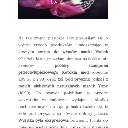
Na tak zwane
pierwsze koty
pokusiłam się o
wybór trzech produktów, umieszczając w
koszyku
serum do włosów marki Vianek
(22,99zł), której zużyłam niezliczoną ilość mini-
kremów,
próbkę szamponu
przeciwłupieżowego Ketoxin med
(obecnie
1,99 zł z 2,99) oraz
żel pod prysznic jednej z
moich ulubionych naturalnych marek Yope
(18,99). Co prawda polubiłam ją przede
wszystkim za cudownie wydajne i słodko
pachnące mydła do rąk, jednak okazało się, iż
żele pod prysznic są równie dobrej jakości.
Wysyłka była ekspresowa
, bowiem... trafiła do
mnie już następnego dnia, zaś ceny w drogerii