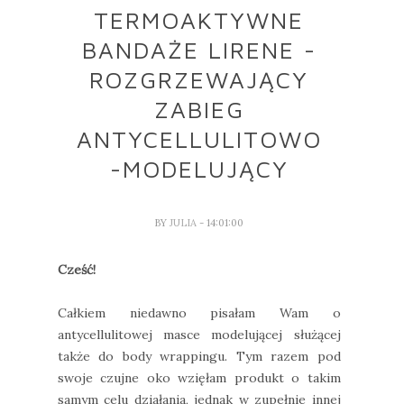
TERMOAKTYWNE
BANDAŻE LIRENE -
ROZGRZEWAJĄCY
ZABIEG
ANTYCELLULITOWO
-MODELUJĄCY
BY
JULIA
- 14:01:00
Cześć!
Całkiem niedawno pisałam Wam o
antycellulitowej masce modelującej służącej
także do body wrappingu. Tym razem pod
swoje czujne oko wzięłam produkt o takim
samym celu działania, jednak w zupełnie innej