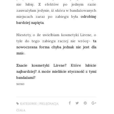
nie lubię. Z efektów po jednym razie
zauważyłam jedynie, iż skóra w bandażowanych
miejscach zaraz po zabiegu była
odrobinę
bardziej napięta
.
Niestety, o ile uwielbiam kosmetyki Lirene, o
tyle do tego zabiegu raczej nie wrócę-
ta
nowoczesna forma chyba jednak nie jest dla
mni
e.
Znacie kosmetyki Lirene? Które lubicie
najbardziej? A może mieliście styczność z tymi
bandażami?
xoxo
KATEGORIE :
PIELĘGNACJA
CIAŁA