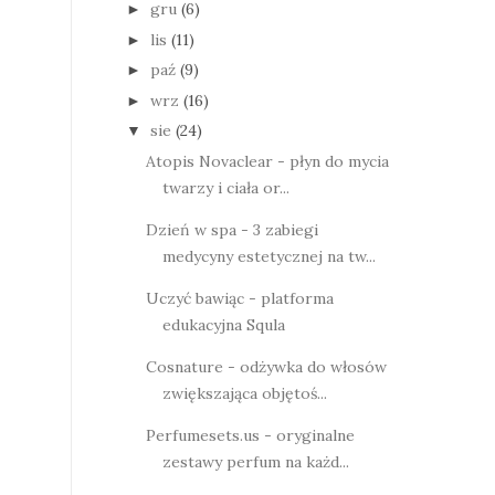
gru
(6)
►
lis
(11)
►
paź
(9)
►
wrz
(16)
►
sie
(24)
▼
Atopis Novaclear - płyn do mycia
twarzy i ciała or...
Dzień w spa - 3 zabiegi
medycyny estetycznej na tw...
Uczyć bawiąc - platforma
edukacyjna Squla
Cosnature - odżywka do włosów
zwiększająca objętoś...
Perfumesets.us - oryginalne
zestawy perfum na każd...