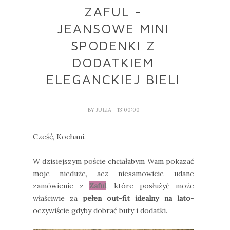
ZAFUL -
JEANSOWE MINI
SPODENKI Z
DODATKIEM
ELEGANCKIEJ BIELI
BY
JULIA
- 13:00:00
Cześć, Kochani.
W dzisiejszym poście chciałabym Wam pokazać
moje nieduże, acz niesamowicie udane
zamówienie z
Zaful
, które posłużyć może
właściwie za
pełen out-fit idealny na lato
-
oczywiście gdyby dobrać buty i dodatki.