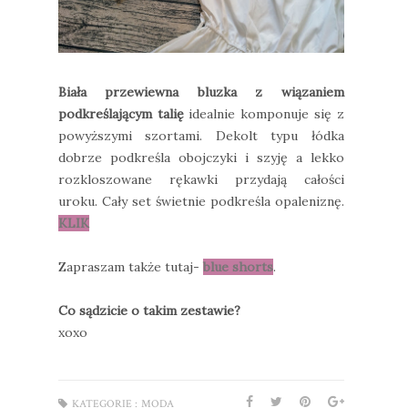
Biała przewiewna bluzka z wiązaniem
podkreślającym talię
idealnie komponuje się z
powyższymi szortami. Dekolt typu łódka
dobrze podkreśla obojczyki i szyję a lekko
rozkloszowane rękawki przydają całości
uroku. Cały set świetnie podkreśla opaleniznę.
KLIK
Zapraszam także tutaj-
blue shorts
.
Co sądzicie o takim zestawie?
xoxo
KATEGORIE :
MODA