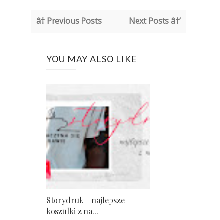
â† Previous Posts
Next Posts â†’
YOU MAY ALSO LIKE
Storydruk - najlepsze
koszulki z na...