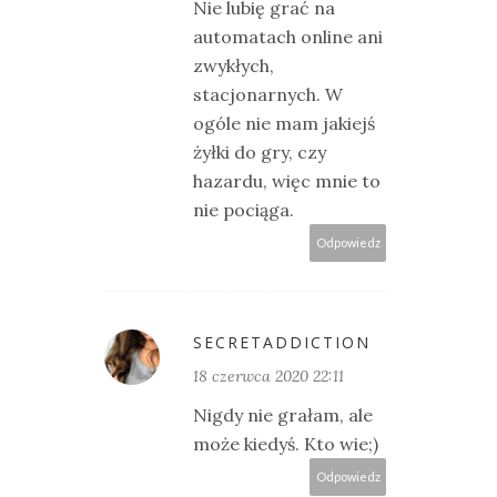
Nie lubię grać na
automatach online ani
zwykłych,
stacjonarnych. W
ogóle nie mam jakiejś
żyłki do gry, czy
hazardu, więc mnie to
nie pociąga.
Odpowiedz
SECRETADDICTION
18 czerwca 2020 22:11
Nigdy nie grałam, ale
może kiedyś. Kto wie;)
Odpowiedz