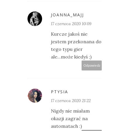
JOANNA_MAJJ
17 czerwca 2020 10:09
Kurcze jakoś nie
jestem przekonana do
tego typu gier
ale...może kiedyś ;)
Odpowiedz
PTYSIA
17 czerwca 2020 21:22
Nigdy nie miałam
okazji zagrać na
automatach :)