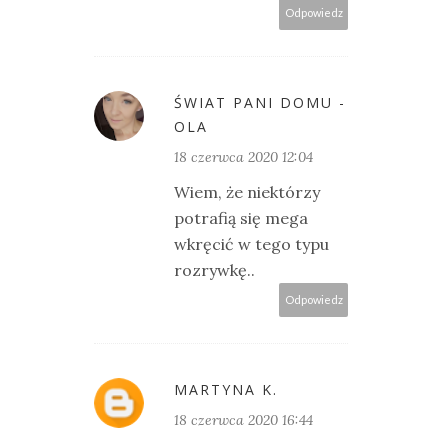
Odpowiedz
ŚWIAT PANI DOMU -
OLA
18 czerwca 2020 12:04
Wiem, że niektórzy
potrafią się mega
wkręcić w tego typu
rozrywkę..
Odpowiedz
MARTYNA K.
18 czerwca 2020 16:44