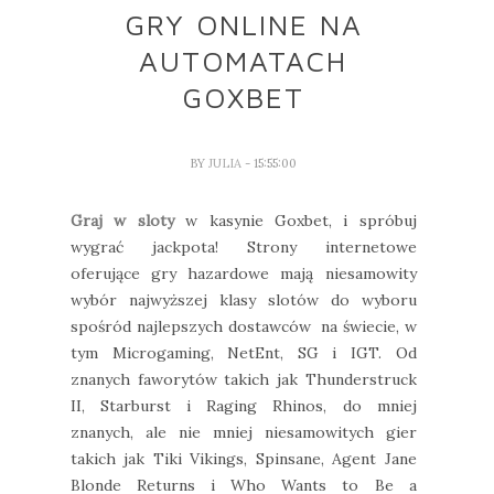
GRY ONLINE NA
AUTOMATACH
GOXBET
BY
JULIA
- 15:55:00
Graj w sloty
w kasynie Goxbet, i spróbuj
wygrać jackpota! Strony internetowe
oferujące gry hazardowe mają niesamowity
wybór najwyższej klasy slotów do wyboru
spośród najlepszych dostawców na świecie, w
tym Microgaming, NetEnt, SG i IGT. Od
znanych faworytów takich jak Thunderstruck
II, Starburst i Raging Rhinos, do mniej
znanych, ale nie mniej niesamowitych gier
takich jak Tiki Vikings, Spinsane, Agent Jane
Blonde Returns i Who Wants to Be a