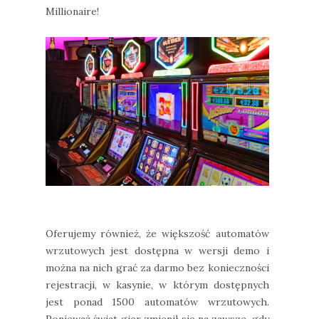
Millionaire!
Oferujemy również, że większość automatów
wrzutowych jest dostępna w wersji demo i
można na nich grać za darmo bez konieczności
rejestracji, w kasynie, w którym dostępnych
jest ponad 1500 automatów wrzutowych.
Ponieważ świat gier zmienił się na zawsze, gdy