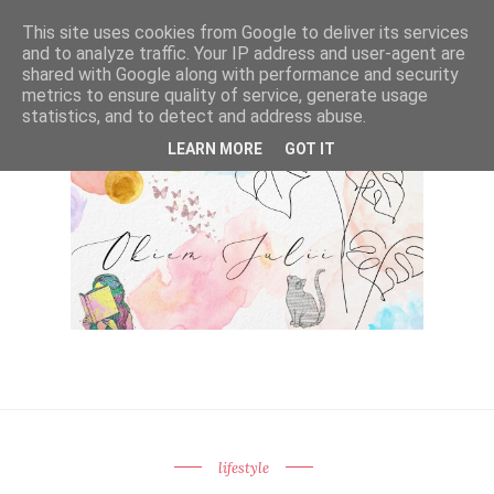
This site uses cookies from Google to deliver its services
and to analyze traffic. Your IP address and user-agent are
shared with Google along with performance and security
metrics to ensure quality of service, generate usage
statistics, and to detect and address abuse.
LEARN MORE
GOT IT
lifestyle