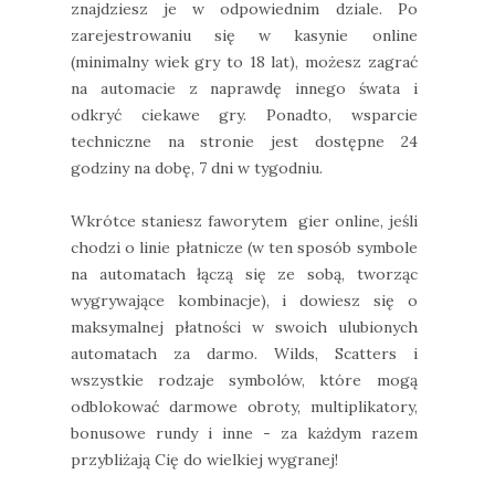
znajdziesz je w odpowiednim dziale. Po
zarejestrowaniu się w kasynie online
(minimalny wiek gry to 18 lat), możesz zagrać
na automacie z naprawdę innego śwata i
odkryć ciekawe gry. Ponadto, wsparcie
techniczne na stronie jest dostępne 24
godziny na dobę, 7 dni w tygodniu.
Wkrótce staniesz faworytem gier online, jeśli
chodzi o linie płatnicze (w ten sposób symbole
na automatach łączą się ze sobą, tworząc
wygrywające kombinacje), i dowiesz się o
maksymalnej płatności w swoich ulubionych
automatach za darmo. Wilds, Scatters i
wszystkie rodzaje symbolów, które mogą
odblokować darmowe obroty, multiplikatory,
bonusowe rundy i inne - za każdym razem
przybliżają Cię do wielkiej wygranej!