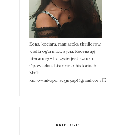
Żona, kociara, maniaczka thrillerów,
wielki ogarniacz życia. Recenzuję
literaturę - bo życie jest sztuką.
Opowiadam historie o historiach.
Mail:
kierownikoperacyjny.sp@gmail.com 💥
KATEGORIE