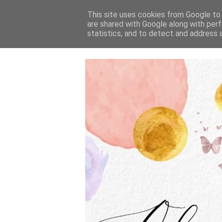
This site uses cookies from Google to d
are shared with Google along with perf
statistics, and to detect and address 