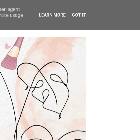
user-agent
erate usage
LEARN MORE
GOT IT