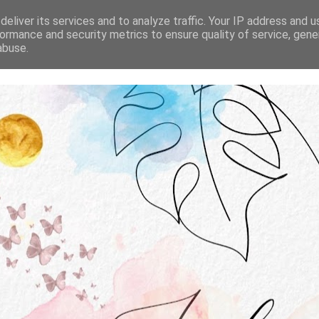
STRONA GŁÓWNA
O MNIE
WSPÓŁPRACA
eliver its services and to analyze traffic. Your IP address and 
ormance and security metrics to ensure quality of service, gen
abuse.