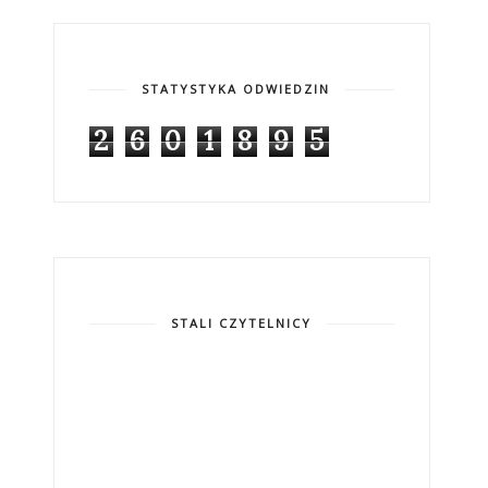
STATYSTYKA ODWIEDZIN
2
6
0
1
8
9
5
STALI CZYTELNICY