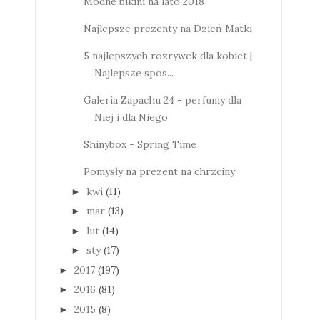
Modne bikini na lato 2018
Najlepsze prezenty na Dzień Matki
5 najlepszych rozrywek dla kobiet |
Najlepsze spos...
Galeria Zapachu 24 - perfumy dla
Niej i dla Niego
Shinybox - Spring Time
Pomysły na prezent na chrzciny
kwi
(11)
►
mar
(13)
►
lut
(14)
►
sty
(17)
►
2017
(197)
►
2016
(81)
►
2015
(8)
►