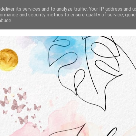
STRONA GŁÓWNA
O MNIE
WSPÓŁPRACA
eliver its services and to analyze traffic. Your IP address and 
ormance and security metrics to ensure quality of service, gen
abuse.