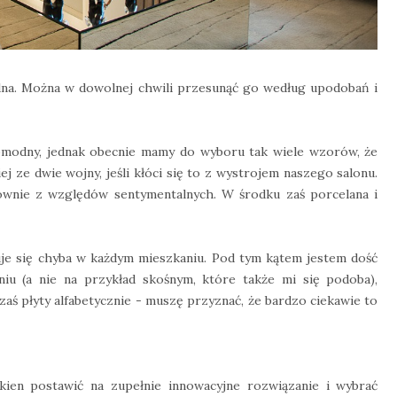
dna. Można w dowolnej chwili przesunąć go według upodobań i
omodny, jednak obecnie mamy do wyboru tak wiele wzorów, że
j ze dwie wojny, jeśli kłóci się to z wystrojem naszego salonu.
łównie z względów sentymentalnych. W środku zaś porcelana i
duje się chyba w każdym mieszkaniu. Pod tym kątem jestem dość
iu (a nie na przykład skośnym, które także mi się podoba),
zaś płyty alfabetycznie - muszę przyznać, że bardzo ciekawie to
kien postawić na zupełnie innowacyjne rozwiązanie i wybrać