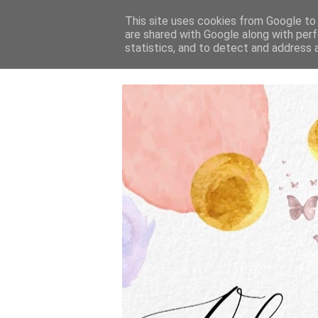
This site uses cookies from Google to d
are shared with Google along with perf
statistics, and to detect and address 