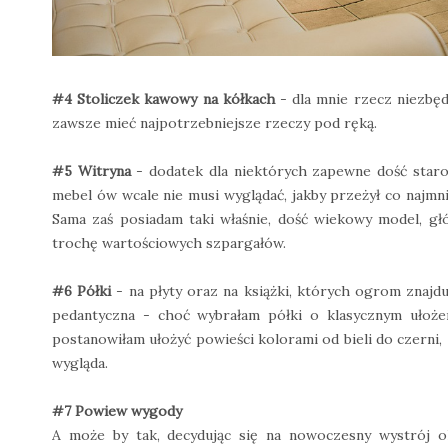
#4 Stoliczek kawowy na kółkach
- dla mnie rzecz niezbę
zawsze mieć najpotrzebniejsze rzeczy pod ręką.
#5 Witryna
- dodatek dla niektórych zapewne dość star
mebel ów wcale nie musi wyglądać, jakby przeżył co najmnie
Sama zaś posiadam taki właśnie, dość wiekowy model, g
trochę wartościowych szpargałów.
#6 Półki
- na płyty oraz na książki, których ogrom znaj
pedantyczna - choć wybrałam półki o klasycznym ułożen
postanowiłam ułożyć powieści kolorami od bieli do czerni, 
wygląda.
#7 Powiew wygody
A może by tak, decydując się na nowoczesny wystrój o