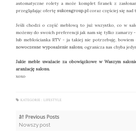
automatyczne rolety a może komplet firanek z zasłona
przeglądając ofertę
sukcesgroup.pl
coraz częściej się nad
Jeśli chodzi o część meblową to już wszystko, co w sa
możemy do swoich preferencji jak nam się tylko zamarzy - 
lub meblościanka RTV - ja takiej nie potrzebuję, bowiem 
nowoczesne wyposażenie salonu
, ogranicza nas chyba jedyn
Jakie meble uważacie za obowiązkowe w Waszym salonie?
aranżację salonu.
xoxo
KATEGORIE :
LIFESTYLE
â† Previous Posts
Nowszy post