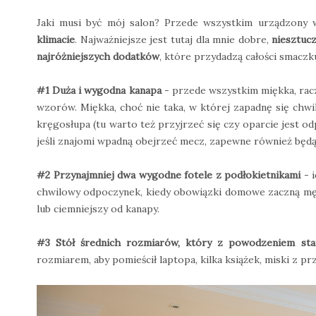
Jaki musi być mój salon? Przede wszystkim urządzony
klimacie
. Najważniejsze jest tutaj dla mnie dobre,
niesztuc
najróżniejszych dodatków
, które przydadzą całości smacz
#1 Duża i wygodna kanapa
- przede wszystkim miękka, rac
wzorów. Miękka, choć nie taka, w której zapadnę się chwil
kręgosłupa (tu warto też przyjrzeć się czy oparcie jest o
jeśli znajomi wpadną obejrzeć mecz, zapewne również będą 
#2 Przynajmniej dwa wygodne fotele z podłokietnikami
- 
chwilowy odpoczynek, kiedy obowiązki domowe zaczną męcz
lub ciemniejszy od kanapy.
#3 Stół średnich rozmiarów, który z powodzeniem sta
rozmiarem, aby pomieścił laptopa, kilka książek, miski z pr