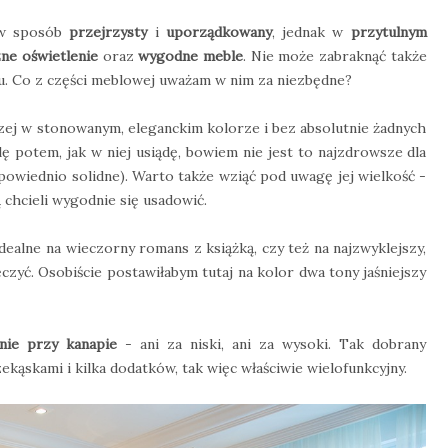
 w sposób
przejrzysty
i
uporządkowany
, jednak w
przytulnym
zne oświetlenie
oraz
wygodne meble
. Nie może zabraknąć także
ku. Co z części meblowej uważam w nim za niezbędne?
zej w stonowanym, eleganckim kolorze i bez absolutnie żadnych
ę potem, jak w niej usiądę, bowiem nie jest to najzdrowsze dla
dpowiednio solidne). Warto także wziąć pod uwagę jej wielkość -
chcieli wygodnie się usadowić.
idealne na wieczorny romans z książką, czy też na najzwyklejszy,
yć. Osobiście postawiłabym tutaj na kolor dwa tony jaśniejszy
nie przy kanapie
- ani za niski, ani za wysoki. Tak dobrany
zekąskami i kilka dodatków, tak więc właściwie wielofunkcyjny.