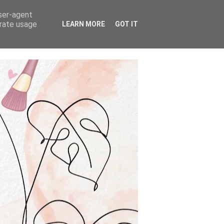
user-agent
erate usage
LEARN MORE
GOT IT