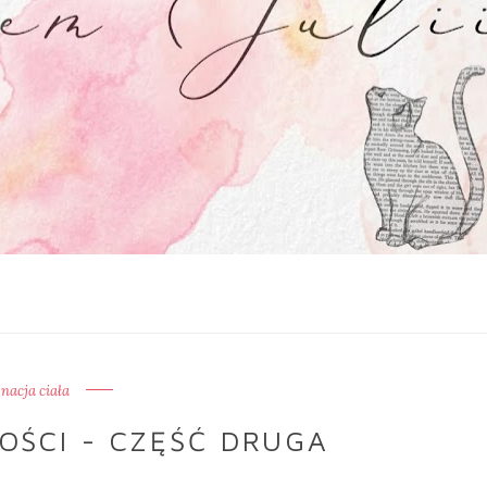
gnacja ciała
ŚCI - CZĘŚĆ DRUGA