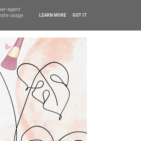
user-agent
erate usage
LEARN MORE
GOT IT