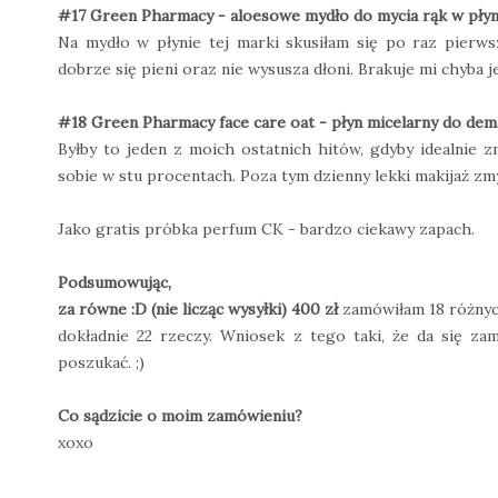
#17 Green Pharmacy - aloesowe mydło do mycia rąk w płyn
Na mydło w płynie tej marki skusiłam się po raz pierws
dobrze się pieni oraz nie wysusza dłoni. Brakuje mi chyba 
#18 Green Pharmacy face care oat - płyn micelarny do dem
Byłby to jeden z moich ostatnich hitów, gdyby idealnie z
sobie w stu procentach. Poza tym dzienny lekki makijaż zmy
Jako gratis próbka perfum CK - bardzo ciekawy zapach.
Podsumowując,
za równe :D (nie licząc wysyłki) 400 zł
zamówiłam 18 różnych 
dokładnie 22 rzeczy. Wniosek z tego taki, że da się z
poszukać. ;)
Co sądzicie o moim zamówieniu?
xoxo