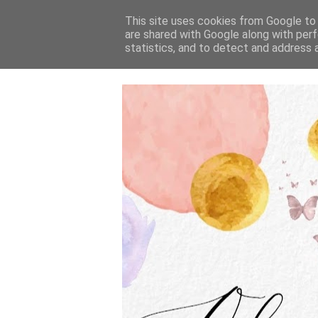
This site uses cookies from Google to d
are shared with Google along with perf
statistics, and to detect and address 