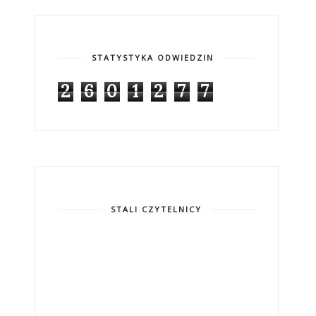
STATYSTYKA ODWIEDZIN
2
6
0
1
2
7
7
STALI CZYTELNICY