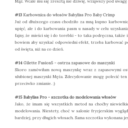
Mąż. Wcale mu się zresztą nie dziwię, wziąwszy pod uwagę
#13
Karbownica do włosów Babyliss Pro Baby Crimp
Już od dłuższego czasu chodziło za mną kupno karbownicy,
upięć, ale i do karbowania pasm u nasady w celu uzyskania
fajny, że mieści się i do torebki - to taka podręczna, także
bowiem aby uzyskać odpowiedni efekt, trzeba karbować po
od święta, niż na co dzień.
#14
Gilette Fusion5 - ostrza zapasowe do maszynki
Skoro zamówiłam nową maszynkę wraz z zapasowymi ostrz
ulubionej maszynki Męża. Zdecydowanie mogę polecić ten m
przeciwko zmianie. ;)
#15 Babyliss Pro - szczotka do modelowania włosów
Jako, że imam się wszystkich metod na choćby niewielk
modelowania. Niestety, choć w salonie fryzjerskim wygląda
bardziej, przy długich włosach. Sama szczotka wykonana jest