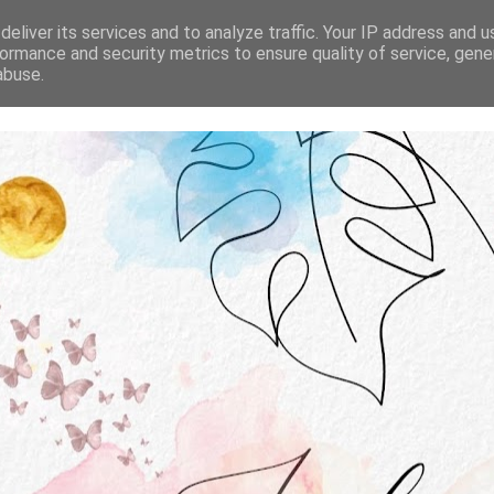
STRONA GŁÓWNA
O MNIE
WSPÓŁPRACA
eliver its services and to analyze traffic. Your IP address and 
ormance and security metrics to ensure quality of service, gen
abuse.