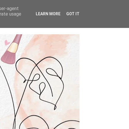
user-agent
erate usage
LEARN MORE
GOT IT