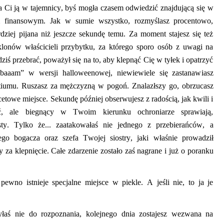
ła Ci ją w tajemnicy,
byś mogła czasem odwiedzić znajdującą
się w
m finansowym. Jak w sumie wszystko, rozmyślasz procentowo,
rdziej pijan
a niż jeszcze
sekundę
temu. Za moment
stajesz się
też
klonów właścicieli przybytku, za którego sporo osób z uwagi na
dziś przebrać,
poważył się na to, aby klepnąć Cię w tyłek i opatrzyć
ebaaam
”
w wersji
halloweenowej
,
niewiewiele
się zastanaw
ia
sz
tiumu
.
R
uszasz za mężczyzną w pogoń.
Znalazł
szy go, obrzucasz
cetowe
miejsce. Sekundę później obserwujesz z radością, jak kwili i
ić,
ale
biegnący w Twoim kierunku ochroniarze sprawiają,
y. Tylko że... zaatakowałaś nie jednego z przebierańców, a
ego bogacza oraz szefa Twojej siostry
, jaki właśnie prowadził
 za klepnięcie
. C
ałe zdarzenie zostało
zaś
nagrane i już o poranku
wno istnieje specjalne miejsce w piekle. A jeśli nie, to ja je
yłaś nie do rozpoznania, kolejnego dnia zostajesz wezwana na