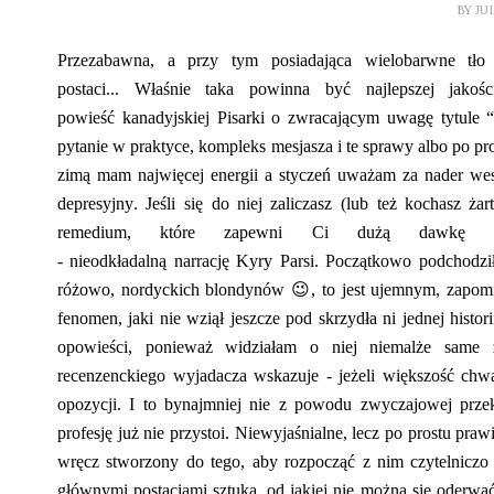
BY
JU
Przezabawna, a przy tym posiadająca
wielobarwne
tł
postaci.
..
Właśnie taka powinna być najlepszej jakoś
powieść
kanadyjskiej Pisarki o
zwracającym uwagę tytule 
pytanie w praktyce, kompleks mesjasza i te sprawy albo po pr
zimą mam najwięcej energii a styczeń uważam za
nader
weso
depresyjny. Jeśli
się
do niej zaliczasz (lub
też
kochasz żart
remedium, które zapewni Ci dużą dawkę sz
-
nieodkładalną
narrację
Kyry
Parsi
.
Początkowo podchodził
różowo, nordyckich blondynów
😉
, to jest ujemnym, zapom
fenomen, jaki nie wziął jeszcze pod skrzydła ni jednej histo
opowieści, ponieważ widziałam
o niej
niemalże same za
recenzenckiego wyjadacza wskazuje - jeżeli większość chw
opozycji. I to bynajmniej nie z powodu zwycz
ajowej prze
profesję już nie przystoi.
Niewyjaśnialne
, lecz po prostu pra
wręcz stworzony do tego, aby rozpocząć z nim czytelniczo
głównymi postaciami sztuka, od jakiej nie można się oderwa