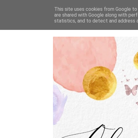
This site uses cookies from Google to d
are shared with Google along with perf
statistics, and to detect and address 