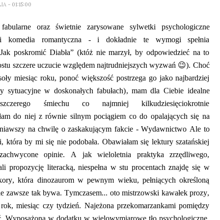
LIA
- 01:15:00
o
fabularne
oraz świetnie zarysowane sylwetki psychologiczne
ci komedia romantyczna
-
i dokładnie te wymogi spełnia
“Jak poskromić
D
iabła”
(któż nie marzył, by odpowiedzieć na to
ostu szczere uczucie względem naj
trudniej
szych wyzwań
😉
).
Choć
ły miesiąc roku, ponoć większość postrzega go jako najbardziej
y sytuacyjne w doskonałych fabułach)
, mam dla Ciebie
idealn
e
czerego śmiechu co najmniej kilku
dziesięci
okrotnie
am do niej z równie silnym pociągiem co do opalających się na
nia
wszy na chwilę o zaskakującym fakcie - Wydawnictwo Ale to
rii, która by mi się nie podobała. Obawiałam się lektury
szatańskiej
chwycone opinie. A jak wieloletnia praktyka zrzędliwego,
ali
propozycję literacką
,
niespełna
w stu procentach znajdę się w
kory, która dinozaurom w pewnym wieku, pełniących określoną
wie zawsze tak bywa. Tymczasem... oto
mistrzowski kawałek prozy,
 rok, miesiąc czy tydzień. Najeżona
przekomarzankami
pomiędzy
ć.
W
yposażona w dodatku w wielowymiarowe tło psychologiczne,