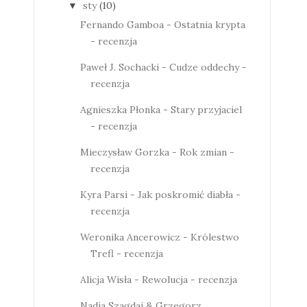
sty
(10)
▼
Fernando Gamboa - Ostatnia krypta
- recenzja
Paweł J. Sochacki - Cudze oddechy -
recenzja
Agnieszka Płonka - Stary przyjaciel
- recenzja
Mieczysław Gorzka - Rok zmian -
recenzja
Kyra Parsi - Jak poskromić diabła -
recenzja
Weronika Ancerowicz - Królestwo
Trefl - recenzja
Alicja Wisła - Rewolucja - recenzja
Nadia Szagdaj & Grzegorz