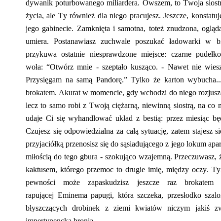
dywanik
poturbowanego
m
iliardera.
Owszem, to Twoja
s
ios
życia, ale Ty również dla niego pracujesz. Jeszcze, konsta
jego gabinecie. Zamknięta
i samotna
, toteż znudzona,
ogląd
umiera. Postanawiasz zuchwale poszukać ładowarki w 
przykuwa
ostatnie
niesprawdzone miejsce: czarne pudełko
woła:
“Otwórz mnie - szeptało kusząco. - Nawet nie wie
Przysięgam na samą Pandorę.” Tylko że karton wybucha.
brokatem. Akurat w momencie, gdy wchodzi do niego rozjus
lecz to samo robi z Twoją ciężarną, niewinną
s
iostrą, na co
udaje Ci się wyhandlować układ z bestią: przez miesiąc b
Czujesz się
odpowiedzialna za
cał
ą
sytuacj
ę
, zatem
stajesz 
przyjaciółką przenosisz się do sąsiadującego z jego lokum ap
miłością do tego
g
bura
- szokująco wzajemną. Przeczuwasz, 
kaktusem, którego przemoc to drugie imię, między oczy. T
pewności może zapaskudzisz jeszcze raz brokatem 
rapującej
Eminema
papugi, która szczeka,
przesłodko
szal
błyszczących drobinek z ziemi kwiatów niczym jakiś z
impertynencką bronią...