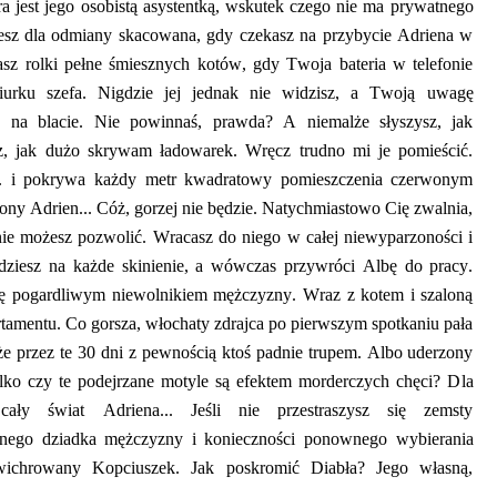
tra jest jego osobistą asystentką, wskutek czego nie ma prywatnego
tujesz dla odmiany skacowana, gdy
czekasz
na przybycie Adriena w
asz rolki pełne śmiesznych kotów, gdy Twoja bateria w telefonie
biurku
szefa
. Nigdzie jej jednak ni
e widzisz, a Twoją uwagę
 na blacie. Nie powinnaś, prawda?
A niemalże słyszysz, jak
sz, jak dużo skrywam ładowarek. Wręcz trudno
mi je pomieścić.
.. i pokrywa każdy metr kwadratowy pomieszczenia czerwonym
zony Adrien
..
. Cóż, gorzej nie będzi
e. Natychmiastowo Cię zwalnia,
 nie możesz pozwolić. Wracasz do niego
w całej
niewyparzoności
i
ędziesz na każde skinienie, a wówczas przywróci Albę do pracy.
się pogardliwym niewolnikiem
m
ężczyzny. Wraz z kotem i szaloną
artamentu. Co gorsza, włochaty zdrajca po pierwszym spotkaniu pała
że pr
zez te 30 dni z pewnością ktoś padnie trupem. Albo uderzony
ylko czy
te
podejrzane motyle są efektem morderczych chęci? D
la
cały świat Adriena...
J
eśli nie przestraszysz się zemsty
onego dziadka mężczyzny
i konieczności ponownego wybierania
wichrowany Kopciuszek. Jak poskromić Diabła? Jego własną,