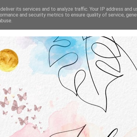
STRONA GŁÓWNA
O MNIE
WSPÓŁPRACA
eliver its services and to analyze traffic. Your IP address and 
ormance and security metrics to ensure quality of service, gen
abuse.