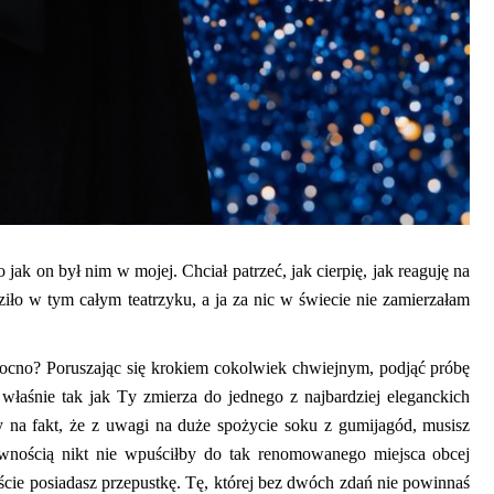
ak on był nim w mojej. Chciał patrzeć, jak cierpię, jak reaguję na
ziło w tym całym teatrzyku, a ja za nic w świecie nie zamierz
ałam
mocno? Poruszając się krokiem cokolwiek chwiejnym
, podjąć próbę
 właśnie tak jak Ty zmierza do jednego z najbardziej eleganckich
y na fakt, że z uwagi na duże spo
życie
soku z
gumijagód
, musisz
wnością nikt nie wpuściłby do tak renomowanego miejsca obcej
ęście posiadasz przepustkę. Tę, której bez dwóch zdań nie powinnaś