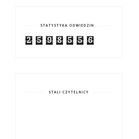
STATYSTYKA ODWIEDZIN
2
5
9
8
5
5
6
STALI CZYTELNICY