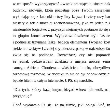
w ten sposób wykorzystywać - wszak
pracująca tu
siostra da
budynku siłownię, która pozostaje poza Twoim zasięgie
wyłaniając się z
łazienki
o trzy litry lżejsza i cztery razy ba
niestety o wiele mocniej
zdenerwoawana
, jako że jeden z 
nieziemskie bogactwo z przyczyn niejasnych postanowiło się 
to głupim komentarzem. Wyłącza
sz
chwilowo tryb
“
aśna
i
podnosisz trzymaną laskę, będącą elementem
Twojego kos
stekiem inwektyw i z całej siły uderzasz pałką w najczulsze
fa
zwija się na podłodze. Rozważasz, czy nie popraw
że
jednak
pędziwiatrem uciekasz
z miejsca uroczej zemst
samego
Adriena
Cloutiera
-
właściciela hotelu
,
obrzydliw
biznesową rozmowę.
W dodatku to nie on był odpowiedzialny
będzie hitem w całym Internecie. UPS
, s
ię narobiło.
“Dla tych, którzy każą innym biegać wbrew ich woli, na pe
przygotuję.”
Choć wydawało Ci się, że na filmie, jaki obiegł Sieć, b