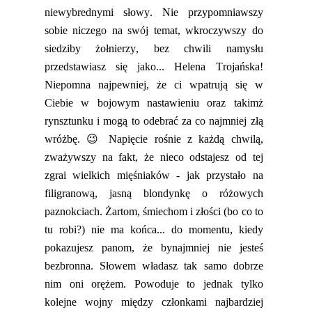
niewybrednymi słowy. Nie przypomniawszy
sobie niczego
na swój temat,
wkroczywszy do
siedziby żołnierzy, bez chwili namysłu
przedstawiasz się jako... Hel
ena Trojańska!
Niepomna najpewniej, że
c
i wpatrują się w
Ciebie w bojowym
nastawieniu oraz takimż
rynsztunku
i mog
ą
to odebrać za co najmniej złą
wróżbę.
😉
Napięcie rośnie z każdą chwilą,
zważywszy na fakt, że nieco odstajesz od tej
zgrai wielkich mięśniaków - jak przystało na
filigranową, jasną blondynkę o różowych
paznokciach. Żartom, śmiechom i złości (bo co to
tu r
obi?) nie ma końca... do momentu, kiedy
pokazujesz panom, że bynajmniej nie jesteś
bezbronna. Słowem władasz tak samo dobrze
nim oni orężem. Powoduje to jednak tylko
kolejne wojny między członkami najbardziej