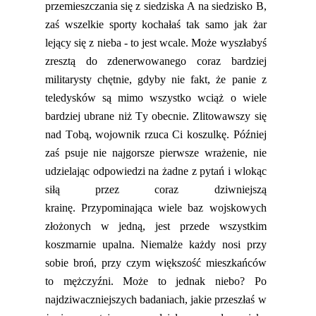
przemieszczania się z siedziska A na siedzisko B,
zaś wszelkie sporty kochałaś tak samo jak żar
lejący się z nieba
-
to jest wcale.
Może wyszłabyś
zresztą do zdenerwowanego coraz bardziej
militarysty chętnie, gdyby nie fakt, że panie z
teledysków są mimo wszystko wciąż o wiele
bardziej ubrane niż Ty obecnie. Zlitowawszy się
nad Tobą,
wojownik
rzuca Ci koszulkę. Później
zaś psu
je nie najgorsze pierwsze wrażenie, nie
udzielając odpowiedzi na żadne z pytań i wlokąc
siłą przez coraz dziwniejszą
krainę.
Przypominająca wiele baz wojskowych
złożonych w jedną, jest przede wszystkim
koszmarnie upalna. Niemalże każdy nosi przy
so
bie broń, przy czym większość mieszkańców
to mężczyźni. Może to jednak niebo? Po
najdziwaczniejszych badaniach, jakie przeszłaś w