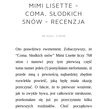
MIMI LISETTE -
COMA. SŁODKICH
SNÓW - RECENZJA
BY
JULIA
- 17:11:00
Oto prawdziwy ewenement. Zobaczywszy, że
“
Coma
. Słodkich snów”
Mimi
Lisette
liczy 768
stron i stanowi przy tym pierwszą część
tomu
numer jeden
(!) pomyślałam niefortunnie,
iż
przede mną z pewnością najbardziej zbędnie
rozwlekła powieść, jaką będę miała okazję
przeczytać. O fakcie, że to pierwsze wrażenie,
jak to zwykle bywa, jest całkowicie niesłuszne,
przekonałam się już po przeczytaniu kilku
pierwszych rozdziałów. Cho
ć początkowo