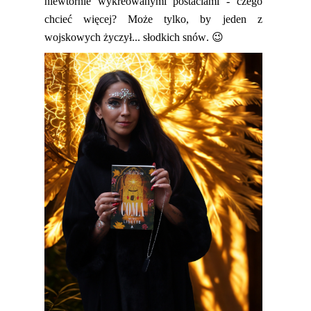
niewtórnie wykreowanymi postaciami
-
czego
chcieć więc
ej?
Może tylko, by jeden z
wojskowych życzył
...
słodkich snów.
😉