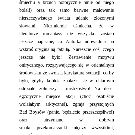
śmiechu a brzuch notorycznie mnie od niego
bolał!) oraz tak samo barwne malowanie
nierzeczywistego świata udanie złożonymi
słowami.
Niezmiernie uśmiecha, że w
literaturze
romantasy
nie wszystko zostało
jeszcze napisane, co Autorka udowadnia na
wskroś oryginalną fabułą.
Nareszcie coś, czego
jeszcze nie było! Zestawienie motywu
onirycznego, rozgrywającego się w orientalnym
środowisku ze swoist
ą karykaturą sytuacji: co by
było, gdyby kobieta znalazła się w elitarnym
oddziale żołnierzy
- mistrzostwo! Na deser
egzotyczne
miejsce akcji
(choć osobiście
wolałabym arktyczne!)
, zgraja przystojnych
Bad
Boysów
(panie, będziecie przeszczęśliwe!)
oraz utrzymane w dobrym
smaku
przekomarzanki
między wszystkimi,