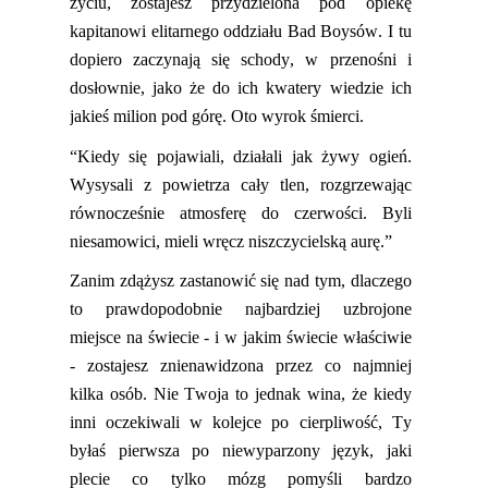
życiu, zostajesz przydzielona pod opiekę
kapitanowi elitarne
go oddziału Bad
Boysów
. I tu
dopiero zaczynają się schody, w przenośni i
dosłownie, jako że do ich kwatery wiedzie ich
jakieś milion pod górę. Oto wyrok śmierci.
“Kiedy się pojawiali, działali jak żywy ogień.
Wysysali z powietrza cały tlen, rozgrzewając
równocześnie atmosferę do
czerwości
. Byli
niesamowici, mieli wręcz niszczycielską aurę.
”
Zanim zdążysz zastanowić się nad tym, dlaczego
to prawdopodobnie najbardziej uzbrojone
miejsce na świecie - i w jakim świecie właściwie
- zostajesz znienawidzona przez co najmniej
kilka osób. Nie Twoja to jednak wina, że kiedy
inni oczekiwali w kolejce po cierpliwość,
Ty
byłaś pierwsza po niewyparzony język, jaki
plecie co tylko mózg pomyśli bardzo