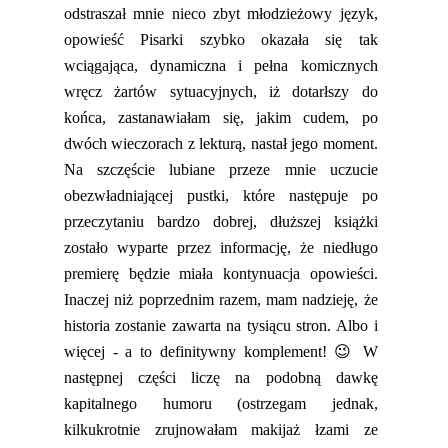
odstraszał mnie nieco zbyt młodzieżowy język,
opowieść Pisarki szybko okazała się tak
wciągająca
, dynamiczna
i pełna komicznych
wręcz żartów sytuacyjnych, iż dotarłszy do
końca, zastanawiałam się, jakim cudem
, po
dwóch wieczorach z lekturą, nastał jego moment.
Na szczęście lubiane przeze mnie uczucie
obezwładniającej pustki, które następuje po
przeczytaniu bardzo dobrej, dłuższej książki
zosta
ło wyparte przez informację, że niedługo
premierę będzie miała kontynuacja opowieści.
Inaczej niż poprzednim razem, mam nadzieję, że
historia zostanie zawarta na tysiącu stron. Albo i
więcej - a to definitywny komplement!
😉
W
następnej części l
iczę na podobną dawkę
kapitalnego humoru
(ostrzegam jednak,
kilkukrotnie zrujnowałam makijaż łzami ze