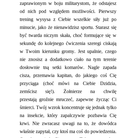
zaprawionym w boju militarystom, że odstajesz
od nich pod względem możliwości. Pierwszy
trening wysysa z Ciebie wszelkie siły już po
minucie, jako że nienawidzisz sportu. Starasz się
być twarda niczym skała, choć formujące się
w
sekundę
do kole
jnego ćwiczenia
szeregi ciskają
w Twoim kierunku gromy. Jest upalnie, czego
nie
znosisz
a dodatkowo ciało na tym terenie
dosłownie tną setki komarów. Nagle zapada
cisza, przemawia kapitan, do jakiego coś Cię
przyciąga
(choć mówi na Ciebie Dzidzia,
zemścisz się!)
.
Żołnierze na chwilę
przesta
ją
groźnie mruczeć, zapewne życząc Ci
śmierci. Twój wzrok koncentruje się jednak tylko
na insekcie, który zapalczywie pozbawia Cię
krwi. Nie zwracasz uwagi na to, że dowódca
właśnie
zapytał,
czy ktoś ma coś do powiedzenia.