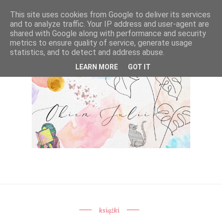
This site uses cookies from Google to deliver its services
and to analyze traffic. Your IP address and user-agent are
shared with Google along with performance and security
metrics to ensure quality of service, generate usage
statistics, and to detect and address abuse.
LEARN MORE
GOT IT
książki