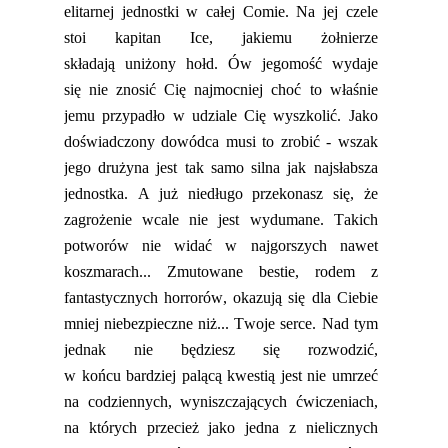
elitarnej jednostki
w całej
Comie
. Na jej czele
stoi kapitan
Ice
, jakiemu żołnierze
składają
uniżony
hołd.
Ów
jegomość
wydaje
się
nie znosić
Cię
najmocniej
choć to właśnie
jemu przypadło w udziale Cię wyszkolić.
Jako
doświadczony dowódca musi to zrobić - wszak
jego drużyna jest tak samo silna jak najsłabsza
jednostka. A już niedługo przekonasz się, że
zagrożenie wcale nie jest wydumane. Takich
potworów nie widać w najgorszych nawet
koszmarach... Zmutowane bestie, rodem z
fantastycznych horrorów,
okazują się dla Ciebie
mniej niebezpieczne niż... Twoje serce. Nad tym
jednak nie będziesz się rozwodzić,
w
końcu
bardziej palącą kwestią jest nie umrzeć
na codziennych, wyniszczających ćwiczeniach,
na których przecież jako jedna z nielicznych