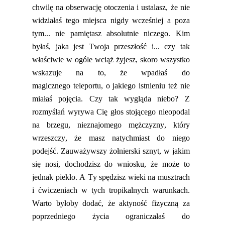
chwilę na obserwację otoczenia i ustalasz, że nie
widziałaś tego miejsca nigdy wcześniej a poza
tym... nie pamiętasz absolutnie niczego. Kim
byłaś, jaka jest Twoja przeszłość
i...
czy tak
właściwie w ogóle wciąż żyjesz, skoro wszystko
wskazuje na to, że wpadłaś do
magicznego
teleportu
, o
jakieg
o istnieniu też nie
miałaś pojęcia. Czy tak wygląda niebo? Z
rozmyślań wyrywa Cię głos stojącego
nieopodal
na brzegu, nieznajomego mężczyzny,
który
wrzeszczy, że masz natychmiast do niego
podejść. Zauważywszy żołnierski sznyt, w jakim
się nosi, dochodzisz do wniosku, że może to
jednak piekło. A Ty spędzisz wieki na musztrach
i ćwiczeniach w tych tropikalnych warunkach.
Warto byłoby dodać,
że
aktyność
fizyczną za
poprzedniego życia ograniczałaś do