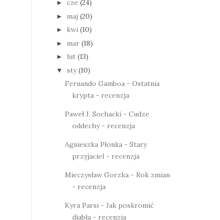
cze
(24)
►
maj
(20)
►
kwi
(10)
►
mar
(18)
►
lut
(13)
►
sty
(10)
▼
Fernando Gamboa - Ostatnia
krypta - recenzja
Paweł J. Sochacki - Cudze
oddechy - recenzja
Agnieszka Płonka - Stary
przyjaciel - recenzja
Mieczysław Gorzka - Rok zmian
- recenzja
Kyra Parsi - Jak poskromić
diabła - recenzja