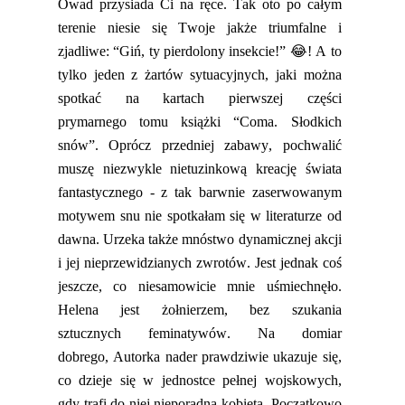
Owad
przy
siada Ci na ręce.
Tak oto
po całym
terenie niesie się Twoje jakże triumfalne i
zjadliwe: “Giń, ty pierdolony insekcie!” 😂!
A to
tylko jeden z żartów sytuacyjnych, jaki można
spotkać na kartach pierwszej części
p
rymarnego
tomu książki “
Coma
. Słodkich
snów”. Oprócz przedniej zabawy, pochwalić
muszę niezwykle nietuzinkową kreację świata
fantastycznego - z tak b
arwnie zaserwowanym
motywem snu nie spotkałam się w literaturze od
dawna.
Urzeka także mnóstwo dynamicznej akcji
i jej nieprzewidzianych zwrotów.
Jest jednak coś
jeszcze, co niesamowicie mnie u
śmiechnęło
.
Helena jest żołnierzem, bez szukania
sztucznych
feminatywów
. Na domiar
dobrego,
Autorka
nader
prawdziwie ukazuje się,
co dzieje się w jednostce pełnej wojskowych,
gdy trafi do nie
j
nieporadna kobieta.
Początkowo