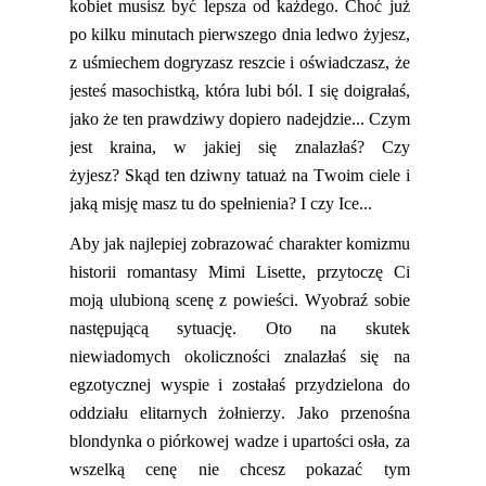
kobiet musisz być lepsza od
każdego
. Choć już
po kilku minutach pierwszego dnia ledwo żyjesz,
z uśmiechem dogryzasz reszcie i oświadczasz, że
jesteś masochistką, która lubi ból. I się doig
rałaś,
jako że ten prawdziwy dopiero nadejdzie
..
. Czym
jest kraina, w jakiej się znalazłaś? Czy
żyjesz?
Skąd ten dziwny tatuaż na Twoim ciele i
jaką misję masz tu do spełnienia? I czy
Ice
...
Aby jak najlepiej zobrazować charakter komizmu
historii
romantasy
Mimi
Lisette
, przytoczę Ci
moją ulubioną scenę z powieści.
Wyobraź sobie
następującą sytuację. Oto na skutek
niewiadomych okoliczności znalazłaś się na
egzotycznej wyspie i zostałaś przydzielona do
oddziału elitarnych żołnierzy. Jako przenośna
blondynka o piórkowej wadze i upartości osła,
za
wszelką cenę nie chcesz pokazać tym