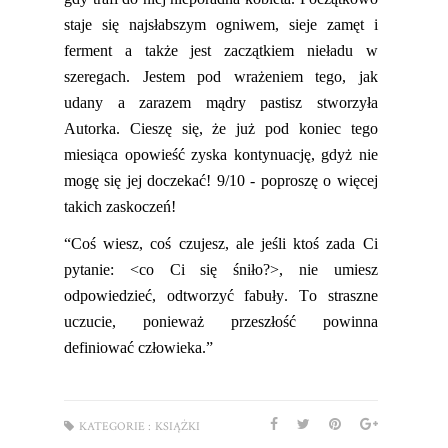
s
taje się najsłabszym ogniwem, sieje zamęt i
ferment a także jest zaczątkiem
nieładu w
szeregach. Jestem pod wrażeniem tego, jak
udany a zarazem mądry pastisz stworzyła
Autorka.
C
ieszę się, że już pod koniec
tego
miesiąca
opowieść zyska kontynuację, gdyż nie
mogę się jej doczekać! 9/10 - popro
szę o więcej
takich zaskoczeń!
“
Coś wiesz, coś czujesz, ale jeśli ktoś zada Ci
pytanie:
<
co Ci się śniło?
>
,
nie umiesz
odpowiedzieć, odtworzyć fabuły. To straszne
uczucie, ponieważ przeszłość powinna
definiować człowieka.”
KATEGORIE :
KSIĄŻKI