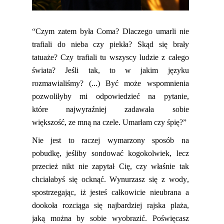
“Czym zatem była
Coma
? Dlaczego umarli nie
trafiali do nieba czy piekła
? Skąd się brały
tatuaże? Czy trafiali tu wszyscy ludzie z całego
świata? Jeśli tak, to w jakim języku
rozmawialiśmy? (...) Być może wspomnienia
pozwoliłyby mi odpowiedzieć na pytanie
,
które
najwy
raźniej zadawała sobie
większość,
ze
mną na czele.
Umarłam
czy śpię?”
Nie jest to raczej wymarzony sposób na
pobudkę, jeśliby
sondować
kogokolwiek, lecz
przecież nikt nie zapytał Cię, czy właśnie tak
chciałabyś się ocknąć. Wynurzasz się z wody,
spostrzegając, iż jesteś całkowicie nieubrana a
dookoła rozciąga s
ię najbardziej rajska plaża,
jaką można by sobie wyobrazić. Poświęcasz