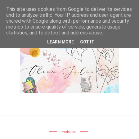
This site uses cookies from Google to deliver its services
and to analyze traffic. Your IP address and user-agent are
shared with Google along with performance and security
metrics to ensure quality of service, generate usage
statistics, and to detect and address abuse.
LEARN MORE
GOT IT
makijaż