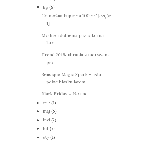
lip
(5)
▼
Co można kupić za 100 zł? [część
1]
Modne zdobienia paznokci na
lato
Trend 2019: ubrania z motywem
piór
Sensique Magic Spark - usta
pełne blasku latem
Black Friday w Notino
cze
(1)
►
maj
(5)
►
kwi
(2)
►
lut
(7)
►
sty
(1)
►