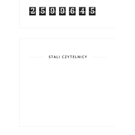
2
5
9
9
6
4
5
STALI CZYTELNICY