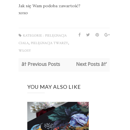
Jak się Wam podoba zawartość?
xoxo
KATEGORIE :
PIELĘGNACJA
,
,
CIAŁA
PIELĘGNACJA TWARZY
WŁOSY
â† Previous Posts
Next Posts â†’
YOU MAY ALSO LIKE