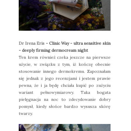
Dr Irena Eris
- Clinic Way - ultra sensitive skin
- deeply firming dermocream night
Ten krem również czeka jeszcze na pierwsze
użycie, w związku z tym, iż kończę obecnie
stosowanie innego dermokremu. Zapoznałam
się jednak z jego recenzjami i jestem prawie
pewna, że i ja będę chciała kupić po zużyciu
wariant pełnowymiarowy. Taka bogata
pielęgnacja na noc to zdecydowanie dobry
pomysł, kiedy słońce bardzo wysusza skórę
twarzy.