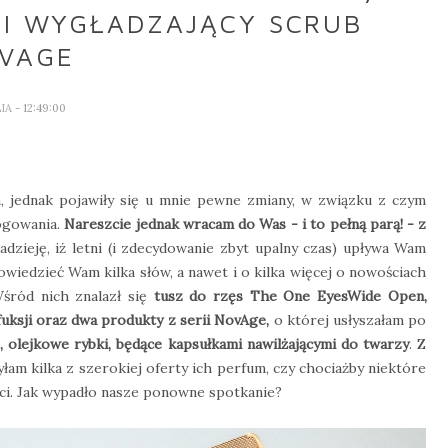
 I WYGŁADZAJĄCY SCRUB
VAGE
LIA
- 12:49:00
am, jednak pojawiły się u mnie pewne zmiany, w związku z czym
ogowania.
Nareszcie jednak wracam do Was - i to pełną parą! - z
dzieję, iż letni (i zdecydowanie zbyt upalny czas) upływa Wam
powiedzieć Wam kilka słów, a nawet i o kilka więcej o nowościach
Wśród nich znalazł się
tusz do rzęs The One EyesWide Open,
uksji oraz dwa produkty z serii NovAge,
o której usłyszałam po
 olejkowe rybki, będące kapsułkami nawilżającymi do twarzy
. Z
yłam kilka z szerokiej oferty ich perfum, czy chociażby niektóre
ści. Jak wypadło nasze ponowne spotkanie?