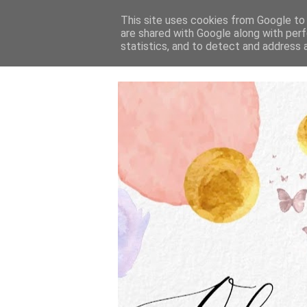
This site uses cookies from Google to d
are shared with Google along with perf
statistics, and to detect and address 