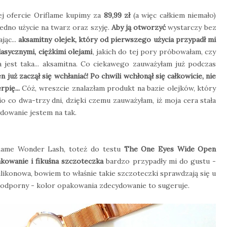
ej ofercie Oriflame kupimy za
89,99 zł
(a więc całkiem niemało)
jedno użycie na twarz oraz szyję.
Aby ją otworzyć
wystarczy bez
jąc...
aksamitny olejek, który od pierwszego użycia przypadł mi
asycznymi, ciężkimi olejami
, jakich do tej pory próbowałam, czy
 jest taka... aksamitna. Co ciekawego zauważyłam już podczas
 już zaczął się wchłaniać! Po chwili wchłonął się całkowicie, nie
pię...
Cóż, wreszcie znalazłam produkt na bazie olejków, który
 co dwa-trzy dni, dzięki czemu zauważyłam, iż moja cera stała
ydowanie jestem na tak.
flame Wonder Lash, toteż do testu
The One Eyes Wide Open
akowanie i fikuśna szczoteczka
bardzo przypadły mi do gustu -
ilikonowa, bowiem to właśnie takie szczoteczki sprawdzają się u
odoodporny - kolor opakowania zdecydowanie to sugeruje.