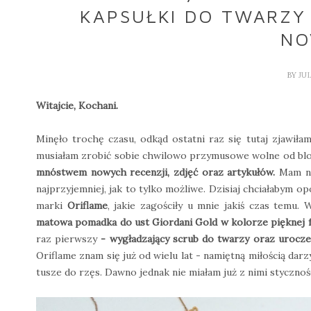
KAPSUŁKI DO TWARZY
NO
BY
JU
Witajcie, Kochani.
Minęło trochę czasu, odkąd ostatni raz się tutaj zjawił
musiałam zrobić sobie chwilowo przymusowe wolne od bl
mnóstwem nowych recenzji, zdjęć oraz artykułów.
Mam na
najprzyjemniej, jak to tylko możliwe. Dzisiaj chciałabym o
marki
Oriflame
, jakie zagościły u mnie jakiś czas temu. 
matowa pomadka do ust Giordani Gold w kolorze pięknej f
raz pierwszy
- wygładzający scrub do twarzy oraz urocze,
Oriflame znam się już od wielu lat - namiętną miłością darz
tusze do rzęs. Dawno jednak nie miałam już z nimi styczno