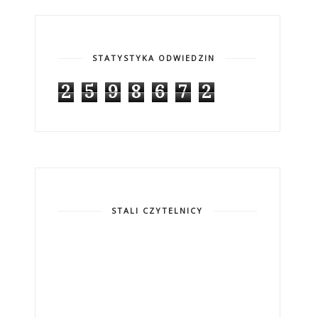
STATYSTYKA ODWIEDZIN
2
5
9
8
6
7
2
STALI CZYTELNICY