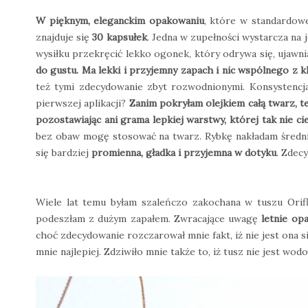
W pięknym, eleganckim opakowaniu
, które w standardow
znajduje się
30 kapsułek
. Jedna w zupełności wystarcza na 
wysiłku przekręcić lekko ogonek, który odrywa się, ujawnia
do gustu. Ma lekki i przyjemny zapach i nic wspólnego z kl
też tymi zdecydowanie zbyt rozwodnionymi. Konsystencja
pierwszej aplikacji?
Zanim pokryłam olejkiem całą twarz, ten
pozostawiając ani grama lepkiej warstwy, której tak nie cier
bez obaw mogę stosować na twarz. Rybkę nakładam średnio
się bardziej
promienna, gładka i przyjemna w dotyku
. Zdec
Wiele lat temu byłam szaleńczo zakochana w tuszu Ori
podeszłam z dużym zapałem. Zwracające uwagę
letnie op
choć zdecydowanie rozczarował mnie fakt, iż nie jest ona s
mnie najlepiej. Zdziwiło mnie także to, iż tusz nie jest w