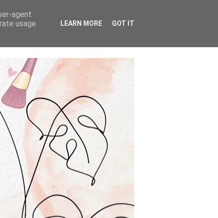
user-agent
erate usage
LEARN MORE
GOT IT