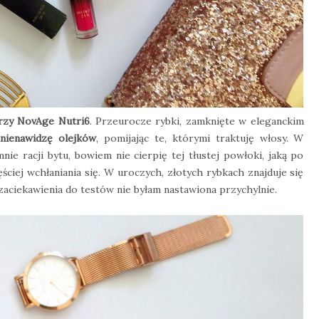
rzy NovAge Nutri6
. Przeurocze rybki, zamknięte w eleganckim
nienawidzę olejków
, pomijając te, którymi traktuję włosy. W
mnie racji bytu, bowiem nie cierpię tej tłustej powłoki, jaką po
ciej wchłaniania się. W uroczych, złotych rybkach znajduje się
zaciekawienia do testów nie byłam nastawiona przychylnie.