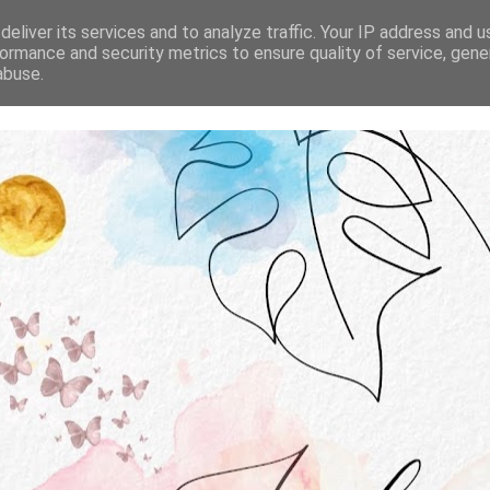
STRONA GŁÓWNA
O MNIE
WSPÓŁPRACA
eliver its services and to analyze traffic. Your IP address and 
ormance and security metrics to ensure quality of service, gen
abuse.