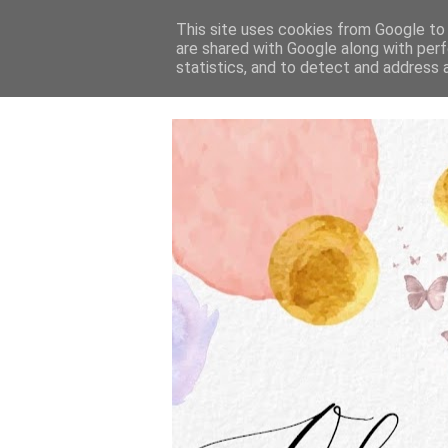
This site uses cookies from Google to d
are shared with Google along with perf
statistics, and to detect and address 