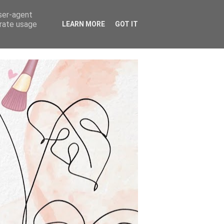
user-agent
erate usage
LEARN MORE
GOT IT