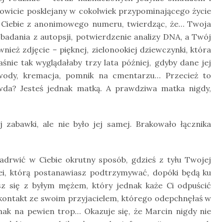
owicie posklejany w cokolwiek przypominającego życie
do Ciebie z anonimowego numeru, twierdząc, że… Twoja
 badania z autopsji, potwierdzenie analizy DNA, a Twój
nież zdjęcie – pięknej, zielonookiej dziewczynki, która
nie tak wyglądałaby trzy lata później, gdyby dane jej
dowody, kremacja, pomnik na cmentarzu… Przecież to
awda? Jesteś jednak matką. A prawdziwa matka nigdy,
zabawki, ale nie było jej samej. Brakowało łącznika
adrwić w Ciebie okrutny sposób, gdzieś z tyłu Twojej
iei, którą postanawiasz podtrzymywać, dopóki będą ku
sz się z byłym mężem, który jednak każe Ci odpuścić
kontakt ze swoim przyjacielem, którego odepchnęłaś w
dnak na pewien trop… Okazuje się, że Marcin nigdy nie