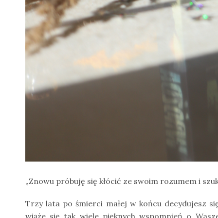
„Znowu próbuję się kłócić ze swoim rozumem i szukać
Trzy lata po śmierci małej w końcu decydujesz 
wiąże się tak wiele pięknych wspomnień o Wasze