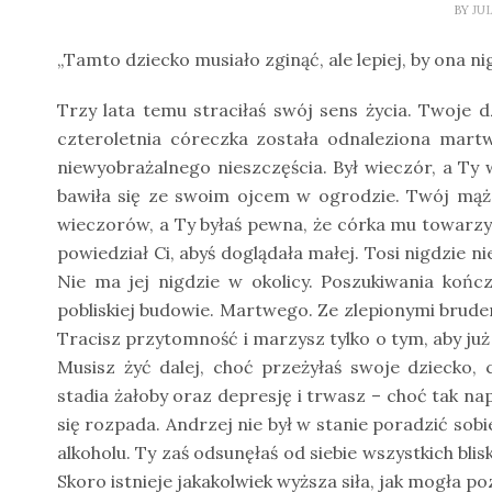
BY
JU
„Tamto dziecko musiało zginąć, ale lepiej, by ona ni
Trzy lata temu straciłaś swój sens życia. Twoje d
czteroletnia córeczka została odnaleziona mart
niewyobrażalnego nieszczęścia. Był wieczór, a Ty w
bawiła się ze swoim ojcem w ogrodzie. Twój mąż
wieczorów, a Ty byłaś pewna, że córka mu towarzysz
powiedział Ci, abyś doglądała małej. Tosi nigdzie n
Nie ma jej nigdzie w okolicy. Poszukiwania końc
pobliskiej budowie. Martwego. Ze zlepionymi brud
Tracisz przytomność i marzysz tylko o tym, aby już n
Musisz żyć dalej, choć przeżyłaś swoje dziecko,
stadia żałoby oraz depresję i trwasz – choć tak 
się rozpada. Andrzej nie był w stanie poradzić sobi
alkoholu. Ty zaś odsunęłaś od siebie wszystkich bli
Skoro istnieje jakakolwiek wyższa siła, jak mogła p