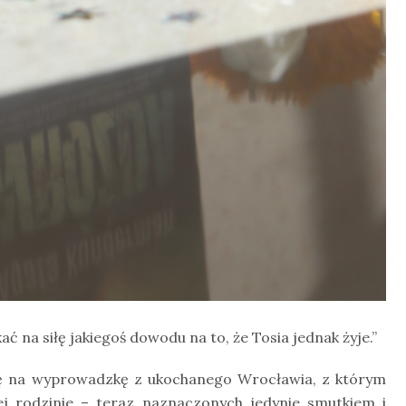
 na siłę jakiegoś dowodu na to, że Tosia jednak żyje.”
się na wyprowadzkę z ukochanego Wrocławia, z którym
j rodzinie – teraz naznaczonych jedynie smutkiem i