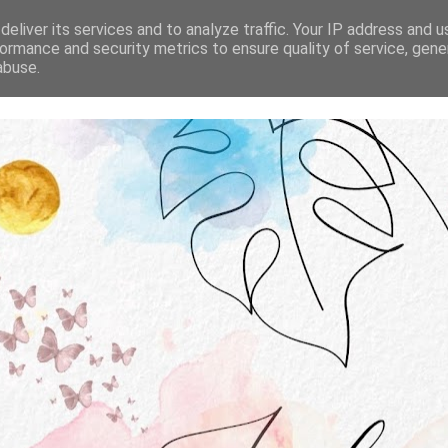
STRONA GŁÓWNA
O MNIE
WSPÓŁPRACA
eliver its services and to analyze traffic. Your IP address and 
ormance and security metrics to ensure quality of service, gen
abuse.