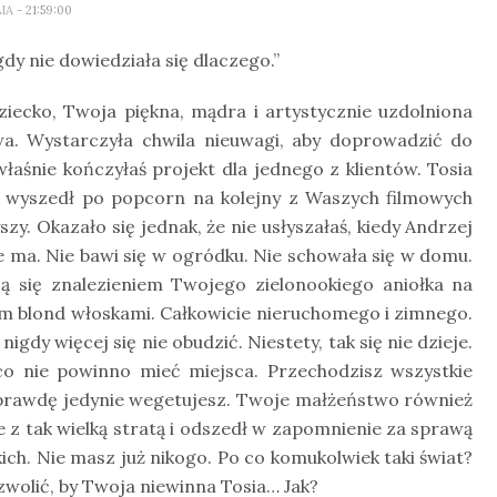
LIA
- 21:59:00
gdy nie dowiedziała się dlaczego.”
ziecko, Twoja piękna, mądra i artystycznie uzdolniona
wa. Wystarczyła chwila nieuwagi, aby doprowadzić do
łaśnie kończyłaś projekt dla jednego z klientów. Tosia
 wyszedł po popcorn na kolejny z Waszych filmowych
y. Okazało się jednak, że nie usłyszałaś, kiedy Andrzej
ie ma. Nie bawi się w ogródku. Nie schowała się w domu.
zą się znalezieniem Twojego zielonookiego aniołka na
em blond włoskami. Całkowicie nieruchomego i zimnego.
igdy więcej się nie obudzić. Niestety, tak się nie dzieje.
 co nie powinno mieć miejsca. Przechodzisz wszystkie
naprawdę jedynie wegetujesz. Twoje małżeństwo również
e z tak wielką stratą i odszedł w zapomnienie za sprawą
skich. Nie masz już nikogo. Po co komukolwiek taki świat?
ozwolić, by Twoja niewinna Tosia… Jak?