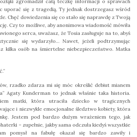
 rozłąki zgromadził całą teczkę informacji o sprawach
 uporać się z tragedią, Ty jednak dostrzegasz wśród
le. Chęć dowiedzenia się co stało się naprawdę z Twoją
nację. Czy to możliwe, aby anonimowa wiadomość mówiła
awionego serca, uważasz, że Tosia zasługuje na to, abyś
aktycznie się wydarzyło… Nawet, jeżeli podtrzymując
asz kilka osób na śmiertelne niebezpieczeństwo. Matka
.”
rów, rzadko zdarza mi się móc określić debiut mianem
a” Agaty Kunderman to jednak właśnie taka historia.
niem matki, która utraciła dziecko w tragicznych
wające i niezwykle emocjonalne śledztwo kobiety, która
ankę. Jestem pod bardzo dużym wrażeniem tego, jak
haterki – zupełnie, jakby sama odczuła kiedyś wszystkie
Sam pomysł na fabułę okazał się bardzo zawiły i