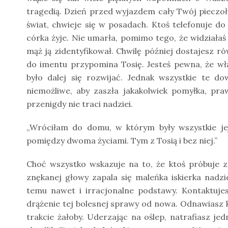
tragedią. Dzień przed wyjazdem cały Twój pieczoł
świat, chwieje się w posadach. Ktoś telefonuje 
córka żyje. Nie umarła, pomimo tego, że widziałaś
mąż ją zidentyfikował. Chwilę później dostajesz rów
do imentu przypomina Tosię. Jesteś pewna, że właś
było dalej się rozwijać. Jednak wszystkie te 
niemożliwe, aby zaszła jakakolwiek pomyłka, pr
przenigdy nie traci nadziei.
„Wróciłam do domu, w którym były wszystkie jej 
pomiędzy dwoma życiami. Tym z Tosią i bez niej.”
Choć wszystko wskazuje na to, że ktoś próbuje z
znękanej głowy zapala się maleńka iskierka nadz
temu nawet i irracjonalne podstawy. Kontaktuje
drążenie tej bolesnej sprawy od nowa. Odnawiasz 
trakcie żałoby. Uderzając na oślep, natrafiasz je