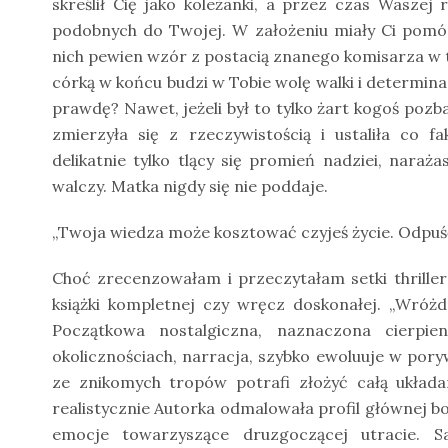
skreślił Cię jako koleżanki, a przez czas Waszej
podobnych do Twojej. W założeniu miały Ci pomóc
nich pewien wzór z postacią znanego komisarza w t
córką w końcu budzi w Tobie wolę walki i determi
prawdę? Nawet, jeżeli był to tylko żart kogoś pozb
zmierzyła się z rzeczywistością i ustaliła co f
delikatnie tylko tlący się promień nadziei, naraż
walczy. Matka nigdy się nie poddaje.
„Twoja wiedza może kosztować czyjeś życie. Odpuść
Choć zrecenzowałam i przeczytałam setki thrille
książki kompletnej czy wręcz doskonałej. „Wróżd
Początkowa nostalgiczna, naznaczona cierpie
okolicznościach, narracja, szybko ewoluuje w pory
ze znikomych tropów potrafi złożyć całą układ
realistycznie Autorka odmalowała profil głównej bo
emocje towarzyszące druzgoczącej utracie. 