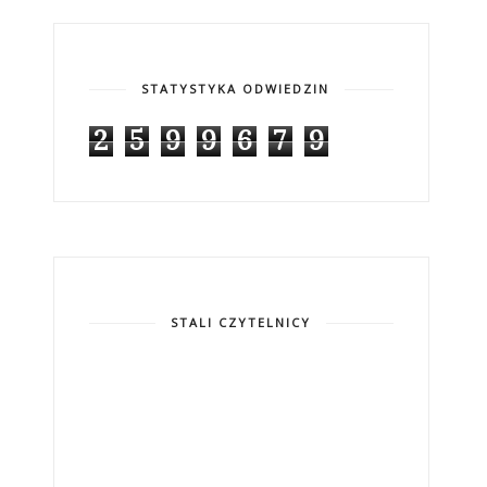
STATYSTYKA ODWIEDZIN
2
5
9
9
6
7
9
STALI CZYTELNICY