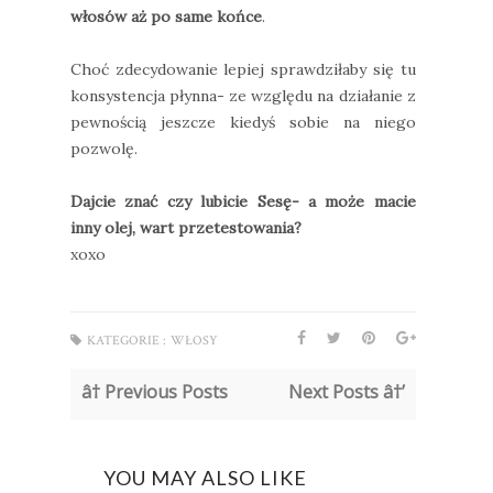
włosów aż po same końce
.
Choć zdecydowanie lepiej sprawdziłaby się tu
konsystencja płynna- ze względu na działanie z
pewnością jeszcze kiedyś sobie na niego
pozwolę.
Dajcie znać czy lubicie Sesę- a może macie
inny olej, wart przetestowania?
xoxo
KATEGORIE :
WŁOSY
â† Previous Posts
Next Posts â†’
YOU MAY ALSO LIKE