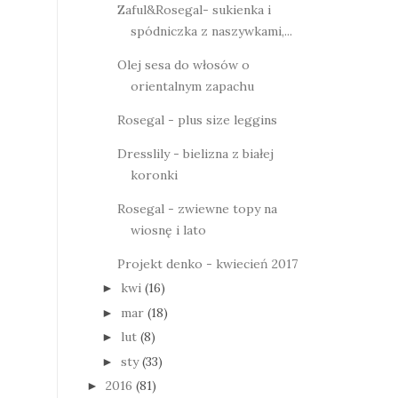
Zaful&Rosegal- sukienka i
spódniczka z naszywkami,...
Olej sesa do włosów o
orientalnym zapachu
Rosegal - plus size leggins
Dresslily - bielizna z białej
koronki
Rosegal - zwiewne topy na
wiosnę i lato
Projekt denko - kwiecień 2017
kwi
(16)
►
mar
(18)
►
lut
(8)
►
sty
(33)
►
2016
(81)
►