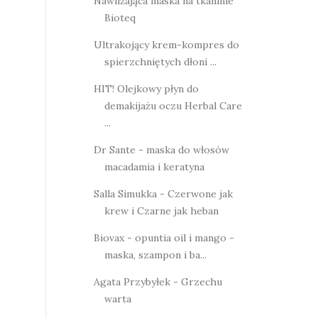
Nawilżająca maska na tkaninie
Bioteq
Ultrakojący krem-kompres do
spierzchniętych dłoni ...
HIT! Olejkowy płyn do
demakijażu oczu Herbal Care
...
Dr Sante - maska do włosów
macadamia i keratyna
Salla Simukka - Czerwone jak
krew i Czarne jak heban
Biovax - opuntia oil i mango -
maska, szampon i ba...
Agata Przybyłek - Grzechu
warta