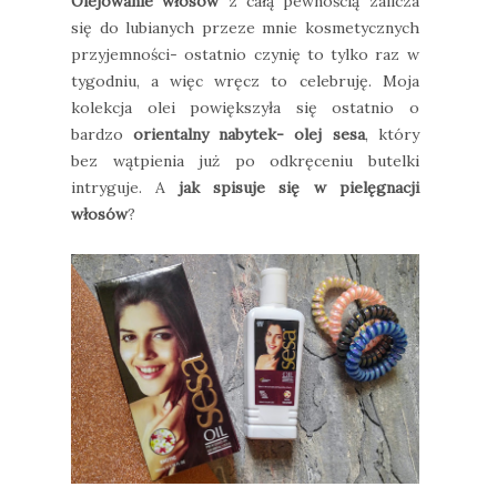
Olejowanie włosów
z całą pewnością zalicza
się do lubianych przeze mnie kosmetycznych
przyjemności- ostatnio czynię to tylko raz w
tygodniu, a więc wręcz to celebruję. Moja
kolekcja olei powiększyła się ostatnio o
bardzo
orientalny nabytek- olej sesa
, który
bez wątpienia już po odkręceniu butelki
intryguje. A
jak spisuje się w pielęgnacji
włosów
?