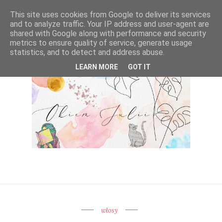
This site uses cookies from Google to deliver its services
and to analyze traffic. Your IP address and user-agent are
shared with Google along with performance and security
metrics to ensure quality of service, generate usage
statistics, and to detect and address abuse.
LEARN MORE
GOT IT
włosy