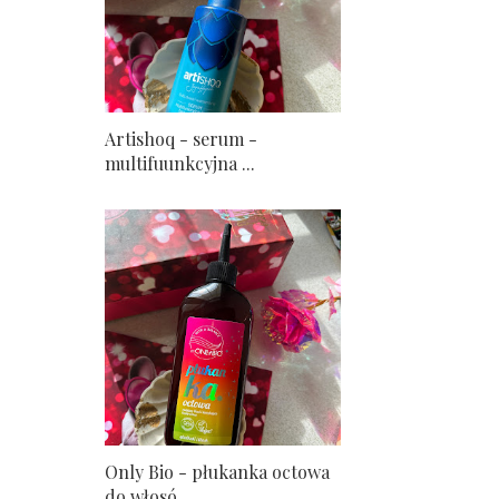
Artishoq - serum -
multifuunkcyjna ...
Only Bio - płukanka octowa
do włosó...