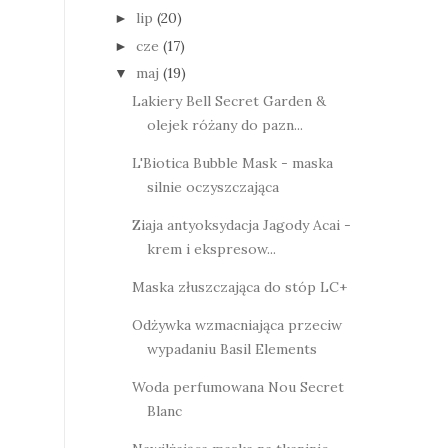
lip
(20)
►
cze
(17)
►
maj
(19)
▼
Lakiery Bell Secret Garden &
olejek różany do pazn...
L'Biotica Bubble Mask - maska
silnie oczyszczająca
Ziaja antyoksydacja Jagody Acai -
krem i ekspresow...
Maska złuszczająca do stóp LC+
Odżywka wzmacniająca przeciw
wypadaniu Basil Elements
Woda perfumowana Nou Secret
Blanc