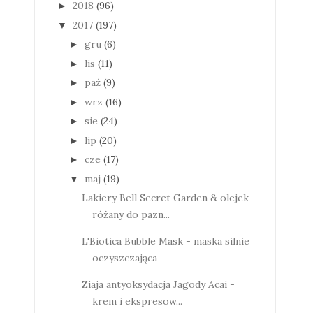
2018
(96)
►
2017
(197)
▼
gru
(6)
►
lis
(11)
►
paź
(9)
►
wrz
(16)
►
sie
(24)
►
lip
(20)
►
cze
(17)
►
maj
(19)
▼
Lakiery Bell Secret Garden & olejek
różany do pazn...
L'Biotica Bubble Mask - maska silnie
oczyszczająca
Ziaja antyoksydacja Jagody Acai -
krem i ekspresow...