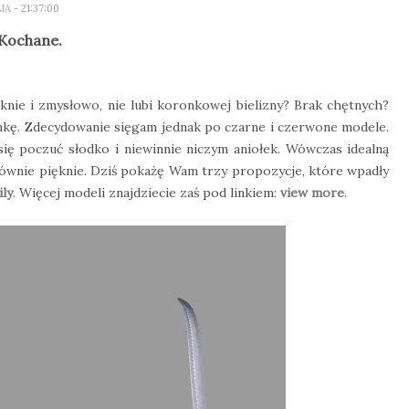
LIA
- 21:37:00
 Kochane.
knie i zmysłowo, nie lubi koronkowej bielizny? Brak chętnych?
ronkę. Zdecydowanie sięgam jednak po czarne i czerwone modele.
ię poczuć słodko i niewinnie niczym aniołek. Wówczas idealną
 równie pięknie. Dziś pokażę Wam trzy propozycje, które wpadły
ily
. Więcej modeli znajdziecie zaś pod linkiem:
view more
.