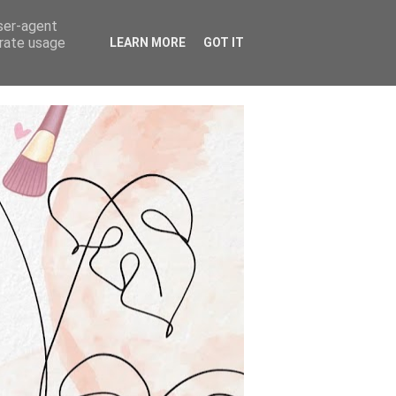
user-agent
erate usage
LEARN MORE
GOT IT