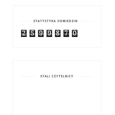
STATYSTYKA ODWIEDZIN
2
5
9
9
8
7
0
STALI CZYTELNICY