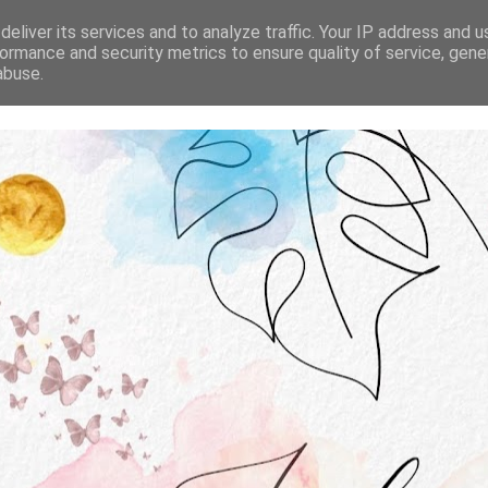
STRONA GŁÓWNA
O MNIE
WSPÓŁPRACA
eliver its services and to analyze traffic. Your IP address and 
ormance and security metrics to ensure quality of service, gen
abuse.