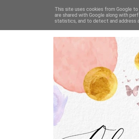
This site uses cookies from Google to d
are shared with Google along with perf
statistics, and to detect and address 