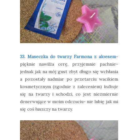
33. Maseczka do twarzy Farmona z aloesem
-
pięknie nawilża cerę, przyjemnie pachnie-
jednak jak na mój gust zbyt długo się wchłania
a pozostały nadmiar po przetarciu wacikiem
kosmetycznym (zgodnie z zaleceniem)
kulkuje
się na twarzy i schodzi, co jest niezmiernie
denerwujące w moim odczuciu- nie lubię jak mi
się coś łuszczy na twarzy.