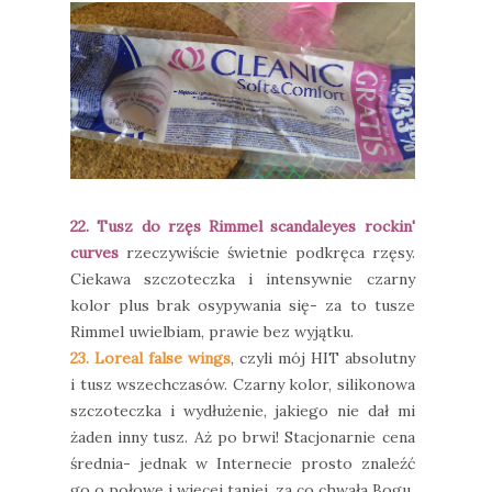
22. Tusz do rzęs Rimmel scandaleyes rockin'
curves
rzeczywiście świetnie podkręca rzęsy.
Ciekawa szczoteczka i intensywnie czarny
kolor plus brak osypywania się- za to tusze
Rimmel uwielbiam, prawie bez wyjątku.
23. Loreal false wings
, czyli mój HIT absolutny
i tusz wszechczasów. Czarny kolor, silikonowa
szczoteczka i wydłużenie, jakiego nie dał mi
żaden inny tusz. Aż po brwi! Stacjonarnie cena
średnia- jednak w Internecie prosto znaleźć
go o połowę i więcej taniej, za co chwała Bogu.