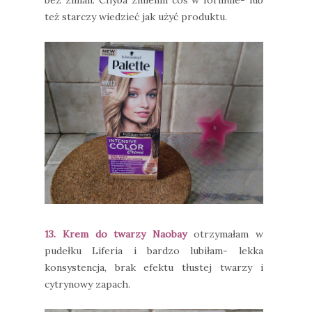
bez zmian. Chyba zmienili coś w formule- lub
też starczy wiedzieć jak użyć produktu.
13. Krem do twarzy Naobay
otrzymałam w
pudełku Liferia i bardzo lubiłam- lekka
konsystencja, brak efektu tłustej twarzy i
cytrynowy zapach.