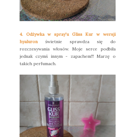
4. Odżywka w spray'u Gliss Kur w wersji
hyaluron
świetnie sprawdza się do
rozczesywania włosów. Moje serce podbiła
jednak czymś innym - zapachem!!! Marzę o
takich perfumach.