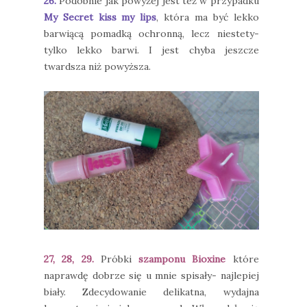
26.
Podobnie jak powyżej jest też w przypadku
My Secret kiss my lips
, która ma być lekko
barwiącą pomadką ochronną, lecz niestety-
tylko lekko barwi. I jest chyba jeszcze
twardsza niż powyższa.
27, 28, 29.
Próbki
szamponu Bioxine
które
naprawdę dobrze się u mnie spisały- najlepiej
biały. Zdecydowanie delikatna, wydajna