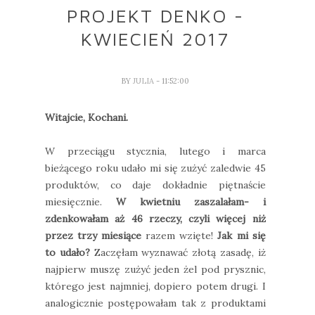
PROJEKT DENKO -
KWIECIEŃ 2017
BY
JULIA
- 11:52:00
Witajcie, Kochani.
W przeciągu stycznia, lutego i marca
bieżącego roku udało mi się zużyć zaledwie 45
produktów, co daje dokładnie piętnaście
miesięcznie.
W kwietniu zaszalałam- i
zdenkowałam aż 46 rzeczy, czyli więcej niż
przez trzy miesiące
razem wzięte!
Jak mi się
to udało?
Zaczęłam wyznawać złotą zasadę, iż
najpierw muszę zużyć jeden żel pod prysznic,
którego jest najmniej, dopiero potem drugi. I
analogicznie postępowałam tak z produktami