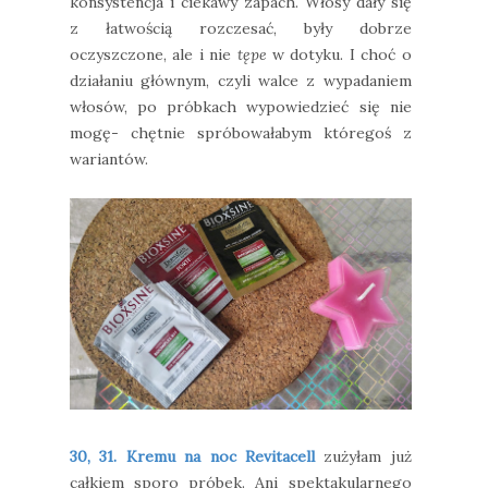
konsystencja i ciekawy zapach. Włosy dały się
z łatwością rozczesać, były dobrze
oczyszczone, ale i nie
tępe
w dotyku. I choć o
działaniu głównym, czyli walce z wypadaniem
włosów, po próbkach wypowiedzieć się nie
mogę- chętnie spróbowałabym któregoś z
wariantów.
30, 31. Kremu na noc Revitacell
zużyłam już
całkiem sporo próbek. Ani spektakularnego