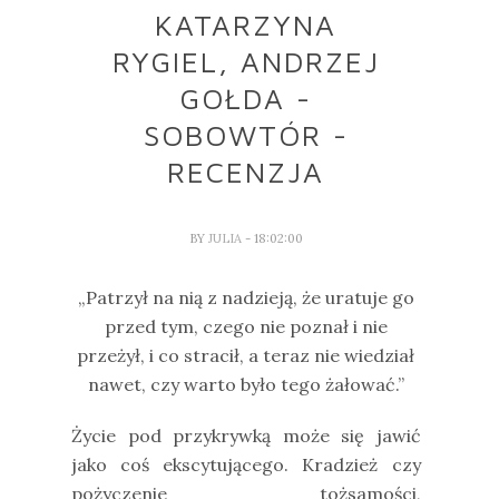
KATARZYNA
RYGIEL, ANDRZEJ
GOŁDA -
SOBOWTÓR -
RECENZJA
BY
JULIA
- 18:02:00
„Patrzył na nią z nadzieją, że uratuje go
przed tym, czego nie poznał i nie
przeżył, i co stracił, a teraz nie wiedział
nawet, czy warto było tego żałować.”
Życie pod przykrywką może się jawić
jako coś ekscytującego. Kradzież czy
pożyczenie tożsamości,