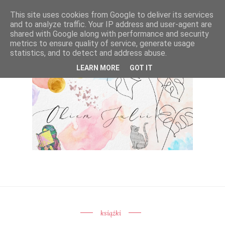
This site uses cookies from Google to deliver its services
and to analyze traffic. Your IP address and user-agent are
shared with Google along with performance and security
metrics to ensure quality of service, generate usage
statistics, and to detect and address abuse.
LEARN MORE
GOT IT
książki