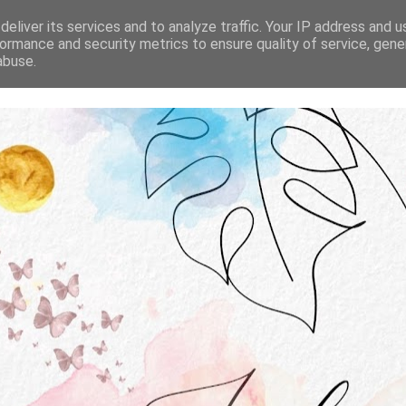
STRONA GŁÓWNA
O MNIE
WSPÓŁPRACA
eliver its services and to analyze traffic. Your IP address and 
ormance and security metrics to ensure quality of service, gen
abuse.