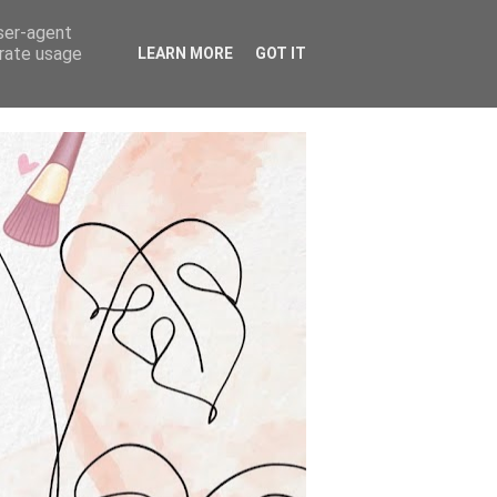
user-agent
erate usage
LEARN MORE
GOT IT