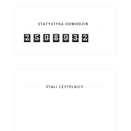
STATYSTYKA ODWIEDZIN
2
5
9
8
9
3
2
STALI CZYTELNICY