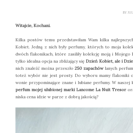
BY
JU
Witajcie, Kochani.
Kilka postów temu przedstawiłam Wam kilka najlepszyc
Kobiet. Jedną z nich były perfumy, których to moja kol
dwóch flakonikach, które zasiliły kolekcję moją i Mojego
tylko idealna opcja na zbliżający się
Dzień Kobiet, ale i Dz
nich znaleźć można przeszło
250 zapachów
lanych perfum
toteż wybór nie jest prosty. Do wyboru mamy flakoniki
wonie przypominające znane i lubiane perfumy. W naszej k
perfum mojej ulubionej marki Lancome La Nuit Tresor
or
niska cena idzie w parze z dobrą jakością?