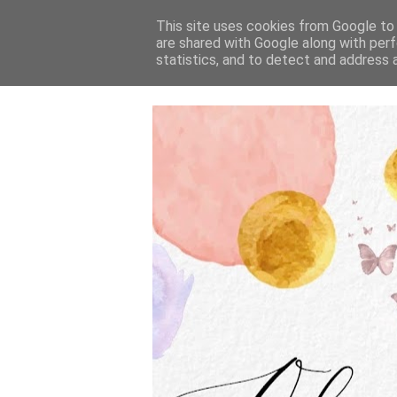
This site uses cookies from Google to d
are shared with Google along with perf
statistics, and to detect and address 