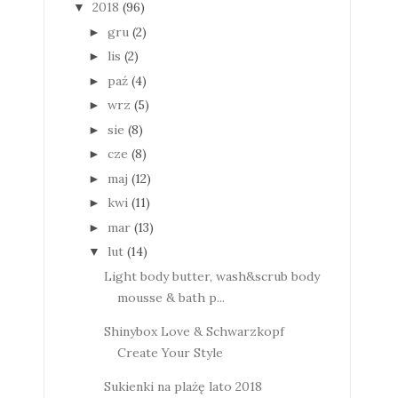
2018
(96)
▼
gru
(2)
►
lis
(2)
►
paź
(4)
►
wrz
(5)
►
sie
(8)
►
cze
(8)
►
maj
(12)
►
kwi
(11)
►
mar
(13)
►
lut
(14)
▼
Light body butter, wash&scrub body
mousse & bath p...
Shinybox Love & Schwarzkopf
Create Your Style
Sukienki na plażę lato 2018