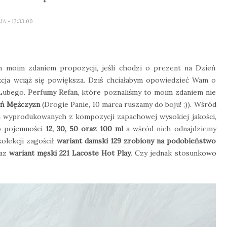
LIA
- 12:33:00
h moim zdaniem propozycji, jeśli chodzi o prezent na Dzień
ekcja wciąż się powiększa. Dziś chciałabym opowiedzieć Wam o
 Lubego.
Perfumy Refan
, które poznaliśmy to moim zdaniem nie
ień Mężczyzn
(Drogie Panie, 10 marca ruszamy do boju! ;)). Wśród
 wyprodukowanych z kompozycji zapachowej wysokiej jakości,
 o pojemności
12, 30, 50 oraz 100 ml
a wśród nich odnajdziemy
olekcji zagościł
wariant damski 129 zrobiony na podobieństwo
az
wariant męski 221 Lacoste Hot Play
. Czy jednak stosunkowo