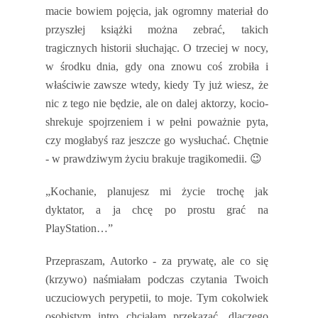
macie bowiem pojęcia, jak ogromny materiał do
przyszłej książki można zebrać, takich
tragicznych historii słuchając. O trzeciej w nocy,
w środku dnia, gdy ona znowu coś zrobiła i
właściwie zawsze wtedy, kiedy Ty już wiesz, że
nic z tego nie będzie, ale on dalej aktorzy, kocio-
shrekuje spojrzeniem i w pełni poważnie pyta,
czy mogłabyś raz jeszcze go wysłuchać. Chętnie
- w prawdziwym życiu brakuje tragikomedii.
😉
„Kochanie, planujesz mi życie trochę jak
dyktator, a ja chcę po prostu grać na
PlayStation…”
Przepraszam, Autorko - za prywatę, ale co się
(krzywo) naśmiałam podczas czytania Twoich
uczuciowych perypetii, to moje. Tym cokolwiek
osobistym intro chciałam przekazać, dlaczego