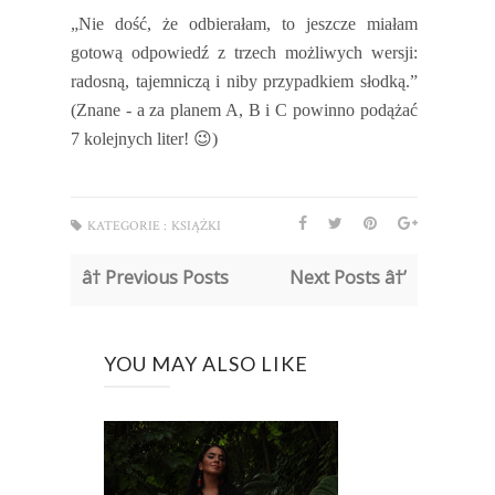
„Nie dość, że odbierałam, to jeszcze miałam
gotową odpowiedź z trzech możliwych wersji:
radosną, tajemniczą i niby przypadkiem słodką.”
(Znane - a za planem A, B i C powinno podążać
7 kolejnych liter!
😉
)
KATEGORIE :
KSIĄŻKI
â† Previous Posts
Next Posts â†’
YOU MAY ALSO LIKE