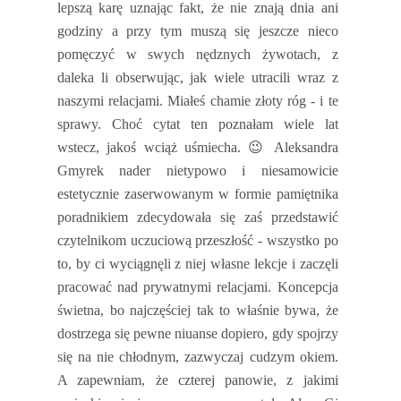
lepszą karę uznając fakt, że nie znają dnia ani
godziny a przy tym muszą się jeszcze nieco
pomęczyć w swych nędznych żywotach, z
daleka li obserwując, jak wiele utracili wraz z
naszymi relacjami. Miałeś chamie złoty róg - i te
sprawy. Choć cytat ten poznałam wiele lat
wstecz, jakoś wciąż uśmiecha.
😉
Aleksandra
Gmyrek nader nietypowo i niesamowicie
estetycznie zaserwowanym w formie pamiętnika
poradnikiem zdecydowała się zaś przedstawić
czytelnikom uczuciową przeszłość - wszystko po
to, by ci wyciągnęli z niej własne lekcje i zaczęli
pracować nad prywatnymi relacjami. Koncepcja
świetna, bo najczęściej tak to właśnie bywa, że
dostrzega się pewne niuanse dopiero, gdy spojrzy
się na nie chłodnym, zazwyczaj cudzym okiem.
A zapewniam, że czterej panowie, z jakimi