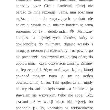
napisany przez Ciebie pamiętnik silniej niż
bardzo ze mną rezonuje. Sama, nim poznałam
męża, a i to do zwyczajnych spotkań nie
należało, wszak to ja, miałam bowiem tę samą
supermoc co Ty - debilo-radar.
😂
Magiczny
kompas na największych idiotów, który z
dokładnością do milimetra, drgając wesoło i
mrugając neonowym różem, abym na pewno go
nie przeoczyła, wskazywał mi kolejną ofiarę do
upolowania… czyli oczywiście zmiany. Zmiany
na lepsze pod każdym możliwym kątem, której
dokonać mogłam tylko ja, by na końcu
obwieścić: mój Ci on. Taki spojler, że ani nigdy
nie wyszło, ani nie było warto - a finalnie to ja
stawałam się wszystkim, tylko nie sobą. Cóż,
czasami też w wersji nieco biedniejszej, bo
podobnie jak Ty, kochałam w widowiskowe