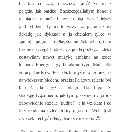
Pisarko, na Twoją opowieść trafić? Nie masz
pojęcia, jak bardzo. Zaoszczędziłabym honor i
pieniądze, a może i pewien błąd wcześniejszy
pod tytułem: Ty mi tu wszystko planujesz na
dekadę jak dyktator a ja chciałem tylko w
spokoju pograć na PlayStation (tak wiem, to u
Ciebie inaczej)! Ludzie… a ja dla podłego człeka
zostawiłam nawet muzykę ambitną na rzecz
łupanek Energy i gry fabularne typu Mafia dla
Angry Birdsów. Po latach myślę w sumie, iż
największym błędem, przekreślającym relację był
fakt, że dla tegoż ostatniego układał pan X
strategię tygodniami, jak tym ptaszorem z procy
odpowiednio strzelić (trudne!), a ja wzięłam i go
bezczelnie na dzień dobry ograłam. Well: jeśli
związek ma być udany, tego się nie robi.
😉
„Byłam przeszczęśliwa. Serio. Chodziłam po