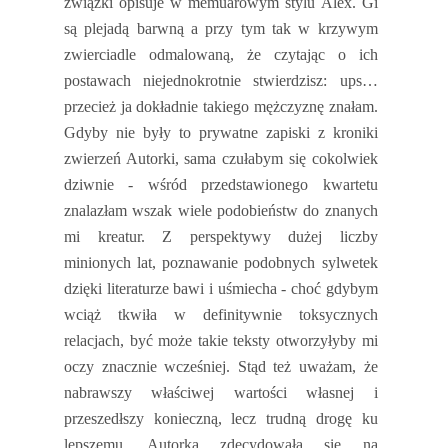
związki opisuje w memuarowym stylu Alex. Gi
są plejadą barwną a przy tym tak w krzywym
zwierciadle odmalowaną, że czytając o ich
postawach niejednokrotnie stwierdzisz: ups…
przecież ja dokładnie takiego mężczyznę znałam.
Gdyby nie były to prywatne zapiski z kroniki
zwierzeń Autorki, sama czułabym się cokolwiek
dziwnie - wśród przedstawionego kwartetu
znalazłam wszak wiele podobieństw do znanych
mi kreatur. Z perspektywy dużej liczby
minionych lat, poznawanie podobnych sylwetek
dzięki literaturze bawi i uśmiecha - choć gdybym
wciąż tkwiła w definitywnie toksycznych
relacjach, być może takie teksty otworzyłyby mi
oczy znacznie wcześniej. Stąd też uważam, że
nabrawszy właściwej wartości własnej i
przeszedłszy konieczną, lecz trudną drogę ku
lepszemu, Autorka zdecydowała się na