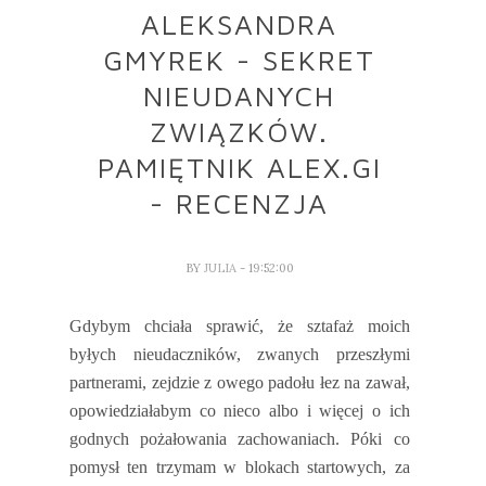
ALEKSANDRA
GMYREK - SEKRET
NIEUDANYCH
ZWIĄZKÓW.
PAMIĘTNIK ALEX.GI
- RECENZJA
BY
JULIA
- 19:52:00
Gdybym chciała sprawić, że sztafaż moich
byłych nieudaczników, zwanych przeszłymi
partnerami, zejdzie z owego padołu łez na zawał,
opowiedziałabym co nieco albo i więcej o ich
godnych pożałowania zachowaniach. Póki co
pomysł ten trzymam w blokach startowych, za