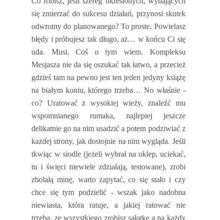
Co robisz, jeśli szereg określonych, wydających
się zmierzać do sukcesu działań, przynosi skutek
odwrotny do planowanego? To proste. Powielasz
błędy i próbujesz tak długo, aż… w końcu Ci się
uda. Musi. Coś o tym wiem. Kompleksu
Mesjasza nie da się oszukać tak łatwo, a przecież
gdzieś tam na pewno jest ten jeden jedyny książę
na białym koniu, którego trzeba… No właśnie -
co? Uratować z wysokiej wieży, znaleźć mu
wspomnianego rumaka, najlepiej jeszcze
delikatnie go na nim usadzić a potem podziwiać z
każdej strony, jak dostojnie na nim wygląda. Jeśli
tkwiąc w siodle (jeżeli wybrał na oklep, uciekać,
tu i święci niewiele zdziałają, testowane), zrobi
zbolałą minę, warto zapytać, co się stało i czy
chce się tym podzielić - wszak jako nadobna
niewiasta, która ratuje, a jakiej ratować nie
trzeba, ze wszystkiego zrobisz sałatkę a na każdy