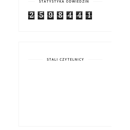
STATYSTYKA ODWIEDZIN
2
5
9
8
4
4
1
STALI CZYTELNICY