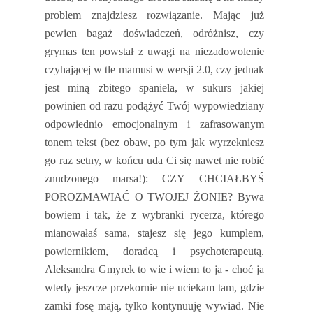
problem znajdziesz rozwiązanie. Mając już
pewien bagaż doświadczeń, odróżnisz, czy
grymas ten powstał z uwagi na niezadowolenie
czyhającej w tle mamusi w wersji 2.0, czy jednak
jest miną zbitego spaniela, w sukurs jakiej
powinien od razu podążyć Twój wypowiedziany
odpowiednio emocjonalnym i zafrasowanym
tonem tekst (bez obaw, po tym jak wyrzekniesz
go raz setny, w końcu uda Ci się nawet nie robić
znudzonego marsa!): CZY CHCIAŁBYŚ
POROZMAWIAĆ O TWOJEJ ŻONIE? Bywa
bowiem i tak, że z wybranki rycerza, którego
mianowałaś sama, stajesz się jego kumplem,
powiernikiem, doradcą i psychoterapeutą.
Aleksandra Gmyrek to wie i wiem to ja - choć ja
wtedy jeszcze przekornie nie uciekam tam, gdzie
zamki fosę mają, tylko kontynuuję wywiad. Nie