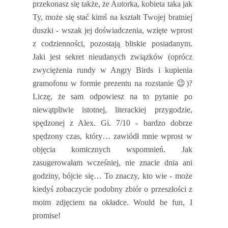
przekonasz się także, że Autorka, kobieta taka jak
Ty, może się stać kimś na kształt Twojej bratniej
duszki - wszak jej doświadczenia, wzięte wprost
z codzienności, pozostają bliskie posiadanym.
Jaki jest sekret nieudanych związków (oprócz
zwyciężenia rundy w Angry Birds i kupienia
gramofonu w formie prezentu na rozstanie
😉
)?
Liczę, że sam odpowiesz na to pytanie po
niewątpliwie istotnej, literackiej przygodzie,
spędzonej z Alex. Gi. 7/10 - bardzo dobrze
spędzony czas, który… zawiódł mnie wprost w
objęcia komicznych wspomnień. Jak
zasugerowałam wcześniej, nie znacie dnia ani
godziny, bójcie się… To znaczy, kto wie - może
kiedyś zobaczycie podobny zbiór o przeszłości z
moim zdjęciem na okładce. Would be fun, I
promise!