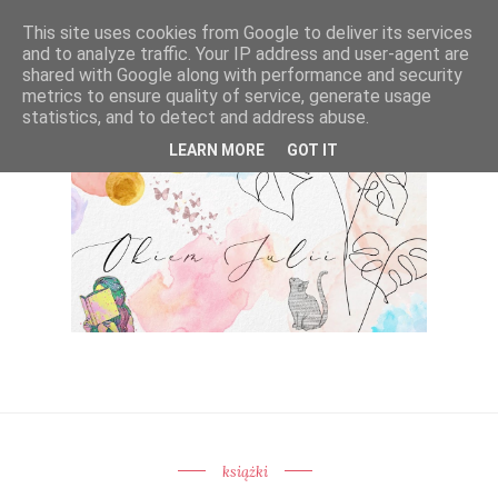
This site uses cookies from Google to deliver its services
and to analyze traffic. Your IP address and user-agent are
shared with Google along with performance and security
metrics to ensure quality of service, generate usage
statistics, and to detect and address abuse.
LEARN MORE
GOT IT
książki