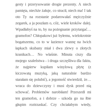
gesty i przerysowanie drogie prezenty. A niech
pamięta, niechże żałuje, co stracił, niech ma! I tak
oto Ty na rozstanie podarowałaś mężczyźnie
zegarek, a ja poszłam o, cóż, wiele kroków dalej.
Wpadłabyś na to, by na pożegnanie przytargać…
gramofon? Chłopakowi już byłemu, wielokrotnie
bogatszemu, co to w łazience wannę na lwich
łapkach skubany miał i dwa zlewy o złotych
kranikach… No właśnie. Minuta ciszy dla
mojego szaleństwa - i druga szczęśliwa dla faktu,
że najpierw kupiłam winylową płytę (z
kiczowatą muzyką, jaką naturalnie bardzo
starałam się polubić), a jegomość stwierdził, że…
wraca do dziewczyny i musi dysk przed nią
schować. Problemów narobiłam! Przeszedł mi
ten gramofon, a i dobrze - szkoda go na łbie
głupim roztrzaskać. Czy chciałabym wtedy,