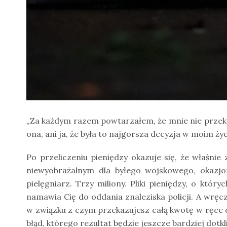
„Za każdym razem powtarzałem, że mnie nie przekona
ona, ani ja, że była to najgorsza decyzja w moim życ
Po przeliczeniu pieniędzy okazuje się, że właśnie
niewyobrażalnym dla byłego wojskowego, okazjo
pielęgniarz. Trzy miliony. Pliki pieniędzy, o któr
namawia Cię do oddania znaleziska policji. A wręcz
w związku z czym przekazujesz całą kwotę w ręce
błąd, którego rezultat będzie jeszcze bardziej dot