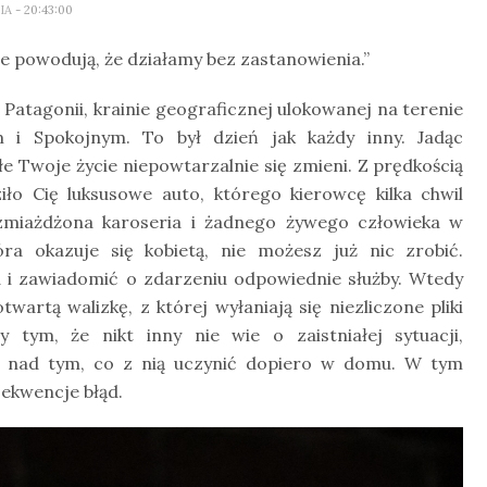
LIA
- 20:43:00
re powodują, że działamy bez zastanowienia.”
atagonii, krainie geograficznej ulokowanej na terenie
m i Spokojnym. To był dzień jak każdy inny. Jadąc
e Twoje życie niepowtarzalnie się zmieni. Z prędkością
ło Cię luksusowe auto, którego kierowcę kilka chwil
zmiażdżona karoseria i żadnego żywego człowieka w
óra okazuje się kobietą, nie możesz już nic zrobić.
a i zawiadomić o zdarzeniu odpowiednie służby. Wtedy
rtą walizkę, z której wyłaniają się niezliczone pliki
tym, że nikt inny nie wie o zaistniałej sytuacji,
ię nad tym, co z nią uczynić dopiero w domu. W tym
ekwencje błąd.