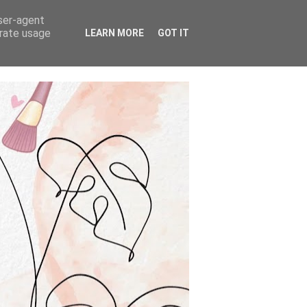
user-agent
erate usage
LEARN MORE
GOT IT