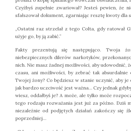
Czyżbyś zupełnie zwariował? Jesteś pewien, że n
sfałszował dokument, zgarniając resztę kwoty dla si
„Ostatni raz strzelał z tego Colta, gdy ratował Gr
użyje go, by ją zabić.”
Fakty prezentują się następująco. Twoja ż
niebezpiecznych dilerów narkotyków, przekonanyc
nich. Nie masz żadnej możliwości, aby udowodnić, że
czasu, ani możliwości, by zebrać tak absurdalnie
Twojej żony? Co będziesz w stanie uczynić, aby je
jak bardzo uczciwość jest ważna… Czy jednak gdybyś
wiesz, oddałbyś je? A może, ale tylko może rozpocz
tego rodzaju rozważania jest już za późno. Dziś m
niezależnie od podjętych działań zakończy się źl
poprzedniej…