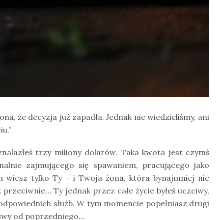
, że decyzja już zapadła. Jednak nie wiedzieliśmy, ani
iu.”
 znalazłeś trzy miliony dolarów. Taka kwota jest czymś
nalnie zajmującego się spawaniem, pracującego jako
ych wiesz tylko Ty – i Twoja żona, która bynajmniej nie
 przeciwnie… Ty jednak przez całe życie byłeś uczciwy,
 odpowiednich służb. W tym momencie popełniasz drugi
kliwy od poprzedniego…