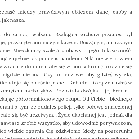
zepaść między prawdziwym obliczem danej osoby a
jak nasza.”
 do erupcji wulkanu. Szalejąca wichura przenosi pył
zeje, przykryte nim niczym kocem. Duszącym, mrocznym
nie. Mieszkańcy szaleją z obawy o jego toksyczność.
ją zupełnie jak podczas pandemii. Nikt nie wie bowiem
dy wracasz do domu, aby się w nim schronić, okazuje się
i nigdzie nie ma. Czy to możliwe, aby gdzieś wyszła,
ko staje się boleśnie jasne… Kobieta, którą znalazłeś w
przemytem narkotyków. Pozostała dwójka – jej bracia –
zekując półtoramilionowego okupu. Od Ciebie – biednego
ani o tym, że oddałeś policji tylko połowę znalezionej
acało się być uczciwym… Życie ukochanej jest jednak dla
tanawiasz zrobić wszystko, aby udowodnić porywaczom,
ież wielkie ogarnia Cię zdziwienie, kiedy na posterunku
a którym widnieje, że oddałeś jedynie półtora miliona…