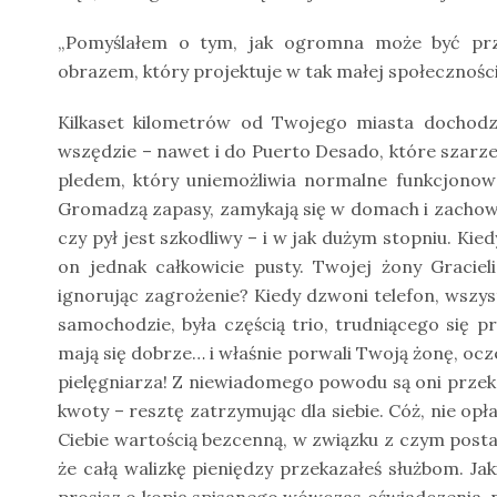
„Pomyślałem o tym, jak ogromna może być pr
obrazem, który projektuje w tak małej społeczności 
Kilkaset kilometrów od Twojego miasta dochodzi
wszędzie – nawet i do Puerto Desado, które szar
pledem, który uniemożliwia normalne funkcjonowa
Gromadzą zapasy, zamykają się w domach i zachowu
czy pył jest szkodliwy – i w jak dużym stopniu. Kie
on jednak całkowicie pusty. Twojej żony Graciel
ignorując zagrożenie? Kiedy dzwoni telefon, wszyst
samochodzie, była częścią trio, trudniącego się 
mają się dobrze… i właśnie porwali Twoją żonę, oc
pielęgniarza! Z niewiadomego powodu są oni przekon
kwoty – resztę zatrzymując dla siebie. Cóż, nie opł
Ciebie wartością bezcenną, w związku z czym pos
że całą walizkę pieniędzy przekazałeś służbom. Jak
prosisz o kopię spisanego wówczas oświadczenia, n