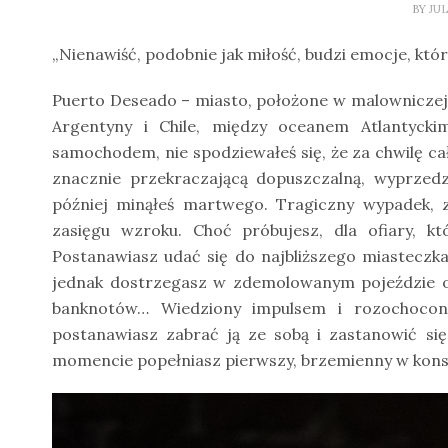
BY
JU
„Nienawiść, podobnie jak miłość, budzi emocje, któ
Puerto Deseado – miasto, położone w malowniczej P
Argentyny i Chile, między oceanem Atlantycki
samochodem, nie spodziewałeś się, że za chwilę cał
znacznie przekraczającą dopuszczalną, wyprzedzi
później minąłeś martwego. Tragiczny wypadek, 
zasięgu wzroku. Choć próbujesz, dla ofiary, kt
Postanawiasz udać się do najbliższego miasteczk
jednak dostrzegasz w zdemolowanym pojeździe otwa
banknotów… Wiedziony impulsem i rozochocony 
postanawiasz zabrać ją ze sobą i zastanowić s
momencie popełniasz pierwszy, brzemienny w kons