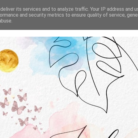
STRONA GŁÓWNA
O MNIE
WSPÓŁPRACA
eliver its services and to analyze traffic. Your IP address and 
ormance and security metrics to ensure quality of service, gen
abuse.