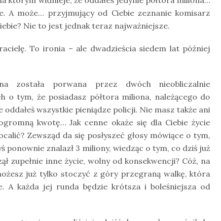
ie. A może… przyjmujący od Ciebie zeznanie komisarz
ebie? Nie to jest jednak teraz najważniejsze.
acielę. To ironia – ale dwadzieścia siedem lat później
ona została porwana przez dwóch nieobliczalnie
h o tym, że posiadasz półtora miliona, należącego do
 oddałeś wszystkie pieniądze policji. Nie masz także ani
 ogromną kwotę… Jak cenne okaże się dla Ciebie życie
 ocalić? Zewsząd da się posłyszeć głosy mówiące o tym,
 ponownie znalazł 3 miliony, wiedząc o tym, co dziś już
ął zupełnie inne życie, wolny od konsekwencji? Cóż, na
ożesz już tylko stoczyć z góry przegraną walkę, która
e. A każda jej runda będzie krótsza i boleśniejsza od