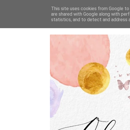
This site uses cookies from Google to d
are shared with Google along with perf
statistics, and to detect and address 