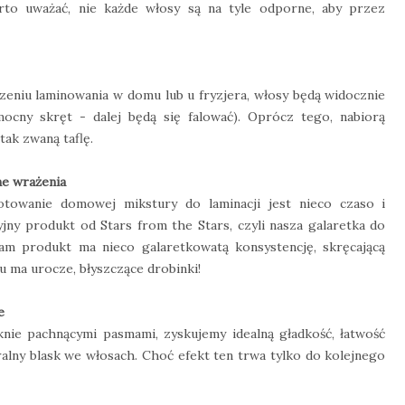
arto uważać, nie każde włosy są na tyle odporne, aby przez
zeniu laminowania w domu lub u fryzjera, włosy będą widocznie
mocny skręt - dalej będą się falować). Oprócz tego, nabiorą
tak zwaną taflę.
ne wrażenia
towanie domowej mikstury do laminacji jest nieco czaso i
jny produkt od Stars from the Stars, czyli nasza galaretka do
 Sam produkt ma nieco galaretkowatą konsystencję, skręcającą
 ma urocze, błyszczące drobinki!
e
ęknie pachnącymi pasmami, zyskujemy idealną gładkość, łatwość
alny blask we włosach. Choć efekt ten trwa tylko do kolejnego