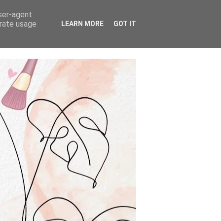
user-agent
erate usage
LEARN MORE
GOT IT