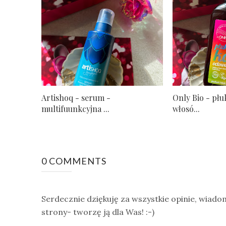
Artishoq - serum -
Only Bio - pł
multifuunkcyjna ...
włosó...
0 COMMENTS
Serdecznie dziękuję za wszystkie opinie, wiado
strony- tworzę ją dla Was! :-)