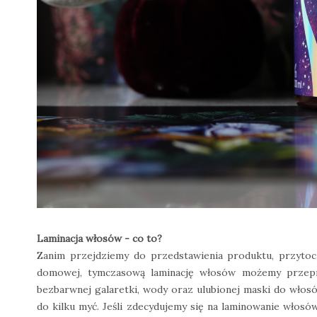
Laminacja włosów - co to?
Zanim przejdziemy do przedstawienia produktu, przytocz
domowej, tymczasową laminację włosów możemy przepro
bezbarwnej galaretki, wody oraz ulubionej maski do włos
do kilku myć. Jeśli zdecydujemy się na laminowanie włos