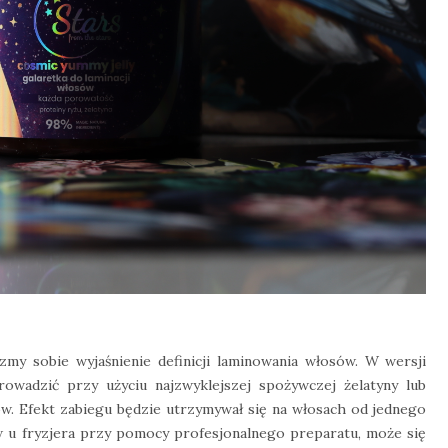
my sobie wyjaśnienie definicji laminowania włosów. W wersji
wadzić przy użyciu najzwyklejszej spożywczej żelatyny lub
ów. Efekt zabiegu będzie utrzymywał się na włosach od jednego
ów u fryzjera przy pomocy profesjonalnego preparatu, może się