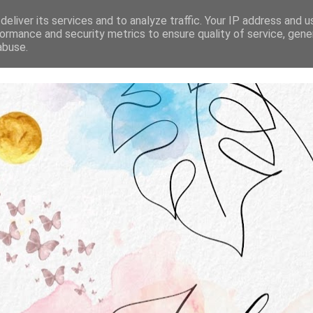
STRONA GŁÓWNA
O MNIE
WSPÓŁPRACA
eliver its services and to analyze traffic. Your IP address and 
ormance and security metrics to ensure quality of service, gen
abuse.