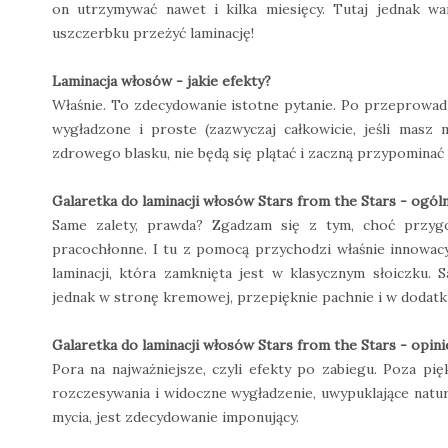
on utrzymywać nawet i kilka miesięcy. Tutaj jednak w
uszczerbku przeżyć laminację!
Laminacja włosów - jakie efekty?
Właśnie. To zdecydowanie istotne pytanie. Po przeprowad
wygładzone i proste (zazwyczaj całkowicie, jeśli masz 
zdrowego blasku, nie będą się plątać i zaczną przypominać 
Galaretka do laminacji włosów Stars from the Stars - ogól
Same zalety, prawda? Zgadzam się z tym, choć przygo
pracochłonne. I tu z pomocą przychodzi właśnie innowacy
laminacji, która zamknięta jest w klasycznym słoiczku.
jednak w stronę kremowej, przepięknie pachnie i w dodatku
Galaretka do laminacji włosów Stars from the Stars - opini
Pora na najważniejsze, czyli efekty po zabiegu. Poza pi
rozczesywania i widoczne wygładzenie, uwypuklające natur
mycia, jest zdecydowanie imponujący.