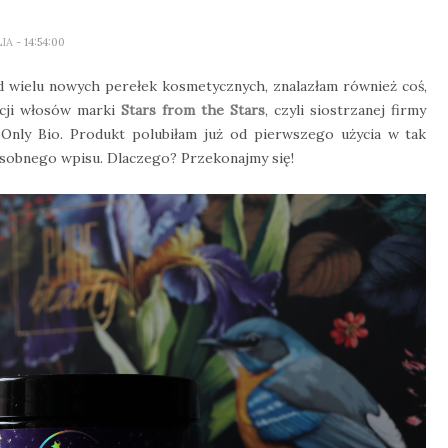
LIA
- 14:54:00
d wielu nowych perełek kosmetycznych, znalazłam również coś,
acji włosów marki
Stars from the Stars
, czyli siostrzanej firmy
nly Bio. Produkt polubiłam już od pierwszego użycia w tak
osobnego wpisu. Dlaczego? Przekonajmy się!