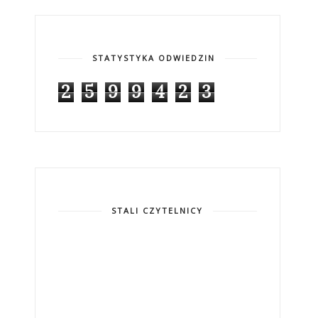
STATYSTYKA ODWIEDZIN
2
5
9
9
4
2
3
STALI CZYTELNICY