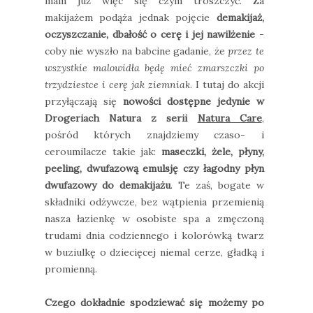
mam już więc się czym troszczyć. Za
makijażem podąża jednak pojęcie
demakijaż,
oczyszczanie, dbałość o cerę i jej nawilżenie
-
coby nie wyszło na babcine gadanie, że
przez te
wszystkie malowidła będę mieć zmarszczki po
trzydziestce i cerę jak ziemniak
. I tutaj do akcji
przyłączają się
nowości dostępne jedynie w
Drogeriach Natura z serii
Natura Care
,
pośród których znajdziemy czaso- i
ceroumilacze takie jak:
maseczki, żele, płyny,
peeling, dwufazową emulsję czy łagodny płyn
dwufazowy do demakijażu
. Te zaś, bogate w
składniki odżywcze, bez wątpienia przemienią
nasza łazienkę w osobiste spa a zmęczoną
trudami dnia codziennego i kolorówką twarz
w buziulkę o dziecięcej niemal cerze, gładką i
promienną.
Czego dokładnie spodziewać się możemy po