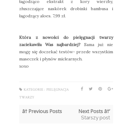
łagodząco ekstrakt z kory wierzby,
złuszczające naskórek drobinki bambusa i
łagodzący aloes. 7,99 zł.
Która z nowości do pielęgnacji twarzy
zaciekawiła Was najbardziej?
Sama już nie
mogę się doczekać testów- przede wszystkim
maseczek i płynów miclearnych.
xoxo
KATEGORIE :
PIELĘGNACJA
TWARZY
â† Previous Posts
Next Posts â†’
Starszy post