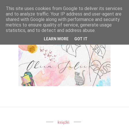
This site uses cookies from Google to deliver its services
and to analyze traffic. Your IP address and user-agent are
shared with Google along with performance and security
metrics to ensure quality of service, generate usage
statistics, and to detect and address abuse.
LEARN MORE
GOT IT
książki