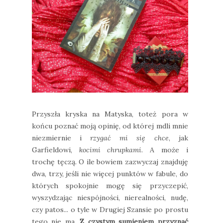
Przyszła kryska na Matyska, toteż pora w
końcu poznać moją opinię, od której mdli mnie
niezmiernie i
rzygać mi się chce
, jak
Garfieldowi,
kocimi chrupkami
. A może i
trochę tęczą. O ile bowiem zazwyczaj znajduję
dwa, trzy, jeśli nie więcej punktów w fabule, do
których spokojnie mogę się przyczepić,
wyszydzając niespójności, nierealności, nudę,
czy patos... o tyle w Drugiej Szansie po prostu
tego nie ma.
Z czystym sumieniem przyznać