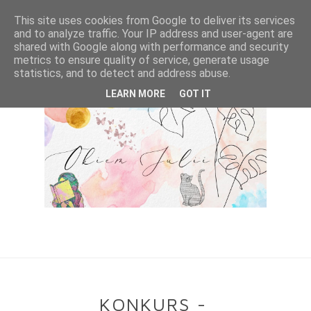
This site uses cookies from Google to deliver its services
and to analyze traffic. Your IP address and user-agent are
shared with Google along with performance and security
metrics to ensure quality of service, generate usage
statistics, and to detect and address abuse.
LEARN MORE
GOT IT
KONKURS -