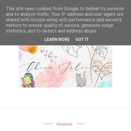
This site uses cookies from Google to deliver its services
and to analyze traffic. Your IP address and user-agent are
shared with Google along with performance and security
metrics to ensure quality of service, generate usage
statistics, and to detect and address abuse.
LEARN MORE
GOT IT
biżuteria