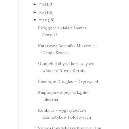
maj
(19)
►
kwi
(16)
►
mar
(18)
▼
Pielęgnacja ciała z Joanna
Sensual
Katarzyna Berenika Miszczuk -
Druga Szansa
Uzupełnij ubytki keratyny we
włosie z Novex Kerati...
Penelope Douglas - Dręczyciel
Bingospa - alpejska kąpiel
mleczna
Konkurs - wygraj zestaw
kosmetyków kolorowych
Świeca Candleberry Bourbon Jim