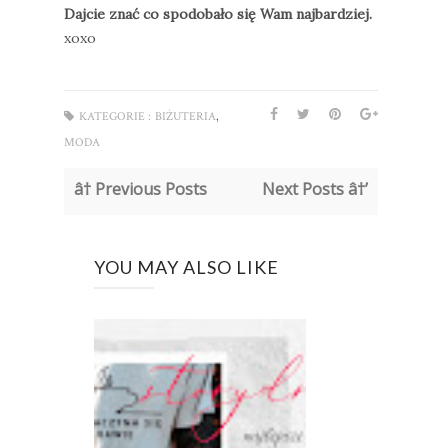
Dajcie znać co spodobało się Wam najbardziej.
xoxo
,
KATEGORIE :
BIŻUTERIA
MODA
â† Previous Posts
Next Posts â†’
YOU MAY ALSO LIKE