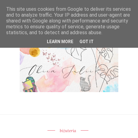
This site uses cookies from Google to deliver its services
and to analyze traffic. Your IP address and user-agent are
shared with Google along with performance and security
metrics to ensure quality of service, generate usage
statistics, and to detect and address abuse.
LEARN MORE
GOT IT
biżuteria