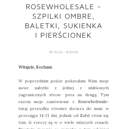
ROSEWHOLESALE -
SZPILKI OMBRE,
BALETKI, SUKIENKA
I PIERŚCIONEK
BY
JULIA
- 15:39:00
Witajcie, Kochani.
W poprzednim poście pokazałam Wam moje
nowe nabytki z jednej z ulubionych
zagranicznych stron- pora na drugą. Tym
razem moje zamówienie z
Rosewholesale
-
tutaj przesyłka również dociera do mnie w
przeciągu 14-21 dni, jednak od Zaful różni się
tym, iż rzeczy są w o wiele niższych cenach.