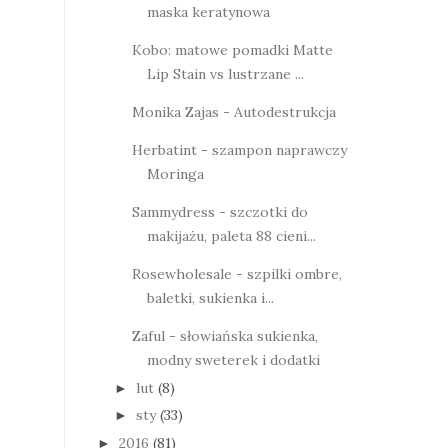
maska keratynowa
Kobo: matowe pomadki Matte
Lip Stain vs lustrzane ...
Monika Zajas - Autodestrukcja
Herbatint - szampon naprawczy
Moringa
Sammydress - szczotki do
makijażu, paleta 88 cieni...
Rosewholesale - szpilki ombre,
baletki, sukienka i...
Zaful - słowiańska sukienka,
modny sweterek i dodatki
lut
(8)
►
sty
(33)
►
2016
(81)
►