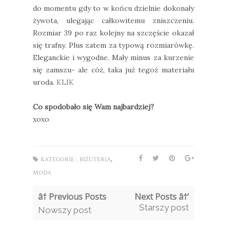
do momentu gdy to w końcu dzielnie dokonały
żywota, ulegając całkowitemu zniszczeniu.
Rozmiar 39 po raz kolejny na szczęście okazał
się trafny. Plus zatem za typową rozmiarówkę.
Eleganckie i wygodne. Mały minus za kurzenie
się zamszu- ale cóż, taka już tegoż materiału
uroda.
KLIK
Co spodobało się Wam najbardziej?
xoxo
,
KATEGORIE :
BIŻUTERIA
MODA
â† Previous Posts
Next Posts â†’
Starszy post
Nowszy post