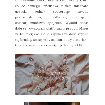
2.
Czerwone botki z łańcuszkiem.
Początkowo
co do samego łańcuszka miałam mieszane
uczucia, jednak spacerując szybko
przekonałam się, iż botki się podobają i
zbierają mnóstwo spojrzeń. Wysoki obcas
dobrze równoważy platforma z przodu. Minus
za to, iż ciężko się je zapina i że dość szybko
się brudzą, zważywszy na zamszowy materiał. I
tutaj rozmiar 39 okazał się być trafny.
KLIK