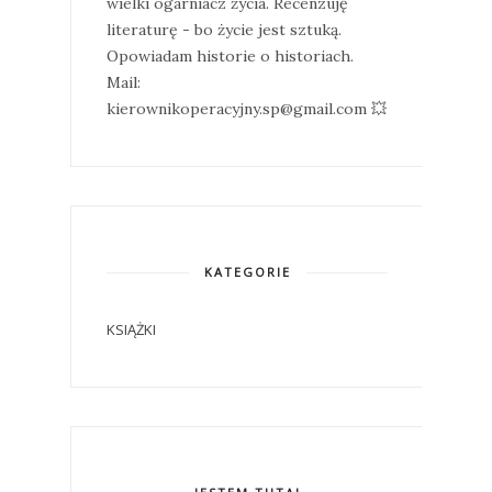
wielki ogarniacz życia. Recenzuję
literaturę - bo życie jest sztuką.
Opowiadam historie o historiach.
Mail:
kierownikoperacyjny.sp@gmail.com 💥
KATEGORIE
KSIĄŻKI