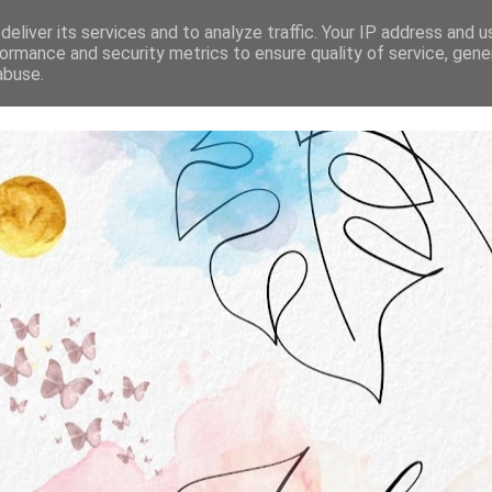
STRONA GŁÓWNA
O MNIE
WSPÓŁPRACA
eliver its services and to analyze traffic. Your IP address and 
ormance and security metrics to ensure quality of service, gen
abuse.