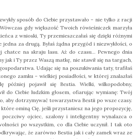
wykły sposób do Ciebie przystawało – nie tylko z racji
i. Wówczas gdy większość Twoich rówieśniczek marzyła
ieńca z wnioski, Ty przemieszczałaś się dzięki różnymi
 jedna za drugą. Byłaś żądna przygód i niezwykłości, o
j chatce na skraju lasu. Aż do czasu… Pewnego dnia
 jak i Ty przez Waszą matkę, nie stawił się na targach,
spodarstwa. Udając się na poszukiwania taty, trafiłaś
nego zamku – wielkiej posiadłości, w której znalazłaś
 później pojawił się Bestia. Wielki, wilkopodobny,
ł do Ciebie ludzkim głosem, ofiarując wymianę: Twój
a to, aby dotrzymywać towarzystwa Bestii po wsze czasy.
które ominą Cię, jeśli przystaniesz na jego propozycję,
poczciwy ojciec, szalony i inteligentny wynalazca o
olności po wszystkim, co dla Ciebie uczynił. I tak oto
dkrywając, że zarówno Bestia jak i cały zamek wraz ze