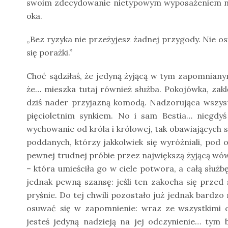
swoim zdecydowanie nietypowym wyposażeniem nie
oka.
„Bez ryzyka nie przeżyjesz żadnej przygody. Nie osi
się porażki.”
Choć sądziłaś, że jedyną żyjącą w tym zapomnianym
że… mieszka tutaj również służba. Pokojówka, zak
dziś nader przyjazną komodą. Nadzorująca wszystko
pięcioletnim synkiem. No i sam Bestia… niegdyś 
wychowanie od króla i królowej, tak obawiających si
poddanych, którzy jakkolwiek się wyróżniali, pod 
pewnej trudnej próbie przez największą żyjącą wówc
– która umieściła go w ciele potwora, a całą słu
jednak pewną szansę: jeśli ten zakocha się przed
pryśnie. Do tej chwili pozostało już jednak bardzo
osuwać się w zapomnienie: wraz ze wszystkimi o
jesteś jedyną nadzieją na jej odczynienie… tym b