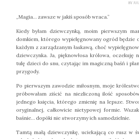
BY
JU
„Magia… zawsze w jakiś sposób wraca.”
Kiedy byłam dziewczynką, moim pierwszym ma
domkiem, którego wypielęgnowany ogród będzie ok
każdym z zarządzanym łaskawą, choć wypielęgnowaną
dziewczynka. Ja, pięknowłosa królowa, oczekuję
tulę dzieci do snu, czytając im magiczną baśń i pla
przygody.
Po pierwszym zawodzie miłosnym, moje królestwo 
próbowałam ziścić na niezliczoną ilość sposobó
jednego księcia, którego zmienię na lepsze. Stwor
oryginalnej, całkowicie nietypowej formie. Wsz
baśnie… dopóki nie stworzymy ich samodzielnie.
Tamtą małą dziewczynkę, uciekającą co rusz w świa