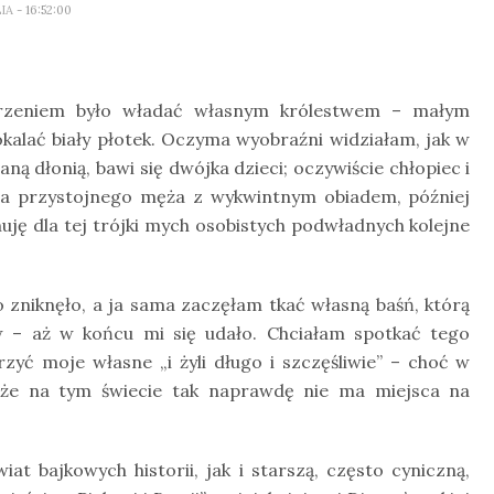
LIA
- 16:52:00
rzeniem było władać własnym królestwem – małym
alać biały płotek. Oczyma wyobraźni widziałam, jak w
 dłonią, bawi się dwójka dzieci; oczywiście chłopiec i
 na przystojnego męża z wykwintnym obiadem, później
nuję dla tej trójki mych osobistych podwładnych kolejne
zniknęło, a ja sama zaczęłam tkać własną baśń, którą
w – aż w końcu mi się udało. Chciałam spotkać tego
zyć moje własne „i żyli długo i szczęśliwie” – choć w
akże na tym świecie tak naprawdę nie ma miejsca na
t bajkowych historii, jak i starszą, często cyniczną,