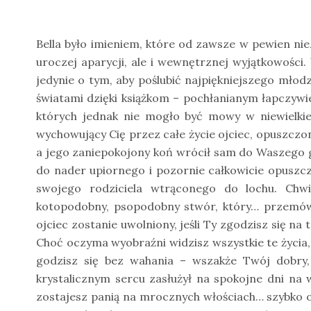
Bella było imieniem, które od zawsze w pewien niez
uroczej aparycji, ale i wewnętrznej wyjątkowośc
jedynie o tym, aby poślubić najpiękniejszego młodz
światami dzięki książkom – pochłanianym łapczywie
których jednak nie mogło być mowy w niewielkie
wychowujący Cię przez całe życie ojciec, opuszczony
a jego zaniepokojony koń wrócił sam do Waszego go
do nader upiornego i pozornie całkowicie opuszczo
swojego rodziciela wtrąconego do lochu. Chwilę
kotopodobny, psopodobny stwór, który… przemówi
ojciec zostanie uwolniony, jeśli Ty zgodzisz się n
Choć oczyma wyobraźni widzisz wszystkie te życia, 
godzisz się bez wahania – wszakże Twój dobry, 
krystalicznym sercu zasłużył na spokojne dni na w
zostajesz panią na mrocznych włościach… szybko o