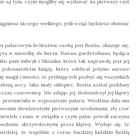
 są tym, czym mogliby się wydawać na pierwszy rzut
ągniesz niczego wielkiego, jeśli wciąż będziesz obawiać
 pałacowym królestwie osobą jest Bestia, okazuje się,
lęta w miotełkę do kurzu. Dawna garderobiana, będąca
 pani imbryk i filiżanka, która tak naprawdę jest jej
jedenastoletni książę, który odebrał jedynie surowe
ę magii i inności, że próbujących pozbyć się wszystkich
osłoną nocy. Jako mały chłopiec, Bestia został poddany
zas czarownicę. Nie zdając jej, doświadczył jej klątwy
żbę przemieniła w wyposażenie pałacu. Wiedźma dała mu
 swoimi dwudziestymi pierwszymi urodzinami, zły czar
 niewiele czasu, w związku z czym pałac powoli zaczyna
sobami, skrzywdzonymi przez klątwę. Wydaje się, że
ardziej, że wspólnie z coraz bardziej ludzkim Bestią