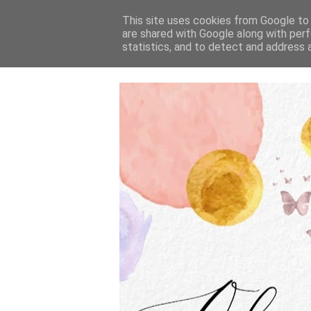
This site uses cookies from Google to d
are shared with Google along with perf
statistics, and to detect and address 