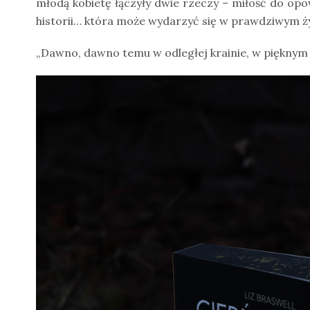
młodą kobietę łączyły dwie rzeczy – miłość do opowi
historii… która może wydarzyć się w prawdziwym ży
„Dawno, dawno temu w odległej krainie, w pięknym