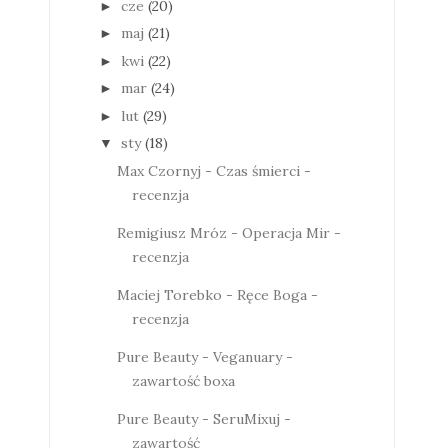
cze
(20)
►
maj
(21)
►
kwi
(22)
►
mar
(24)
►
lut
(29)
►
sty
(18)
▼
Max Czornyj - Czas śmierci -
recenzja
Remigiusz Mróz - Operacja Mir -
recenzja
Maciej Torebko - Ręce Boga -
recenzja
Pure Beauty - Veganuary -
zawartość boxa
Pure Beauty - SeruMixuj -
zawartość