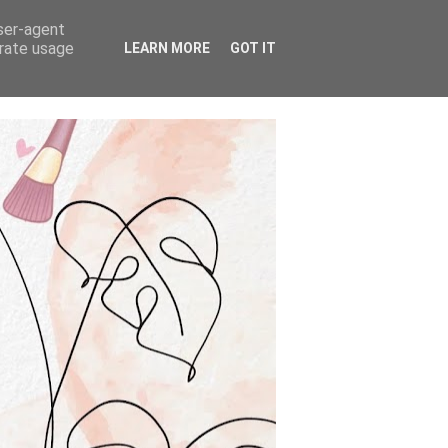
user-agent
erate usage
LEARN MORE
GOT IT