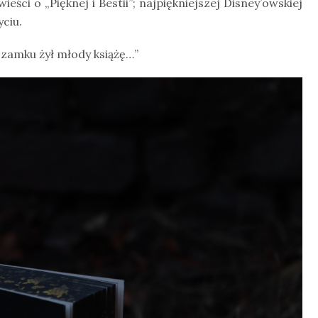
eści o „Pięknej i Bestii”; najpiękniejszej Disney’owskiej
ciu.
 zamku żył młody książę…”