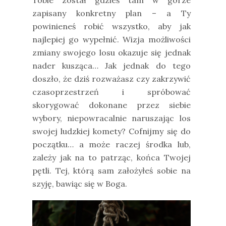
zapisany konkretny plan – a Ty
powinieneś robić wszystko, aby jak
najlepiej go wypełnić. Wizja możliwości
zmiany swojego losu okazuje się jednak
nader kusząca… Jak jednak do tego
doszło, że dziś rozważasz czy zakrzywić
czasoprzestrzeń i spróbować
skorygować dokonane przez siebie
wybory, niepowracalnie naruszając los
swojej ludzkiej komety? Cofnijmy się do
początku… a może raczej środka lub,
zależy jak na to patrząc, końca Twojej
pętli. Tej, którą sam założyłeś sobie na
szyję, bawiąc się w Boga.