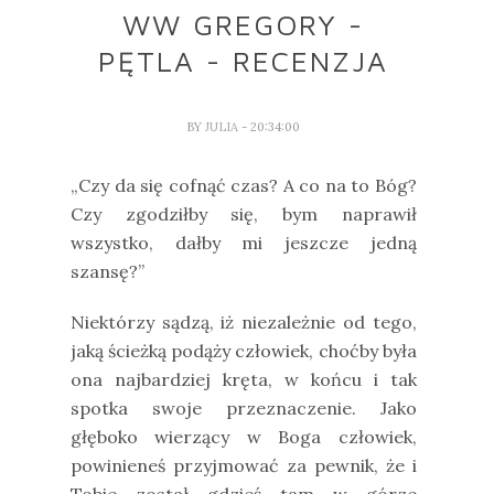
WW GREGORY -
PĘTLA - RECENZJA
BY
JULIA
- 20:34:00
„Czy da się cofnąć czas? A co na to Bóg?
Czy zgodziłby się, bym naprawił
wszystko, dałby mi jeszcze jedną
szansę?”
Niektórzy sądzą, iż niezależnie od tego,
jaką ścieżką podąży człowiek, choćby była
ona najbardziej kręta, w końcu i tak
spotka swoje przeznaczenie. Jako
głęboko wierzący w Boga człowiek,
powinieneś przyjmować za pewnik, że i
Tobie został gdzieś tam w górze