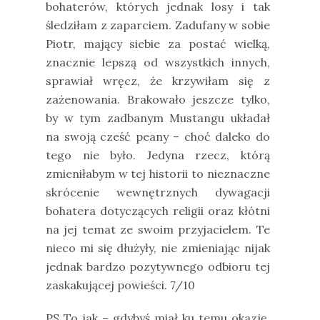
bohaterów, których jednak losy i tak
śledziłam z zaparciem. Zadufany w sobie
Piotr, mający siebie za postać wielką,
znacznie lepszą od wszystkich innych,
sprawiał wręcz, że krzywiłam się z
zażenowania. Brakowało jeszcze tylko,
by w tym zadbanym Mustangu układał
na swoją cześć peany – choć daleko do
tego nie było. Jedyna rzecz, którą
zmieniłabym w tej historii to nieznaczne
skrócenie wewnętrznych dywagacji
bohatera dotyczących religii oraz kłótni
na jej temat ze swoim przyjacielem. Te
nieco mi się dłużyły, nie zmieniając nijak
jednak bardzo pozytywnego odbioru tej
zaskakującej powieści. 7/10
PS To jak – gdybyś miał ku temu okazję,