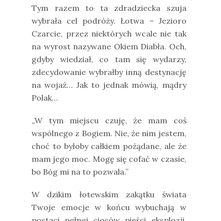
Tym razem to ta zdradziecka szuja
wybrała cel podróży. Łotwa – Jezioro
Czarcie, przez niektórych wcale nie tak
na wyrost nazywane Okiem Diabła. Och,
gdyby wiedział, co tam się wydarzy,
zdecydowanie wybrałby inną destynację
na wojaż… Jak to jednak mówią, mądry
Polak…
„W tym miejscu czuję, że mam coś
wspólnego z Bogiem. Nie, że nim jestem,
choć to byłoby całkiem pożądane, ale że
mam jego moc. Mogę się cofać w czasie,
bo Bóg mi na to pozwala.”
W dzikim łotewskim zakątku świata
Twoje emocje w końcu wybuchają w
postaci pełnej ciosów pięści eksplozji.