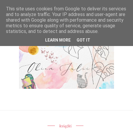
This site uses cookies from Google to deliver its services
and to analyze traffic. Your IP address and user-agent are
shared with Google along with performance and security
metrics to ensure quality of service, generate usage
statistics, and to detect and address abuse.
LEARN MORE
GOT IT
książki