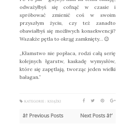
odważyłbyś się cofnąć w czasie i
spróbować zmienić coś w swoim
przyszłym życiu, czy też zanadto
obawiałbyś się możliwych konsekwencji?
Wszakże pętla to okrąg zamknięty…
😉
„Kłamstwo nie popłaca, rodzi całą serię
kolejnych łgarstw, kaskadę wymysłów,
które się zapętlają, tworząc jeden wielki
bałagan.”
KATEGORIE :
KSIĄŻKI
â† Previous Posts
Next Posts â†’