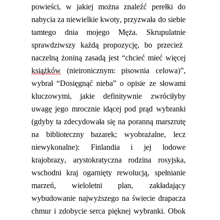
powieści
, w
jaki
ej można znaleźć perełki do
nabycia za niewielkie kwoty, przyzwała do siebie
tamtego dnia mojego Męża. Skrupulatnie
sprawdziwszy każdą propozycję, bo przecież
naczelną żoniną zasadą jest “chcieć mieć więcej
książków
(nieironicznym: pisownia celowa)”
,
wybrał
“Dosięgnąć nieba” o opisie ze słowami
kluczowymi, jakie definitywnie zwróciłyby
uwagę jego mrocznie idąc
ej pod prąd wybranki
(gdyby ta zdecydowała się na poranną marszrutę
na biblioteczny bazarek; wyobrażalne, lecz
niewykonalne): Finlandia
i jej lodowe
krajobrazy
, arystokratyczna rodzina rosyjska,
wschodni kraj ogarnięty rewolucją,
spełni
a
nie
marzeń, wieloletni plan, zakładający
wybudowanie najwyższego na świecie drapacza
chmur i zdobycie serca
piękn
ej wybranki. Obok