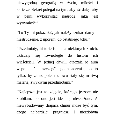
niewygodną geografią w życiu, miłości i
karierze. Sekret polegał na tym, aby iść dalej, aby
w pełni wykorzystać nagrodę, jaką jest
wytrwałość.”
“To Ty mi pokazałeś, jak należy szukać damy –
niestrudzenie, z uporem, do ostatniego tchu.”
“Przedmioty, historie istnienia niektórych z nich,
układały się równolegle do historii ich
właścicieli. W jednej chwili otaczała je aura
wspomnień i szczególnego znaczenia, po to
tylko, by zaraz potem znowu stały s
ię martwą
materią, zwykłymi przedmiotami.”
“Najlepsze jest to zdjęcie, którego jeszcze nie
zrobiłam, bo ono jest idealne, nieskażone. A
niewybudowany drapacz chmur może być tym,
czego najbardziej pragniesz. I niezdobyta