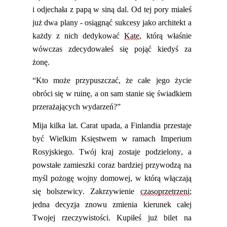
i odjechała z papą w siną dal. Od tej pory miałeś
już dwa plany - osiągnąć sukcesy jako architekt a
każdy z nich dedyk
ować
Kate
, którą właśnie
wówczas zdecydowałeś się pojąć kiedyś za
żonę.
“Kto może przypuszczać, że całe jego życie
obróci się w ruinę, a on sam stanie się świadkiem
przerażających wydarzeń?”
Mija kilka lat.
Carat upada
, a
Finlandia przestaje
być Wielkim Księstwem w ramach Imperium
Rosyjskiego
. Twój kraj zostaje podzielony, a
powstałe
zamieszki coraz bardziej przywodzą na
myśl pożogę wojny domowej, w którą włączają
się bolszewicy. Zakrzywienie
czasoprzetrzeni
;
jedna decyzja
znowu zmienia kierunek całej
Twojej rzeczywistości. Kupiłeś już bilet na