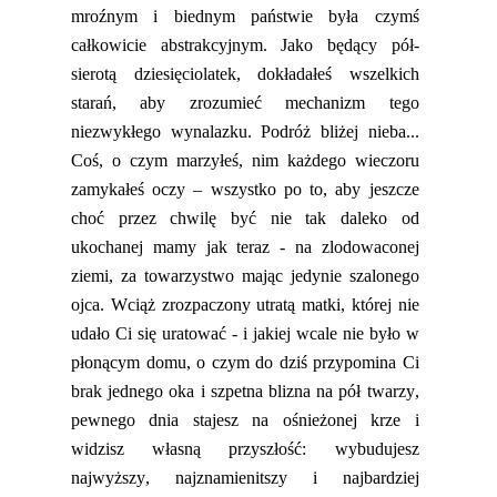
mroźnym i biednym państwie była czymś
całkowicie abstrakcyjnym.
Jako będący
pół-
sierotą dziesięciolatek
,
dokładał
eś
wszelkich
starań, aby zrozumieć mechanizm tego
niezwykłego wynalazku.
Podróż bliżej nieba...
Coś, o czym marzył
eś
, nim każdego wieczoru
zamykał
eś
oczy – wszystko po to, aby jeszcze
choć przez chwilę być nie tak daleko od
ukochanej mamy jak teraz
-
na zlodowaconej
ziemi
, za towarzystwo mając jedynie szalonego
ojca.
Wciąż zrozpaczony utratą matki, której nie
udało Ci się uratować - i jakiej wcale nie było w
płonącym domu, o czym do dziś przypomina Ci
brak jednego oka i szpetna blizna na pół twarzy
,
pewnego dnia stajesz na ośnieżonej krze i
widzisz własną przyszłość: wybudujesz
najwyższy, najznamienitszy i najbardziej