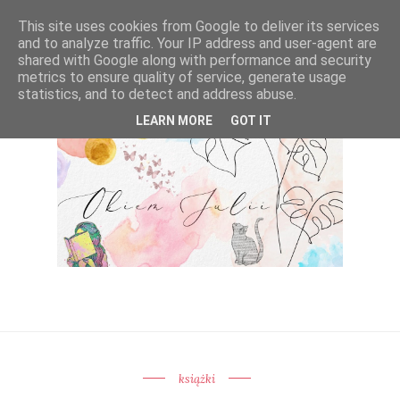
This site uses cookies from Google to deliver its services
and to analyze traffic. Your IP address and user-agent are
shared with Google along with performance and security
metrics to ensure quality of service, generate usage
statistics, and to detect and address abuse.
LEARN MORE
GOT IT
książki