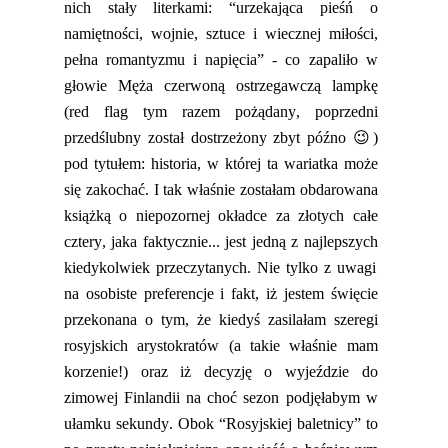
nich stały literkami:
“
urzekająca pieśń o
namiętności, wojnie, sztuce i wiecznej miłości,
pełna romantyzmu i napięcia
”
- co zapaliło w
głowie Męża
czerwoną ostrzegawczą lampkę
(
red flag
tym razem pożądany, poprzedni
przedślubny został dostrzeżony zbyt późno
😉
)
pod tytułem: historia, w której ta wariatka może
się zakochać. I tak w
łaśn
ie zostałam obdarowana
książką o niepozornej okładce za złotych całe
cztery, jaka faktycznie... jest jedną z najlepszych
kiedykolwiek przeczytanych. Nie tylko z uwagi
na osobiste preferencje i fakt, iż jestem święcie
przekonana o tym, że kiedyś zasilałam szeregi
rosyjskich arystokratów (a takie właśnie mam
korzenie!) oraz iż decyzję o
wyjeździe do
zimowej Finlandii na choć sezon podjęłabym w
ułamku sekundy. Obok “Rosyjskiej baletnicy” to