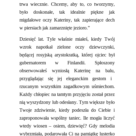
trwa wiecznie. Chcemy, aby to, co tworzymy,
było doskonałe, tak idealnie piękne jak
migdałowe oczy Kateriny, t
ak zapierające dech
w piersiach jak zamarznięte jezioro.”
Dziesięć lat. Tyle właśnie miałeś, kiedy Twój
wzrok napotkał zielone oczy dziewczynki,
będącej rosyjską arystokratką, której ojciec był
gubernatorem w Finlandii. Spłoszony
obserwowałeś wyniosłą Katerinę na balu,
przyglądając się jej eleganckim gestom i
rzucanym wszystkim zagadkowym uśmiechom.
Każdy chłopiec na tamtym przyjęciu został przez
nią wy
szydzony
lub odesłany. Tym większe było
Twoje zdziwienie, kiedy podeszła do Ciebie i
zaproponowała wspólny taniec. Ile mogła liczyć
wtedy wiosen – osiem, dziewięć
?
G
dy melodia
wybrzmiała, podarowała Ci na pamiątkę lusterko