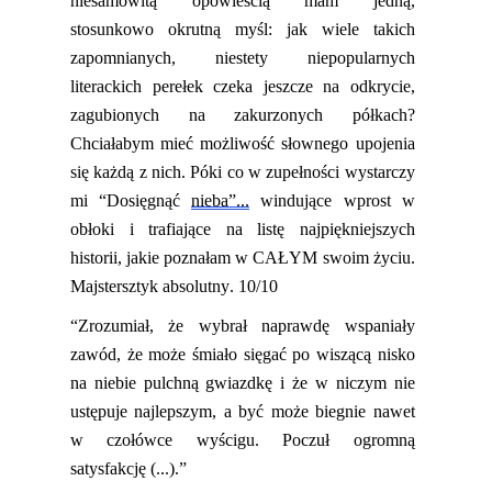
niesamowitą opowieścią mam jedną,
stosunkowo
okrutną
myśl:
jak wiele takich
zapomnianych, niestety niepopularnych
literackich perełek czeka jeszcze na odkrycie,
zagubionych na zakurzonych półkach?
Chciałabym mieć możliwość
słownego upojenia
się każdą z nich. Póki co w zupełności wystarczy
mi “Dosięgnąć
nieba”...
windujące wprost w
obłoki i trafiające na listę najpiękniejszych
historii, jakie poznałam w
CAŁYM
swoim życiu.
Majstersztyk absolutny. 10/10
“Zrozumiał, że wybrał naprawdę wspaniały
zawód, że może śmiało sięgać po wiszącą nisko
na niebie pulchną gwiazdkę i że w niczym nie
ustępuje najlepszym, a być może biegnie nawet
w czołówce wyścigu.
Poczuł ogromną
satysfakcję (...).
”