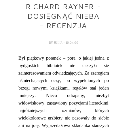
RICHARD RAYNER -
DOSIĘGNĄĆ NIEBA
- RECENZJA
BY
JULIA
- 16:04:00
Był piątkowy poranek – pora, o jakiej jedna z
bydgoskich bibliotek nie cieszyła się
zainteresowaniem odwiedzających. Za szeregiem
uśmiechaj
ących oczy, bo wy
pełnionych po
brzegi nowymi książkami
,
regałów stał jeden
mniejszy. Nieco odrapany,
niezbyt
widowiskowy, zastawiony
pozycjami literackimi
najróżniejszych rozmiarów, których
wielokolorowe grzbiety nie pasowały do siebie
ani na jotę. Wyprzedażowa składanka starszych