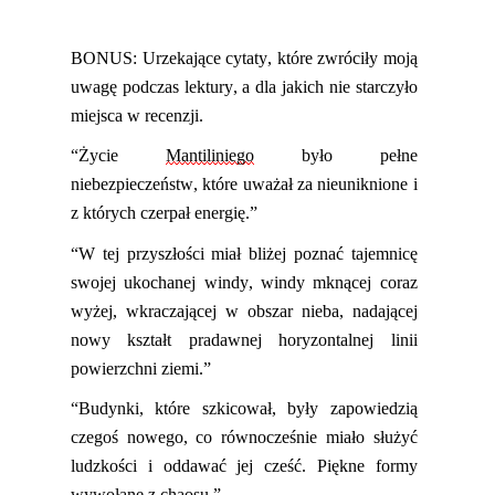
BONUS: Urzekające cytaty, które zwróciły moją
uwagę podczas lektury, a dla jakich nie starczyło
miejsca w recenzji.
“
Życie
Mantiliniego
było pełne
niebezpieczeństw, które uważał za nieuniknione i
z których czerpał energię.”
“W tej przyszłości miał bliżej poznać tajemnicę
swojej ukochanej windy, windy mknącej coraz
wyżej, wkraczającej w obszar nieba, nadającej
nowy kształt pradawnej
horyzontalnej linii
powierzchni ziemi.”
“Budynki, które szkicował, były zapowiedzią
czegoś nowego, co równocześnie miało służyć
ludzkości i oddawać jej cześć. Piękne formy
wywołane z chaosu.”