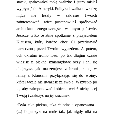
statek, spakowałeś małą walizkę i jutro miałeś
wypłynąć do Ameryki. Polityka i walka o władzę
nigdy nie leżały w zakresie Twoich
zainteresowań, więc postanowiłeś spróbować
architektonicznego szczęścia w innym
państwie
.
Jeszcze tylko ostatnie spotkanie z przyjacielem
Klausem, który bardzo chce Ci przedstawić
narzeczoną przed Twoim wyjazdem. A potem
,
och okrutna ironio losu, po tak długim czasie
widzisz te piękne szmaragdowe oczy i ani się
obejrzysz, jak maszerujesz z bronią ramię w
ramię z Klausem, przyłączając się do wojny,
której
wcale nie uważasz za swoją. Wszystko po
to, aby zaimponować kobiecie wciąż niebędącej
Twoją i zasłużyć na jej szacunek.
“Była taka piękna, taka chłodna i opanowana...
(...) Popatrzyła na mnie tak, jak nigdy nikt na