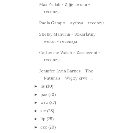
Max Fudali - Zdjęcie snu -
recenzja
Paola Gampo - Aythya - recenzja
Shelby Mahurin - Szkarłatny
welon - recenzja
Catherine Walsh - Zaśnieżeni -
recenzja
Jennifer Lynn Barnes - The
Naturals - Więzy krwi -...
lis
(30)
►
paź
(30)
►
wrz
(27)
►
sie
(28)
►
lip
(25)
►
cze
(20)
►