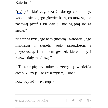
Katerina.”
“
(...)
jeśli ktoś zagradza Ci dostęp do drabiny,
wspinaj się po jego głowie: bierz, co możesz, nie
zadawaj pytań i idź
dalej; i nie
oglądaj się za
siebie.”
“Katerina była jego namiętnością i słabością, jego
inspiracją i ślepotą, jego przeszłością i
przyszłością, i milionem gwiazd, które raniły i
rozświetlały mu duszę.”
“-To takie piękne, cudowne rzeczy - powiedziała
cicho. - Czy ja Cię zniszczyłam, Esko?
-Stworzyłaś mnie - odparł.”
KATEGORIE :
KSIĄŻKI