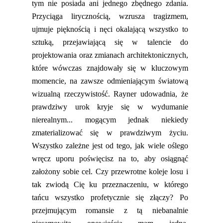
tym nie posiada ani jednego zbędnego zdania.
Przyciąga
lirycznością
, wzrusza tragizmem,
ujmuje pięknoś
cią i nęci okalającą wszystko to
sztuką, przejawiając
ą
się w talencie do
projektowania oraz zmianach architektonicznych,
które wówczas znajdowały się w kluczowym
momencie, na zawsze odmieniając
ym
światową
wizualną rzeczywis
tość.
Rayner udowadnia, że
prawdziw
y urok
kryje się w wydumanie
nierealnym... mogącym jednak niekiedy
zmaterializować się w prawdziwym życiu.
Wszystko zależne jest od tego, jak wiele oślego
wręcz uporu
poświęcisz na to, aby osiągnąć
założony sobie cel.
Czy przewrotne koleje losu i
tak zwiodą Cię ku przeznaczeniu
, w którego
tańcu wszystko profetycznie się złączy
?
Po
przejmującym romansie z tą niebanalnie