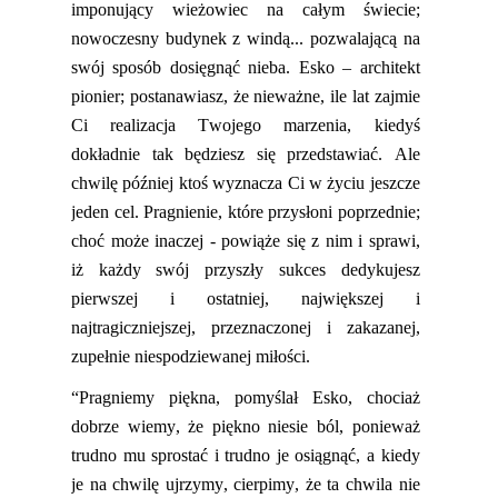
imponujący wieżowiec na całym świecie;
nowoczesny budynek z windą
... pozwalającą na
swój sposób dosięgnąć nieba. Esko – architekt
pionier; postanawiasz, że nieważne, ile lat zaj
mie
Ci realizacja Twojego marzenia, kiedyś
dokładnie tak będziesz się przedstawiać. Ale
chwilę później ktoś wyznacza Ci w życiu jeszcze
jeden cel. Pragnienie, które przysłoni poprzednie;
choć może
inaczej
- powi
ąże się z nim i sprawi,
iż każdy swój przyszły sukces dedykujesz
pierwszej i ostatniej, największej i
najtragiczniejszej, przeznaczonej i zakazanej
,
zupełnie niespodziewanej miłości.
“Pragniemy piękna, pomyślał Esko, chociaż
dobrze wiemy, że piękno niesie b
ól, ponieważ
trudno mu sprostać i trudno je osiągnąć, a kiedy
je na chwilę ujrzymy, cierpimy, że ta chwila nie