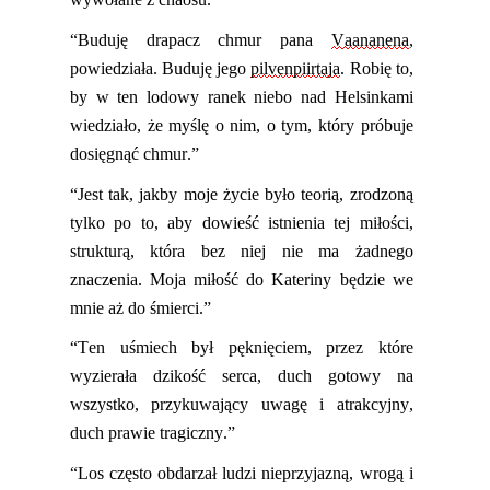
“Buduję drapacz chmur pana
Vaananena
,
powiedziała. Buduję jego
pilvenpiirtaja
. Robię to,
by w ten lodowy ranek niebo nad Helsinkami
wiedziało, że myślę o nim, o tym, który próbuje
dosięgnąć chmur.”
“
Jest tak, jakby moje życie było teorią, zrodzoną
tylko po to, aby dowieść istnienia tej miłości,
strukturą, która bez niej nie ma żadnego
znaczenia. Moja miłość do Kateriny będzie we
mnie aż do śmierci.”
“Ten uśmiech był pęknięciem, przez które
wyzierała dzikość serca, duch gotowy na
wszystko, przykuwający uwagę i atrakcyjny,
duch prawie tragiczny.”
“
Los często obdarzał ludzi nieprzyjazną, wrogą i