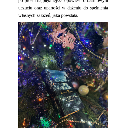
po prostu najpiękniejsza opowieść o
baśniowym
uczuciu
oraz
upartości w dążeniu
do spełnienia
własnych zało
ż
eń
, jaka powstała.