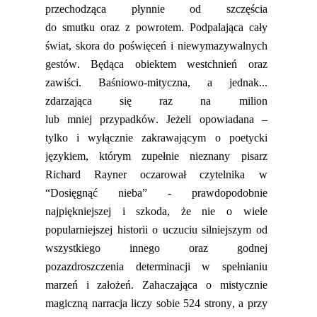
przechod
ząca płynnie od szczęścia
do
smutku
oraz
z powrotem
. Podpalająca cały
świat, skora do poświęceń i niewymazywalnych
gestów.
Będąca obiektem westchnień oraz
zawiści. Baśniowo-mityczna, a jednak...
zdarzająca się raz na milion
lub
mniej
przypadków. Jeżeli opowiadana –
tylko i wyłącznie zakrawającym o poetycki
językiem, którym zupełnie nieznany pi
sarz
Richard Rayner oczarował czytelnika w
“Dosięgnąć nieba” - prawdopodobnie
najpiękniejszej i szkoda, że nie o wiele
popularniejszej historii o uczuciu silniejszym od
wszystkiego innego o
raz godnej
pozazdroszczenia determinacji w spełnianiu
marzeń
i
założeń. Za
haczająca
o mistycznie
magiczną narracja liczy sobie 524 stro
ny, a przy