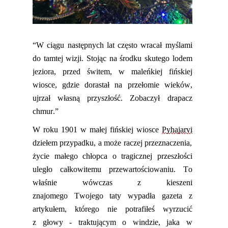
“
W ciągu następnych lat często wracał myślami
do tamtej wizji. Stojąc na środku skutego lodem
jeziora, przed świtem, w maleńkiej fińskiej
wiosce, gdzie dorastał na przełomie wieków,
ujrzał własną przyszłość. Zobaczył
drapacz
chmur.”
W roku 1901 w małej fińskiej wiosce
Pyhajarvi
dziełem przypadku, a może raczej przeznaczenia,
życie małego chłopca o tragicznej przeszłości
uległo całkowitemu przewartościowaniu.
To
właśnie wówczas z kieszeni
znajomego
Twojego
taty wypadła gazeta z
artykułem, którego
nie potrafiłeś
wyrzucić
z
głowy - traktującym o windzie, jaka w