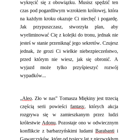
wykręcić się z obowiązku.
Musisz
spędzić ten
czas pod
pogardliwym
wzrokiem
królowej
, która
na każdym kroku okazuje Ci niechęć i pogardę.
Jak przypuszczasz
,
stworzyła plan, aby
wyeliminować Cię z kolejki do tronu, jednak nie
jesteś w stanie przeniknąć jego sekretów. Czujesz
jednak, że grozi Ci wielkie niebezpieczeństwo,
przed którym nie wiesz, jak się obronić. A
wyjazd może tylko przyśpieszyć rozwój
wypadków...
„
Aleo
. Zło w nas” Tomasza Miękiny jest
trzecią
częścią serii
powieści
fantasy
, któr
ych
akcja
rozgrywa się w zamieszka
n
ym przez ludzi
królestwie
Adonu
. Pozostaje ono w odwiecznym
konflikcie z barbarzyńskimi ludami
Barabanti
i
Gawarczyków
, które od tysięcy lat z niezwykłym