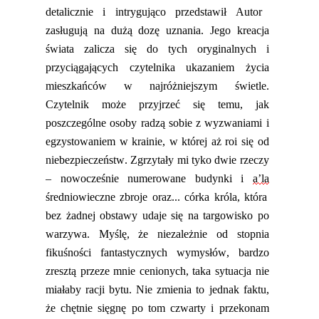
detalicznie i intrygująco
przedstawi
ł Autor
zasługują na dużą dozę uznania. Jego kreacja
świata zalicza się do tych oryginalnych i
przyciągających czytelnika ukazaniem życia
mieszkańców
w najróżniejszym świetle.
Czytelnik może przyjrzeć się temu, jak
poszczególne osoby radzą sobie z wyzwaniami i
egzystowaniem w krainie, w której aż roi się od
niebezpieczeństw. Zgrzytały mi tyko dwie rzeczy
– nowocześnie numerowane budynki i
a’la
średniowieczn
e zbroje oraz... córka króla, która
bez żadnej obstawy udaje się na targowisko po
warzywa. Myślę, że niezależnie od stopnia
fikuśności fantastycznych wymysłów, bardzo
zresztą przeze mnie cenionych, taka sytuacja nie
miałaby racji bytu. Nie zmienia to jednak faktu,
że chętnie sięgnę po tom czwarty i przekonam