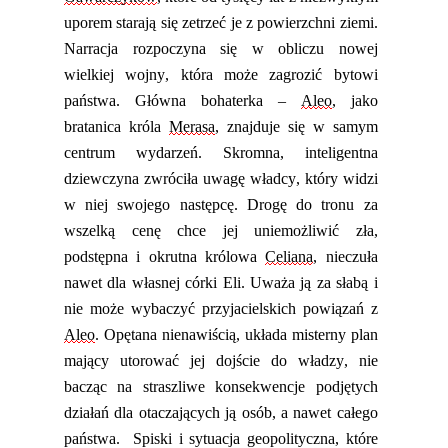
uporem starają się zetrzeć je z powierzchni ziemi.
Narracja rozpoczyna się w obliczu nowej
wielkiej wojny, która może zagrozić bytowi
państwa. Główna bohaterka –
Aleo
, jako
bratanica króla
Merasa
,
znajduje się w samym
centrum wydarzeń. Skromna, inteligentna
dziewczyna zwróciła uwagę władcy, który widzi
w niej swojego następcę. Drogę do tronu za
wszelką cenę chce jej uniemożliwić zła,
podstępna i okrutna królowa
Celiana
, nieczuła
nawet dla własnej córki Eli. Uważa ją za słabą i
nie może wybaczyć przyjacielskich powiązań z
Aleo
. Opętana nienawiścią, układa misterny plan
mający utorować jej d
ojście
do władzy, nie
bacząc na straszliwe konsekwencje podjętych
działań dla otaczających ją osób, a nawet całego
państwa.
Spiski i sytuacja geopolityczna, któr
e