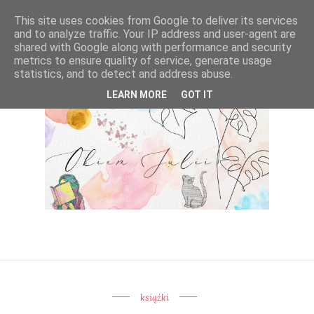
This site uses cookies from Google to deliver its services
and to analyze traffic. Your IP address and user-agent are
shared with Google along with performance and security
metrics to ensure quality of service, generate usage
statistics, and to detect and address abuse.
LEARN MORE
GOT IT
książki