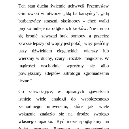
Ten stan ducha świetnie uchwycił Przemysław
Gintrowski w utworze „Idą barbarzyńcy”:
„Idą
barbarzyńcy straszni, skośnooc
y - c
hęć walki
prędko mdleje na odgłos ich krokó
w.
Nie ma co
się bronić, zewsząd brak pomoc
y,
a
przecież
zawsze lepszy od wojny jest pokój
,
w
ięc pieśćmy
uszy dźwiękiem eleganckich wierszy
l
ub
wierzmy w duchy, czary i różdżki magiczne
.
W
mądrości wschodnie wgryźmy się albo
powiększmy
a
deptów astrologii zgromadzenia
liczne.”
Co zatrważające, w opisanych zjawiskach
istnieje wiele analogii do współczesnego
zachodniego uniwersum, któr
e
jak wiele
wskazuje znalazło się na drodze swojego
własnego upadku. Być może spoglądamy na
świat oczyma Rzymian, z przerażeniem