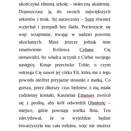
ukończyłaś elitarną szkołę – stołeczną akademię.
Dopuszczasz ją do swoich największych
sekretów i trosk. Jej narzeczony –
Sorn
również
wyjechał i przepadł bez śladu. Pocieszacie się
więc wzajemnie, trwając w nadziei powrotu
ukochanych.
Masz jeszcze jednak inne
zmartwienie. Królowa
Celiana
Cię
nienawidzi,
bo
władca uczynił z Ciebie swojego
następcę. Knuje przeciwko Tobie, o czym
ostrzega Cię nawet
jej córka
Eli, która ma z tego
powodu nie
z
byt przyjazne stosunki z matką. Co
gorsza, przez dłuższy czas będziesz z nią miała
codzienny kontakt. Kasztelan
Emanaes
zwrócił
się z prośbą, aby król odwiedził
Olanturię
–
miejsce, gdzie powstaje wielka flota. Ten
zdecydował, że w wyjeździe będzie
towarzyszyła mu cała rodzina, więc nie możesz