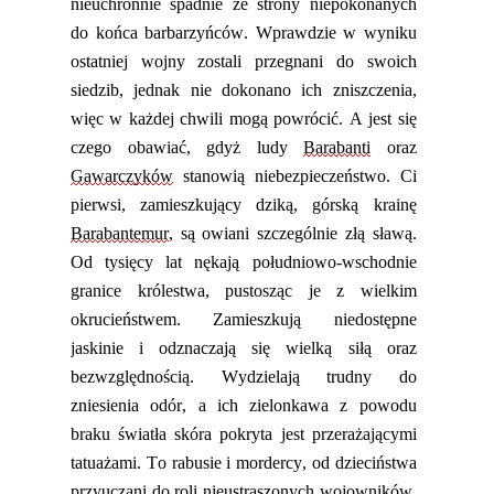
nieuchronnie spadnie ze strony niepokonanych
do końca barbarzyńców. Wprawdzie w wyniku
ostatniej wojny zostali przegnani do swoich
siedzib, jednak nie dokonano ich zniszczenia,
więc w każdej chwili mogą powrócić. A jest się
czego obawiać, gdyż ludy
Barabanti
oraz
Gawarczyków
stanowią niebezpieczeństwo.
Ci
pierwsi, zamieszkujący dziką, górską krainę
Barabantemur
, są owiani szczególnie złą sławą.
Od tysięcy lat nękają południowo-wschodnie
granice królestwa, pustosząc je z wielkim
okrucieństwem. Zamieszkują niedostępne
jaskinie i odznaczają się wielką siłą oraz
bezwzględnością. Wydzielają trudny do
zniesienia odór, a ich zielonkawa z powodu
braku światła skóra pokryta jest przerażającymi
tatuażami. To rabusie i mordercy, od dzieciństwa
przyuczani do roli nieustraszon
ych
wojownik
ów
.