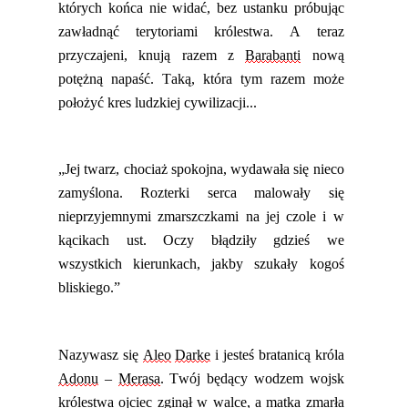
których końca nie widać, bez ustanku próbując
zawładnąć terytoriami królestwa. A teraz
przyczajeni, knują razem z
Barabanti
nową
potężną napaść. Taką, która tym razem może
położyć kres ludzkiej cywilizacji...
„Jej twarz, chociaż spokojna, wydawała się nieco
zamyślona. Rozterki serca malowały się
nieprzyjemnymi zmarszczkami na jej czole i w
kącikach ust. Oczy błądziły gdzieś we
wszystkich kierunkach, jakby szukały kogoś
bliskiego.”
Nazywasz się
Aleo
Darke
i jesteś bratanicą króla
Adonu
–
Merasa
. Twój
będący wodzem wojsk
królestwa
ojciec zginął w walce, a matka zmarła