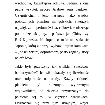
wschodnia, bizantyjska odnoga. Jednak i ona
p
adła
wskutek naporu Arabów oraz Turków.
Czyngis-chan i jego następcy, jako władcy
połączonych plemion mongolskich
,
stworzyli
największe imperium świata, całkowicie niszcząc
po drodze tak potężne państwa jak Chiny czy
Ruś Kijowska. Ich łupem o mało nie
st
a
ła się
Japonia, którą z opresji wybawił tajfun kamikaze
– „boski wiatr”, doprowadzając do zagłady floty
najeźdźców.
Jakie były przyczyny tak wielkich sukcesów
barbarzyńców? Ich siłą
okazały się
liczebność
oraz odporność na trudy. Każdy członek
plemienia był urodzonym, wytrawnym
wojownikiem, od dziecka przyuczanym do
pełnienia tej roli w ciężkich warunkach.
Odznaczali się przy tym skrajnym, wręcz