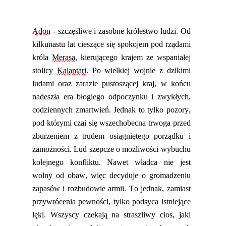
Adon
- szczęśliwe i zasobne królestwo ludzi. Od
kilkunastu lat cieszące się spokojem pod rządami
króla
Merasa
, kierującego krajem ze wspaniałej
stolicy
Kalantari
. Po wielkiej wojnie z dzikimi
ludami oraz zarazie pustoszącej kraj, w końcu
nadeszła era błogiego odpoczynku i zwykłych,
codziennych zmartwień. Jednak to tylko pozory,
pod którymi czai się wszechobecna trwoga przed
zburzeniem z trudem osiągniętego porządku i
zamożności. Lud szepcze o możliwości wybuchu
kolejnego konfliktu. Nawet władca nie jest
wolny od obaw, więc
decyduje
o gromadzeniu
zapasów i rozbudowie armii. To jednak, zamiast
przywrócenia pewności, tylko podsyc
a
istniejące
lęki.
Wszyscy czekają na straszliwy cios, jaki