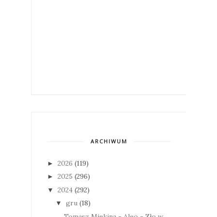
ARCHIWUM
2026
(119)
►
2025
(296)
►
2024
(292)
▼
gru
(18)
▼
Tomasz Miękina - Aleo - Zło w