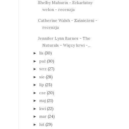
Shelby Mahurin - Szkarłatny
welon - recenzja
Catherine Walsh - Zaśnieżeni -
recenzja
Jennifer Lynn Barnes - The
Naturals - Więzy krwi -...
lis
(30)
►
paź
(30)
►
wrz
(27)
►
sie
(28)
►
lip
(25)
►
cze
(20)
►
maj
(21)
►
kwi
(22)
►
mar
(24)
►
lut
(29)
►