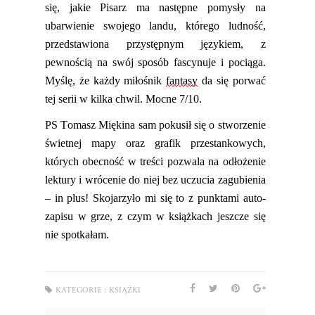
się, jakie Pisa
rz ma następne pomysły na
ubarwienie swojego landu, którego
ludność
,
przedstawion
a
przystępnym językiem, z
pewnością na swój sposób fascynuje i pociąga.
Myślę, że każdy miłośnik
fantasy
da się porwać
tej serii w kilka chwil.
Mocne 7/10.
PS
Tomasz Miękina sam pokusił się o stworzenie
świetnej mapy oraz
grafik przestankowych,
których obecność w treści pozwala na odłożenie
lektury i wrócenie do niej bez uczucia zagubienia
– in plus!
Skojarzyło mi się to z punktami
auto-
zapisu
w grze, z czym w książkach jeszcze się
nie spotkałam.
KATEGORIE :
KSIĄŻKI