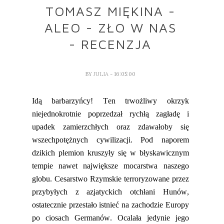
TOMASZ MIĘKINA -
ALEO - ZŁO W NAS
- RECENZJA
BY
JULIA
- 16:05:00
Idą barbarzyńcy! Ten trwożliwy okrzyk
niejednokrotnie poprzedzał rychłą zagładę i
upadek zamierzchłych oraz zdawałoby się
wszechpotężnych cywilizacji. Pod naporem
dzikich plemion kruszyły się w błyskawicznym
tempie nawet największe mocarstwa naszego
globu. Cesarstwo Rzymskie terroryzowane przez
przybyłych z azjatyckich otchłani Hunów,
ostatecznie
przestało istnieć
na zachodzie Europy
po ciosa
ch
Germanów. Ocalała jedynie jego