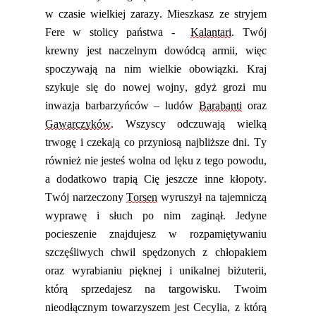
w czasie wielkiej zarazy. Mieszkasz ze stryjem
Fere w stolicy państwa -
Kalantari
. Twój
krewny jest naczelnym dowódcą armii, więc
spoczywają na nim wielkie obowiązki. Kraj
szykuje się do nowej wojny, gdyż grozi mu
inwazja barbarzyńców – ludów
Barabanti
oraz
Gawarczyków
. Wszyscy odczuwają wielką
trwogę i czekają co przyniosą najbliższe dni. Ty
również nie jesteś wolna od lęku z tego powodu,
a dodatkowo trapią Cię jeszcze inne kłopoty.
Twój narzeczony
Torsen
wyruszył na tajemniczą
wyprawę i słuch
p
o nim zaginął. Jedyne
pocieszenie znajdujesz w rozpamiętywaniu
szczęśliwych chwil spędzonych z chłopakiem
oraz wyrabianiu pięknej i unikalnej biżuterii,
którą sprzedajesz na targowisku. Twoim
nieodłącznym towarzyszem jest Cecylia, z którą