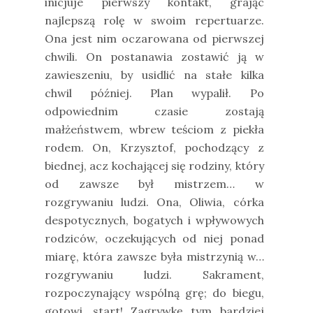
inicjuje pierwszy kontakt, grając
najlepszą rolę w swoim repertuarze.
Ona jest nim oczarowana od pierwszej
chwili. On postanawia zostawić ją w
zawieszeniu, by usidlić na stałe kilka
chwil później. Plan wypalił. Po
odpowiednim czasie zostają
małżeństwem, wbrew teściom z piekła
rodem. On, Krzysztof, pochodzący z
biednej, acz kochającej się rodziny, który
od zawsze był mistrzem… w
rozgrywaniu ludzi. Ona, Oliwia, córka
despotycznych, bogatych i wpływowych
rodziców, oczekujących od niej ponad
miarę, która zawsze była mistrzynią w…
rozgrywaniu ludzi. Sakrament,
rozpoczynający wspólną grę; do biegu,
gotowi, start! Zagrywkę tym bardziej