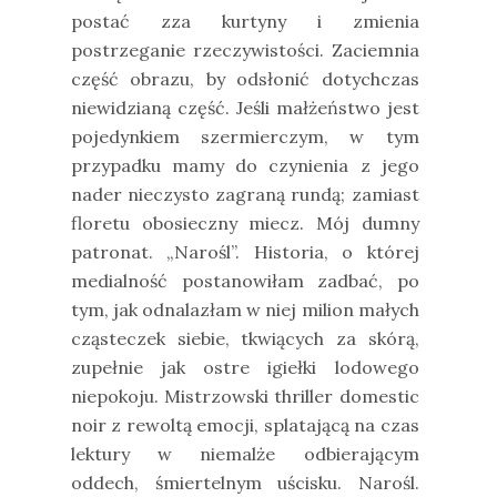
postać zza kurtyny i zmienia
postrzeganie rzeczywistości. Zaciemnia
część obrazu, by odsłonić dotychczas
niewidzianą część. Jeśli małżeństwo jest
pojedynkiem szermierczym, w tym
przypadku mamy do czynienia z jego
nader nieczysto zagraną rundą; zamiast
floretu obosieczny miecz. Mój dumny
patronat. „Narośl”. Historia, o której
medialność postanowiłam zadbać, po
tym, jak odnalazłam w niej milion małych
cząsteczek siebie, tkwiących za skórą,
zupełnie jak ostre igiełki lodowego
niepokoju. Mistrzowski thriller domestic
noir z rewoltą emocji, splatającą na czas
lektury w niemalże odbierającym
oddech, śmiertelnym uścisku. Narośl.