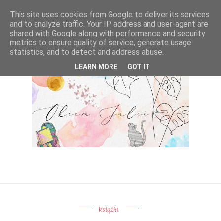
This site uses cookies from Google to deliver its services
and to analyze traffic. Your IP address and user-agent are
shared with Google along with performance and security
metrics to ensure quality of service, generate usage
statistics, and to detect and address abuse.
LEARN MORE
GOT IT
książki