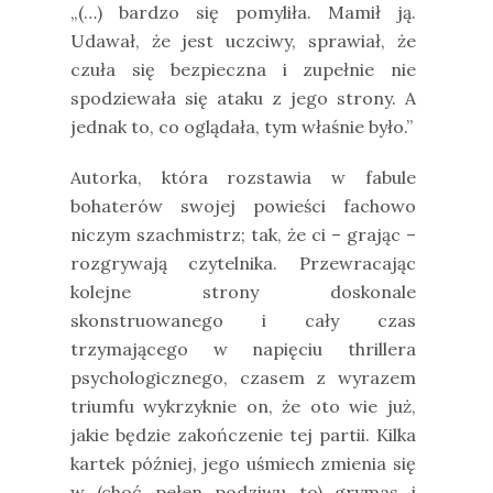
„(…) bardzo się pomyliła. Mamił ją.
Udawał, że jest uczciwy, sprawiał, że
czuła się bezpieczna i zupełnie nie
spodziewała się ataku z jego strony. A
jednak to, co oglądała, tym właśnie było.”
Autorka, która rozstawia w fabule
bohaterów swojej powieści fachowo
niczym szachmistrz; tak, że ci – grając –
rozgrywają czytelnika. Przewracając
kolejne strony doskonale
skonstruowanego i cały czas
trzymającego w napięciu thrillera
psychologicznego, czasem z wyrazem
triumfu wykrzyknie on, że oto wie już,
jakie będzie zakończenie tej partii. Kilka
kartek później, jego uśmiech zmienia się
w (choć pełen podziwu to) grymas i