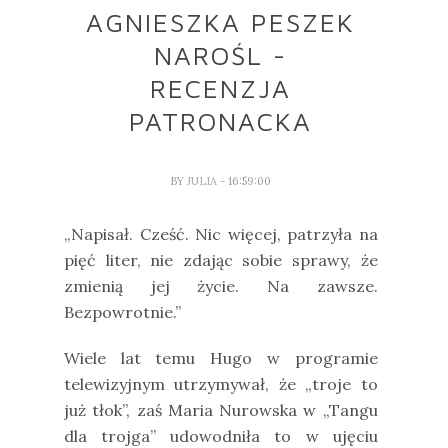
AGNIESZKA PESZEK
NAROŚL -
RECENZJA
PATRONACKA
BY
JULIA
- 16:59:00
„Napisał. Cześć. Nic więcej, patrzyła na
pięć liter, nie zdając sobie sprawy, że
zmienią jej życie. Na zawsze.
Bezpowrotnie.”
Wiele lat temu Hugo w programie
telewizyjnym utrzymywał, że „troje to
już tłok”, zaś Maria Nurowska w „Tangu
dla trojga” udowodniła to w ujęciu