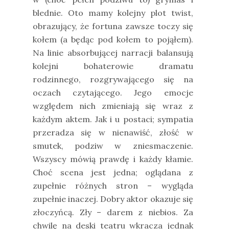
blednie. Oto mamy kolejny plot twist,
obrazujący, że fortuna zawsze toczy się
kołem (a będąc pod kołem to pojąłem).
Na linie absorbującej narracji balansują
kolejni bohaterowie dramatu
rodzinnego, rozgrywającego się na
oczach czytającego. Jego emocje
względem nich zmieniają się wraz z
każdym aktem. Jak i u postaci; sympatia
przeradza się w nienawiść, złość w
smutek, podziw w zniesmaczenie.
Wszyscy mówią prawdę i każdy kłamie.
Choć scena jest jedna; oglądana z
zupełnie różnych stron – wygląda
zupełnie inaczej. Dobry aktor okazuje się
złoczyńcą. Zły – darem z niebios. Za
chwilę na deski teatru wkracza jednak