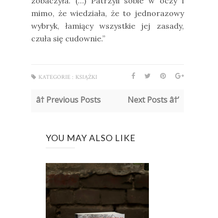
zobaczyła. (…) Patrzyli sobie w oczy i
mimo, że wiedziała, że to jednorazowy
wybryk, łamiący wszystkie jej zasady,
czuła się cudownie.”
KATEGORIE :
KSIĄŻKI
â† Previous Posts
Next Posts â†’
YOU MAY ALSO LIKE