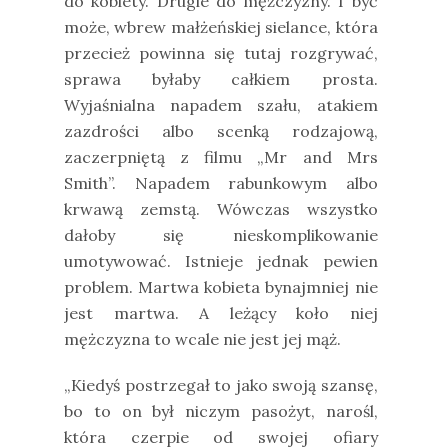
do kobiety. Drugie do mężczyzny. I być
może, wbrew małżeńskiej sielance, która
przecież powinna się tutaj rozgrywać,
sprawa byłaby całkiem prosta.
Wyjaśnialna napadem szału, atakiem
zazdrości albo scenką rodzajową,
zaczerpniętą z filmu „Mr and Mrs
Smith”. Napadem rabunkowym albo
krwawą zemstą. Wówczas wszystko
dałoby się nieskomplikowanie
umotywować. Istnieje jednak pewien
problem. Martwa kobieta bynajmniej nie
jest martwa. A leżący koło niej
mężczyzna to wcale nie jest jej mąż.
„Kiedyś postrzegał to jako swoją szansę,
bo to on był niczym pasożyt, narośl,
która czerpie od swojej ofiary